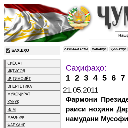
САҲИФАИ АСЛӢ
ХАБАРҲО
ҲУҶҶАТҲО
БАХШҲО
СИЁСАТ
Са
ИҚТИСОД
1
2
3
4
5
6
7
ИҶТИМОИЁТ
ЭНЕРГЕТИКА
21.05.2011
МУҲОҶИРАТ
Фармони Президе
ҲУҚУҚ
раиси ноҳияи Да
ИЛМ
намудани Мусофи
МАОРИФ
ФАРҲАНГ