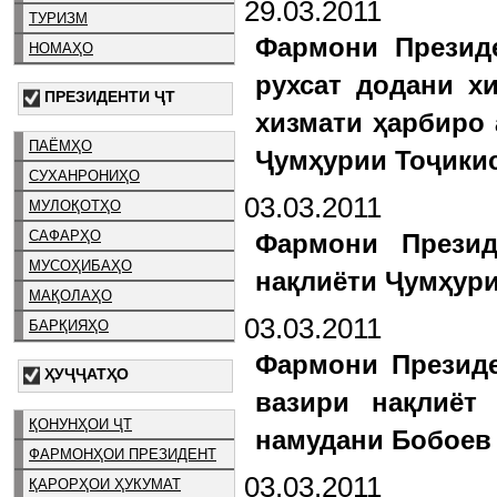
29.03.2011
ТУРИЗМ
Фармони Президе
НОМАҲО
рухсат додани х
ПРЕЗИДЕНТИ ҶТ
хизмати ҳарбиро
ПАЁМҲО
Ҷумҳурии Тоҷикис
СУХАНРОНИҲО
03.03.2011
МУЛОҚОТҲО
САФАРҲО
Фармони Презид
МУСОҲИБАҲО
нақлиёти Ҷумҳури
МАҚОЛАҲО
03.03.2011
БАРҚИЯҲО
Фармони Президе
ҲУҶҶАТҲО
вазири нақлиёт
ҚОНУНҲОИ ҶТ
намудани Бобоев
ФАРМОНҲОИ ПРЕЗИДЕНТ
03.03.2011
ҚАРОРҲОИ ҲУКУМАТ