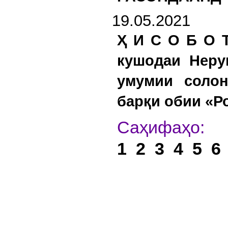
19.05.2021
Ҳ И С О Б О 
кушодаи Неру
умумии солон
барқи обии «Р
С
1
2
3
4
5
6