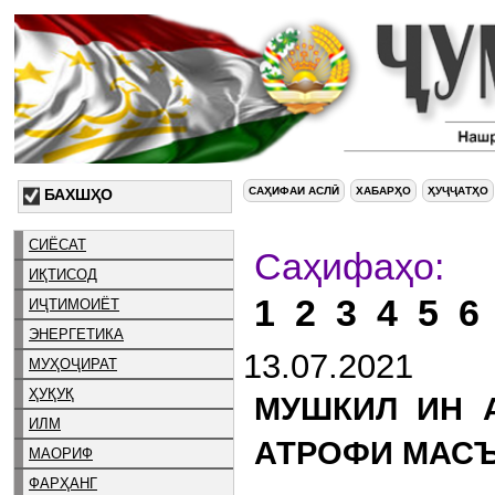
САҲИФАИ АСЛӢ
ХАБАРҲО
ҲУҶҶАТҲО
БАХШҲО
СИЁСАТ
С
ИҚТИСОД
1
2
3
4
5
6
ИҶТИМОИЁТ
ЭНЕРГЕТИКА
13.07.2021
МУҲОҶИРАТ
ҲУҚУҚ
МУШКИЛ ИН А
ИЛМ
АТРОФИ МАС
МАОРИФ
ФАРҲАНГ