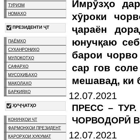
Имрӯзҳо дар
ТУРИЗМ
хӯроки чор
НОМАҲО
ҷараён дора
ПРЕЗИДЕНТИ ҶТ
юнучқаю себ
ПАЁМҲО
СУХАНРОНИҲО
барои чорво 
МУЛОҚОТҲО
сар гов соле
САФАРҲО
МУСОҲИБАҲО
мешавад, ки 
МАҚОЛАҲО
БАРҚИЯҲО
12.07.2021
ПРЕСС – ТУР
ҲУҶҶАТҲО
ЧОРВОДОРӢ ВА
ҚОНУНҲОИ ҶТ
ФАРМОНҲОИ ПРЕЗИДЕНТ
12.07.2021
ҚАРОРҲОИ ҲУКУМАТ