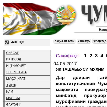
САҲИФАИ АСЛӢ
ХАБАРҲО
ҲУҶҶАТҲО
БАХШҲО
СИЁСАТ
Саҳифаҳо:
1
2
3
4
ИҚТИСОД
04.05.2017
ИҶТИМОИЁТ
ЯК ТАШАББУСИ МУҲИМ
ЭНЕРГЕТИКА
Дар доираи тағ
МУҲОҶИРАТ
конститутсионии Ҷу
ҲУҚУҚ
мақомоти прокурат
ИЛМ
минбаъд прокуро
МАОРИФ
мурофиавии гражданӣ
ФАРҲАНГ