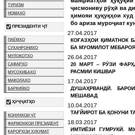
манфиатҳои ҳуқуқии
ТУРИЗМ
ҷисмониву рӯҳӣ ва д
НОМАҲО
ҳимояи ҳуқуқҳои худ
бо ариза муроҷиат ку
ПРЕЗИДЕНТИ ҶТ
27.04.2017
КОҒАЗҲОИ ҚИМАТНОК Б
ПАЁМҲО
БА МУОМИЛОТ МЕБАРО
СУХАНРОНИҲО
МУЛОҚОТҲО
26.04.2017
20 МАРТ – РӮЗИ ФАРҲ
САФАРҲО
РАСМИИ КИШВАР
МУСОҲИБАҲО
17.04.2017
МАҚОЛАҲО
ДУШАҲРВАНДӢ. БАРО
БАРҚИЯҲО
МЕШАВАД
ҲУҶҶАТҲО
10.04.2017
ТАҒЙИРОТ БА ҚОНУНИ Т
ҚОНУНҲОИ ҶТ
18.03.2017
ФАРМОНҲОИ ПРЕЗИДЕНТ
ИМТИЁЗИ ГУМРУКӢ. М
ҚАРОРҲОИ ҲУКУМАТ