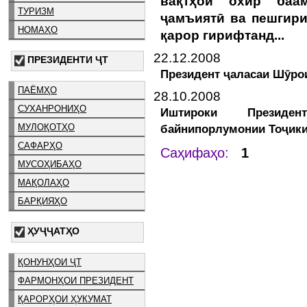
вақтҳои охир баам
ТУРИЗМ
ҷамъиятӣ ва пешгири
НОМАҲО
қарор гирифтанд...
22.12.2008
ПРЕЗИДЕНТИ ҶТ
Президент ҷаласаи Шӯро
ПАЁМҲО
28.10.2008
СУХАНРОНИҲО
Иштироки Презид
байнипорлумонии Тоҷики
МУЛОҚОТҲО
САФАРҲО
Саҳифаҳо:
1
МУСОҲИБАҲО
МАҚОЛАҲО
БАРҚИЯҲО
ҲУҶҶАТҲО
ҚОНУНҲОИ ҶТ
ФАРМОНҲОИ ПРЕЗИДЕНТ
ҚАРОРҲОИ ҲУКУМАТ