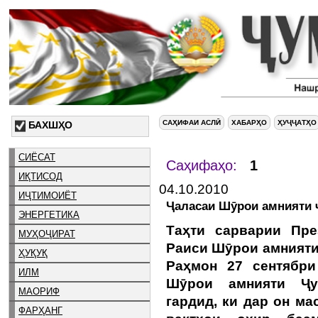
САҲИФАИ АСЛӢ
ХАБАРҲО
ҲУҶҶАТҲО
БАХШҲО
СИЁСАТ
Саҳифаҳо:
1
ИҚТИСОД
04.10.2010
ИҶТИМОИЁТ
Ҷаласаи Шӯрои амнияти 
ЭНЕРГЕТИКА
Таҳти сарварии Пре
МУҲОҶИРАТ
Раиси Шӯрои амнияти
ҲУҚУҚ
Раҳмон 27 сентябри
ИЛМ
Шӯрои амнияти Ҷум
МАОРИФ
гардид, ки дар он м
ФАРҲАНГ