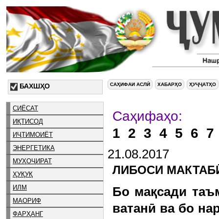
САҲИФАИ АСЛӢ
ХАБАРҲО
ҲУҶҶАТҲО
БАХШҲО
СИЁСАТ
Са
ИҚТИСОД
1
2
3
4
5
6
7
ИҶТИМОИЁТ
ЭНЕРГЕТИКА
21.08.2017
МУҲОҶИРАТ
ЛИБОСИ МАКТАБӢ
ҲУҚУҚ
ИЛМ
Бо мақсади таъ
МАОРИФ
ватанӣ ва бо на
ФАРҲАНГ