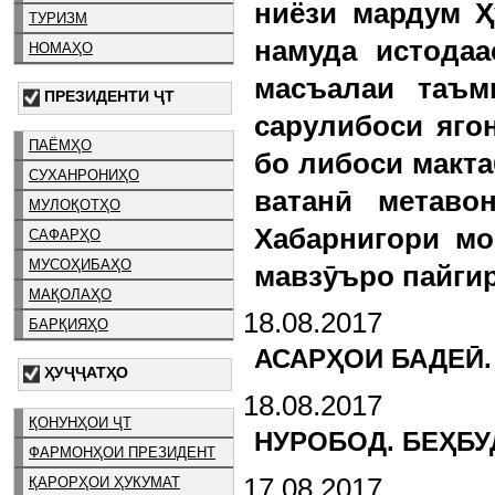
ниёзи мардум Ҳ
ТУРИЗМ
намуда истодаа
НОМАҲО
масъалаи таъм
ПРЕЗИДЕНТИ ҶТ
сарулибоси яго
ПАЁМҲО
бо либоси макта
СУХАНРОНИҲО
ватанӣ метаво
МУЛОҚОТҲО
Хабарнигори мо
САФАРҲО
МУСОҲИБАҲО
мавзӯъро пайгир
МАҚОЛАҲО
18.08.2017
БАРҚИЯҲО
АСАРҲОИ БАДЕӢ.
ҲУҶҶАТҲО
18.08.2017
ҚОНУНҲОИ ҶТ
НУРОБОД. БЕҲБУ
ФАРМОНҲОИ ПРЕЗИДЕНТ
17.08.2017
ҚАРОРҲОИ ҲУКУМАТ