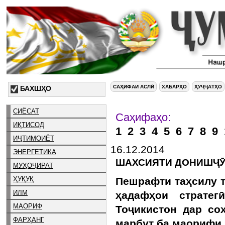
САҲИФАИ АСЛӢ
ХАБАРҲО
ҲУҶҶАТҲО
БАХШҲО
СИЁСАТ
Са
ИҚТИСОД
1
2
3
4
5
6
7
8
9
ИҶТИМОИЁТ
16.12.2014
ЭНЕРГЕТИКА
ШАХСИЯТИ ДОНИШҶӮ,
МУҲОҶИРАТ
ҲУҚУҚ
Пешрафти таҳсилу т
ИЛМ
ҳадафҳои страте
МАОРИФ
Тоҷикистон дар со
ФАРҲАНГ
марбут ба маорифи 