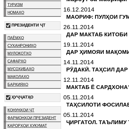
ТУРИЗМ
16.12.2014
НОМАҲО
МАОРИФ: ПУЛҲОИ ГУ
ПРЕЗИДЕНТИ ҶТ
26.11.2014
ДАР МАКТАБ КИТОБИ
ПАЁМҲО
19.11.2014
СУХАНРОНИҲО
ДАР ҲИМОЯИ МАҚОМ
МУЛОҚОТҲО
14.11.2014
САФАРҲО
РӮДАКӢ. ТАҲСИЛ ДА
МУСОҲИБАҲО
МАҚОЛАҲО
12.11.2014
БАРҚИЯҲО
МАКТАБ Ё САРДХОНА
05.11.2014
ҲУҶҶАТҲО
ТАҲСИЛОТИ ФОСИЛАВ
ҚОНУНҲОИ ҶТ
05.11.2014
ФАРМОНҲОИ ПРЕЗИДЕНТ
ҶИРГАТОЛ. ТАЪЛИМУ 
ҚАРОРҲОИ ҲУКУМАТ