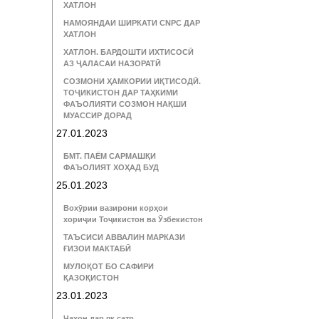
ХАТЛОН
НАМОЯНДАИ ШИРКАТИ CNPC ДАР
ХАТЛОН
ХАТЛОН. БАРДОШТИ ИХТИСОСӢ
АЗ ҶАЛАСАИ НАЗОРАТӢ
СОЗМОНИ ҲАМКОРИИ ИҚТИСОДӢ.
ТОҶИКИСТОН ДАР ТАҲКИМИ
ФАЪОЛИЯТИ СОЗМОН НАҚШИ
МУАССИР ДОРАД
27.01.2023
БМТ. ПАЁМ САРМАШҚИ
ФАЪОЛИЯТ ХОҲАД БУД
25.01.2023
Вохӯрии вазирони корҳои
хориҷии Тоҷикистон ва Ӯзбекистон
ТАЪСИСИ АВВАЛИН МАРКАЗИ
ҒИЗОИ МАКТАБӢ
МУЛОҚОТ БО САФИРИ
ҚАЗОҚИСТОН
23.01.2023
Ҷаҳон дар як сатр