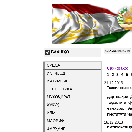
САҲИФАИ АСЛӢ
БАХШҲО
СИЁСАТ
С
ИҚТИСОД
1
2
3
4
5
ИҶТИМОИЁТ
21.12.2013
Таҳсилоти фар
ЭНЕРГЕТИКА
Дар шаҳри 
МУҲОҶИРАТ
таҳсилоти ф
ҲУҚУҚ
ҷумҳурӣ, А
ИЛМ
Институти Ҷа
МАОРИФ
19.12.2013
Имтиҳоноти қа
ФАРҲАНГ