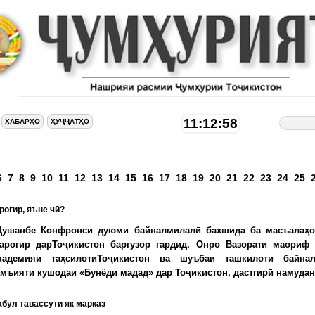
11:12:58
ХАБАРҲО
ҲУҶҶАТҲО
аҳифаҳо
6
7
8
9
10
11
12
13
14
15
16
17
18
19
20
21
22
23
24
25
огир, яъне чӣ?
Душанбе Конфронси дуюми байналмилалӣ бахшида ба масъалаҳ
арогир дарТоҷикистон баргузор гардид. Онро Вазорати маориф
кадемияи таҳсилотиТоҷикистон ва шуъбаи ташкилоти байна
мъияти кушодаи «Бунёди мадад» дар Тоҷикистон, дастгирӣ намуданд
бул тавассути як марказ