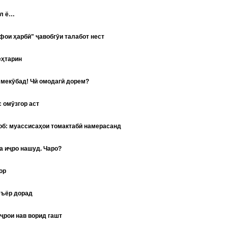
л ё…
фои ҳарбӣ" ҷавобгӯи талабот нест
ҳтарин
 мекӯбад! Чӣ омодагӣ дорем?
 омӯзгор аст
об: муассисаҳои томактабӣ намерасанд
а иҷро нашуд. Чаро?
ор
ъёр дорад
ҷрои нав ворид гашт