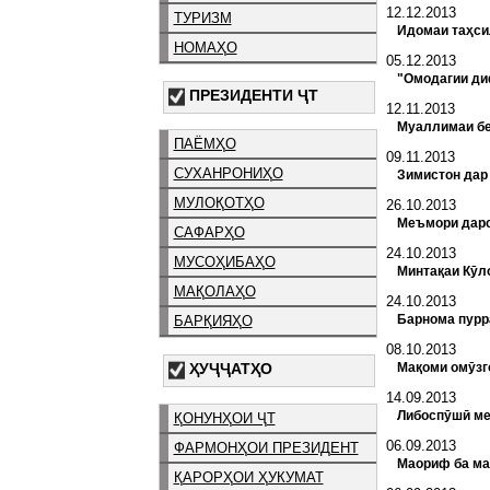
12.12.2013
ТУРИЗМ
Идомаи таҳси
НОМАҲО
05.12.2013
"Омодагии ди
ПРЕЗИДЕНТИ ҶТ
12.11.2013
Муаллимаи бе
ПАЁМҲО
09.11.2013
СУХАНРОНИҲО
Зимистон дар
МУЛОҚОТҲО
26.10.2013
Меъмори дарс
САФАРҲО
24.10.2013
МУСОҲИБАҲО
Минтақаи Кӯл
МАҚОЛАҲО
24.10.2013
Барнома пурр
БАРҚИЯҲО
08.10.2013
Мақоми омӯзг
ҲУҶҶАТҲО
14.09.2013
Либоспӯшӣ ме
ҚОНУНҲОИ ҶТ
06.09.2013
ФАРМОНҲОИ ПРЕЗИДЕНТ
Маориф ба ма
ҚАРОРҲОИ ҲУКУМАТ