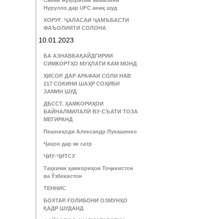
Санаи муҳорибаи аввалини
Нурулло дар UFC аниқ шуд
ХОРУҒ. ҶАЛАСАИ ҶАМЪБАСТИ
ФАЪОЛИЯТИ СОЛОНА
10.01.2023
БА АЗНАВБАҚАЙДГИРИИ
СИМКОРТҲО МУҲЛАТИ КАМ МОНД
ҲИСОР. ДАР АРАФАИ СОЛИ НАВ
217 СОКИНИ ШАҲР СОҲИБИ
ЗАМИН ШУД
ДБССТ. ҲАМКОРИҲОИ
БАЙНАЛМИЛАЛӢ ВУ-СЪАТИ ТОЗА
МЕГИРАНД
Пешниҳоди Александр Лукашенко
Ҷаҳон дар як сатр
ҶИУ-ҶИТСУ
Таҳкими ҳамкориҳои Тоҷикистон
ва Ӯзбекистон
ТЕННИС
БОХТАР. ҒОЛИБОНИ ОЗМУНҲО
ҚАДР ШУДАНД