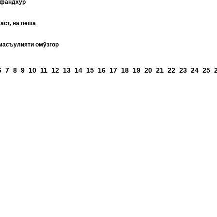
сфандхӯр
аст, на пеша
масъулияти омӯзгор
аҳифаҳо
6
7
8
9
10
11
12
13
14
15
16
17
18
19
20
21
22
23
24
25