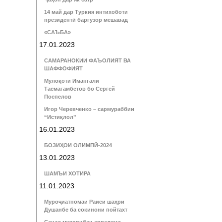
14 май дар Туркия интихоботи
президентӣ баргузор мешавад
«САЪБА»
17.01.2023
САМАРАНОКИИ ФАЪОЛИЯТ ВА
ШАФФОФИЯТ
Мулоқоти Имангали
Тасмагамбетов бо Сергей
Поспелов
Игор Черевченко – сармураббии
“Истиқлол”
16.01.2023
БОЗИҲОИ ОЛИМПӢ-2024
13.01.2023
ШАМЪИ ХОТИРА
11.01.2023
Муроҷиатномаи Раиси шаҳри
Душанбе ба сокинони пойтахт