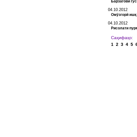
Барзагови гӯ
04.10.2012
Омӯзгорӣ ишқ 
04.10.2012
Рисолати пур
С
1
2
3
4
5