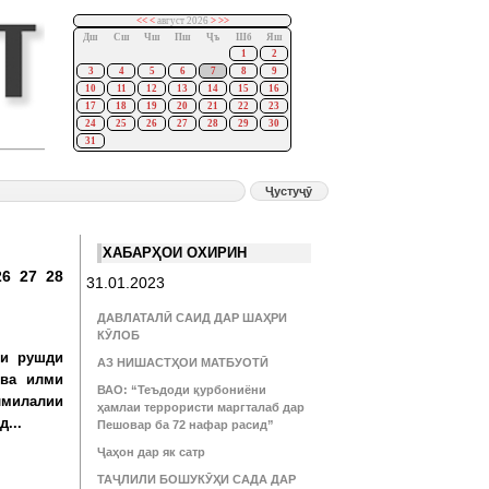
<<
<
август 2026
>
>>
Дш
Сш
Чш
Пш
Ҷъ
Шб
Яш
1
2
3
4
5
6
7
8
9
10
11
12
13
14
15
16
17
18
19
20
21
22
23
24
25
26
27
28
29
30
31
:
ХАБАРҲОИ ОХИРИН
26
27
28
31.01.2023
ДАВЛАТАЛӢ САИД ДАР ШАҲРИ
КӮЛОБ
ои рушди
АЗ НИШАСТҲОИ МАТБУОТӢ
 ва илми
ВАО: “Теъдоди қурбониёни
лмилалии
ҳамлаи террористи маргталаб дар
...
Пешовар ба 72 нафар расид”
Ҷаҳон дар як сатр
ТАҶЛИЛИ БОШУКӮҲИ САДА ДАР