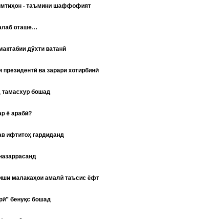
имтиҳон - таъмини шаффофият
талаб оташе…
мактабии дӯхти ватанӣ
 президентӣ ва зарари хотирбинӣ
д тамасхур бошад
р ё арабӣ?
ав ифтитоҳ гардиданд
назаррасанд
иши малакаҳои амалӣ таъсис ёфт
рӣ" бенуқс бошад