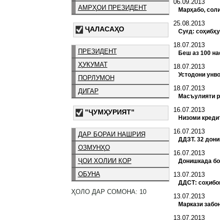
06.09.2013
АМРҲОИ ПРЕЗИДЕНТ
Марҳабо, сол
25.08.2013
ҶАЛАСАҲО
Суғд: соҳибҳ
18.07.2013
ПРЕЗИДЕНТ
Беш аз 100 н
ҲУКУМАТ
18.07.2013
Устодони унв
ПОРЛУМОН
18.07.2013
ДИГАР
Масъулияти р
16.07.2013
"ҶУМҲУРИЯТ"
Низоми креди
16.07.2013
ДАР БОРАИ НАШРИЯ
ДДЗТ. 32 дони
ОЗМУНҲО
16.07.2013
ҶОИ ХОЛИИ КОР
Донишкада бо
ОБУНА
13.07.2013
ДДСТ: соҳибо
ҲОЛО ДАР СОМОНА: 10
13.07.2013
Маркази забон
13.07.2013