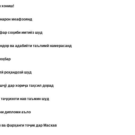
и хониш!
унарон меафзоянд
афар соҳиби имтиёз шуд
ондор ва адабиёти таълимӣ намерасанд
оҳбар
тӣ роҳандозӣ шуд
шҷӯ дар хориҷа таҳсил дорад
 таҷҳизоти нав таъмин шуд
ни дипломи аъло
 ва фарҳанги тоҷик дар Маскав