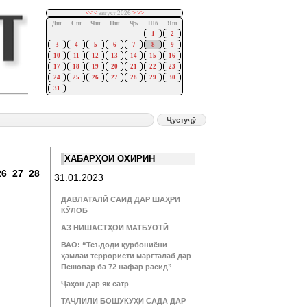
<<
<
август 2026
>
>>
Дш
Сш
Чш
Пш
Ҷъ
Шб
Яш
1
2
3
4
5
6
7
8
9
10
11
12
13
14
15
16
17
18
19
20
21
22
23
24
25
26
27
28
29
30
31
:
ХАБАРҲОИ ОХИРИН
26
27
28
31.01.2023
ДАВЛАТАЛӢ САИД ДАР ШАҲРИ
КӮЛОБ
АЗ НИШАСТҲОИ МАТБУОТӢ
ВАО: “Теъдоди қурбониёни
ҳамлаи террористи маргталаб дар
Пешовар ба 72 нафар расид”
Ҷаҳон дар як сатр
ТАҶЛИЛИ БОШУКӮҲИ САДА ДАР