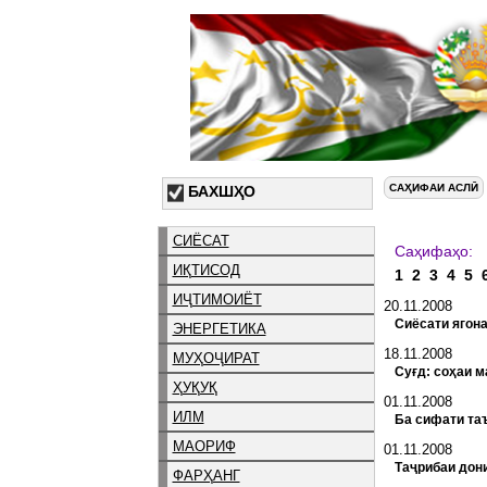
САҲИФАИ АСЛӢ
БАХШҲО
СИЁСАТ
С
ИҚТИСОД
1
2
3
4
5
ИҶТИМОИЁТ
20.11.2008
Сиёсати ягона
ЭНЕРГЕТИКА
18.11.2008
МУҲОҶИРАТ
Суғд: соҳаи м
ҲУҚУҚ
01.11.2008
ИЛМ
Ба сифати та
МАОРИФ
01.11.2008
Таҷрибаи дон
ФАРҲАНГ