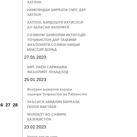
ХАТЛОН
НАМОЯНДАИ ШИРКАТИ CNPC ДАР
ХАТЛОН
ХАТЛОН. БАРДОШТИ ИХТИСОСӢ
АЗ ҶАЛАСАИ НАЗОРАТӢ
СОЗМОНИ ҲАМКОРИИ ИҚТИСОДӢ.
ТОҶИКИСТОН ДАР ТАҲКИМИ
ФАЪОЛИЯТИ СОЗМОН НАҚШИ
МУАССИР ДОРАД
27.01.2023
БМТ. ПАЁМ САРМАШҚИ
ФАЪОЛИЯТ ХОҲАД БУД
25.01.2023
Вохӯрии вазирони корҳои
хориҷии Тоҷикистон ва Ӯзбекистон
:
ТАЪСИСИ АВВАЛИН МАРКАЗИ
26
27
28
ҒИЗОИ МАКТАБӢ
МУЛОҚОТ БО САФИРИ
ҚАЗОҚИСТОН
23.01.2023
Ҷаҳон дар як сатр