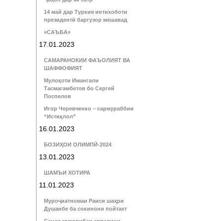
14 май дар Туркия интихоботи
президентӣ баргузор мешавад
«САЪБА»
17.01.2023
САМАРАНОКИИ ФАЪОЛИЯТ ВА
ШАФФОФИЯТ
Мулоқоти Имангали
Тасмагамбетов бо Сергей
Поспелов
Игор Черевченко – сармураббии
“Истиқлол”
16.01.2023
БОЗИҲОИ ОЛИМПӢ-2024
13.01.2023
ШАМЪИ ХОТИРА
11.01.2023
Муроҷиатномаи Раиси шаҳри
Душанбе ба сокинони пойтахт