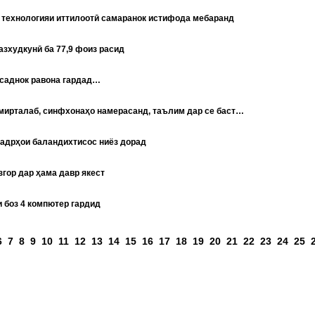
 технологияи иттилоотӣ самаранок истифода мебаранд
зхудкунӣ ба 77,9 фоиз расид
қсаднок равона гардад…
мирталаб, синфхонаҳо намерасанд, таълим дар се баст…
кадрҳои баландихтисос ниёз дорад
гор дар ҳама давр якест
 боз 4 компютер гардид
аҳифаҳо
6
7
8
9
10
11
12
13
14
15
16
17
18
19
20
21
22
23
24
25