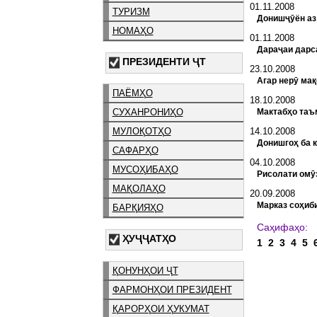
01.11.2008
ТУРИЗМ
Донишҷӯён аз
НОМАҲО
01.11.2008
Дараҷаи дарса
ПРЕЗИДЕНТИ ҶТ
23.10.2008
Агар нерӯ ма
ПАЁМҲО
18.10.2008
Мактабҳо таъ
СУХАНРОНИҲО
14.10.2008
МУЛОҚОТҲО
Донишгоҳ ба 
САФАРҲО
04.10.2008
МУСОҲИБАҲО
Рисолати омӯз
МАҚОЛАҲО
20.09.2008
Марказ соҳиби
БАРҚИЯҲО
С
ҲУҶҶАТҲО
1
2
3
4
5
ҚОНУНҲОИ ҶТ
ФАРМОНҲОИ ПРЕЗИДЕНТ
ҚАРОРҲОИ ҲУКУМАТ