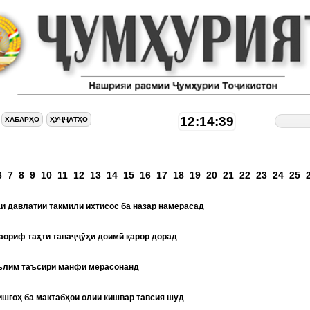
12:14:39
ХАБАРҲО
ҲУҶҶАТҲО
аҳифаҳо
6
7
8
9
10
11
12
13
14
15
16
17
18
19
20
21
22
23
24
25
и давлатии такмили ихтисос ба назар намерасад
аориф таҳти таваҷҷӯҳи доимӣ қарор дорад
ълим таъсири манфӣ мерасонанд
ишгоҳ ба мактабҳои олии кишвар тавсия шуд