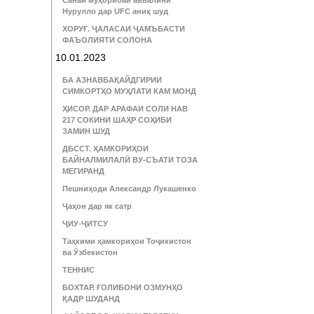
Санаи муҳорибаи аввалини
Нурулло дар UFC аниқ шуд
ХОРУҒ. ҶАЛАСАИ ҶАМЪБАСТИ
ФАЪОЛИЯТИ СОЛОНА
10.01.2023
БА АЗНАВБАҚАЙДГИРИИ
СИМКОРТҲО МУҲЛАТИ КАМ МОНД
ҲИСОР. ДАР АРАФАИ СОЛИ НАВ
217 СОКИНИ ШАҲР СОҲИБИ
ЗАМИН ШУД
ДБССТ. ҲАМКОРИҲОИ
БАЙНАЛМИЛАЛӢ ВУ-СЪАТИ ТОЗА
МЕГИРАНД
Пешниҳоди Александр Лукашенко
Ҷаҳон дар як сатр
ҶИУ-ҶИТСУ
Таҳкими ҳамкориҳои Тоҷикистон
ва Ӯзбекистон
ТЕННИС
БОХТАР. ҒОЛИБОНИ ОЗМУНҲО
ҚАДР ШУДАНД