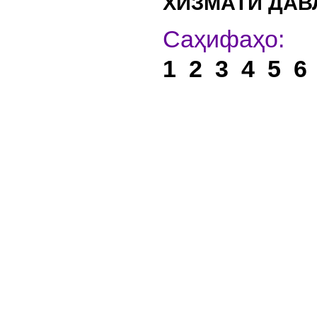
ХИЗМАТИ ДАВ
С
1
2
3
4
5
6