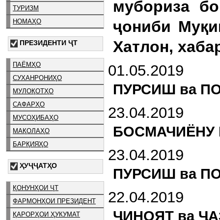
мубориза бо
ТУРИЗМ
НОМАҲО
ҷониби Муқи
Хатлон, хаба
ПРЕЗИДЕНТИ ҶТ
ПАЁМҲО
01.05.2019
СУХАНРОНИҲО
ПУРСИШ ва П
МУЛОҚОТҲО
САФАРҲО
23.04.2019
МУСОҲИБАҲО
БОСМАЧИЁНУ 
МАҚОЛАҲО
БАРҚИЯҲО
23.04.2019
ҲУҶҶАТҲО
ПУРСИШ ва П
ҚОНУНҲОИ ҶТ
22.04.2019
ФАРМОНҲОИ ПРЕЗИДЕНТ
ҶИНОЯТ ва Ҷ
ҚАРОРҲОИ ҲУКУМАТ