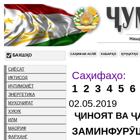
САҲИФАИ АСЛӢ
ХАБАРҲО
ҲУҶҶАТҲО
БАХШҲО
СИЁСАТ
С
ИҚТИСОД
1
2
3
4
5
6
ИҶТИМОИЁТ
ЭНЕРГЕТИКА
02.05.2019
МУҲОҶИРАТ
ҲУҚУҚ
ҶИНОЯТ ВА Ҷ
ИЛМ
ЗАМИНФУРӮШӢ
МАОРИФ
ФАРҲАНГ