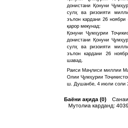
донистани Қонуни Ҷумҳур
сулҳ ва ризоияти милл
эълон кардани 26 ноябри 
қарор мекунад:
Қонуни Ҷумҳурии Тоҷики
донистани Қонуни Ҷумҳур
сулҳ ва ризоияти милл
эълон кардани 26 ноябр
шавад.
Раиси Маҷлиси миллии М
Олии Ҷумҳурии Тоҷикист
ш. Душанбе, 4 июли соли 
Баёни ақида (0)
Санаи 
Мутолиа карданд: 403