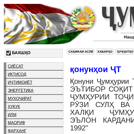
САҲИФАИ АСЛӢ
ХАБАРҲО
ҲУҶҶАТҲО
БАХШҲО
СИЁСАТ
қонунҳои ҶТ
ИҚТИСОД
Қонуни Ҷумҳурии 
ИҶТИМОИЁТ
ЭЪТИБОР СОҚИТ
ЭНЕРГЕТИКА
ҶУМҲУРИИ ТОҶИ
МУҲОҶИРАТ
РӮЗИ СУЛҲ ВА
ҲУҚУҚ
ХАЛҚИ ҶУМҲУ
ИЛМ
ЭЪЛОН КАРДАН
МАОРИФ
1992"
ФАРҲАНГ