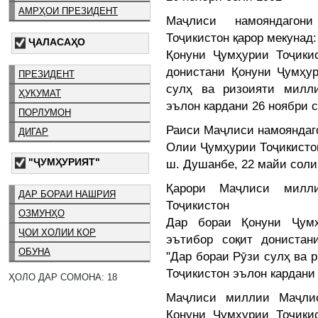
АМРҲОИ ПРЕЗИДЕНТ
Маҷлиси намояндаго
Тоҷикистон қарор мекунад:
ҶАЛАСАҲО
Қонуни Ҷумҳурии Тоҷики
донистани Қонуни Ҷумҳур
ПРЕЗИДЕНТ
сулҳ ва ризоияти милл
ҲУКУМАТ
эълон кардани 26 ноябри с
ПОРЛУМОН
Раиси Маҷлиси намояндаг
ДИГАР
Олии Ҷумҳурии Тоҷикист
"ҶУМҲУРИЯТ"
ш. Душанбе, 22 майи соли
Қарори Маҷлиси милл
ДАР БОРАИ НАШРИЯ
Тоҷикистон
ОЗМУНҲО
Дар бораи Қонуни Ҷум
ҶОИ ХОЛИИ КОР
эътибор соқит донистан
ОБУНА
"Дар бораи Рӯзи сулҳ ва 
Тоҷикистон эълон кардани 
ҲОЛО ДАР СОМОНА: 18
Маҷлиси миллии Маҷли
Қонуни Ҷумҳурии Тоҷики