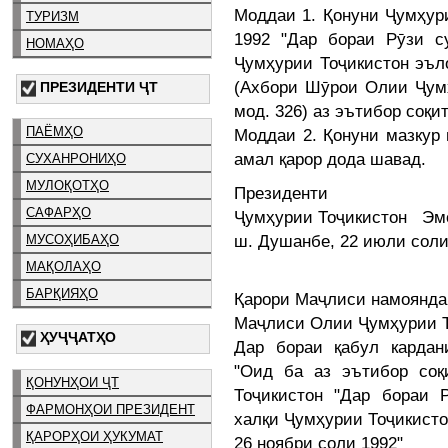
Моддаи 1. Қонуни Ҷумҳури
ТУРИЗМ
1992 "Дар бораи Рӯзи с
НОМАҲО
Ҷумҳурии Тоҷикистон эъло
(Ахбори Шӯрои Олии Ҷумҳ
ПРЕЗИДЕНТИ ҶТ
мод. 326) аз эътибор соқи
ПАЁМҲО
Моддаи 2. Қонуни мазкур
амал қарор дода шавад.
СУХАНРОНИҲО
МУЛОҚОТҲО
Президенти
САФАРҲО
Ҷумҳурии Тоҷикистон Э
ш. Душанбе, 22 июли соли
МУСОҲИБАҲО
МАҚОЛАҲО
БАРҚИЯҲО
Қарори Маҷлиси намоянда
Маҷлиси Олии Ҷумҳурии Т
ҲУҶҶАТҲО
Дар бораи қабул кардан
"Оид ба аз эътибор соқ
ҚОНУНҲОИ ҶТ
Тоҷикистон "Дар бораи 
ФАРМОНҲОИ ПРЕЗИДЕНТ
халқи Ҷумҳурии Тоҷикисто
ҚАРОРҲОИ ҲУКУМАТ
26 ноябри соли 1992"