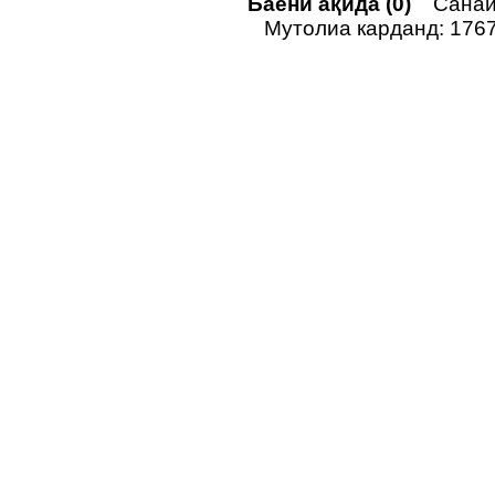
Баёни ақида (0)
Санаи 
Мутолиа карданд: 176