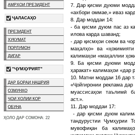
7. Дар қисми дуюми модд
АМРҲОИ ПРЕЗИДЕНТ
«ахбори оммае,» иваз кар
ҶАЛАСАҲО
8. Дар моддаи 14:
- ба қисми дуюм пас аз к
ПРЕЗИДЕНТ
илова карда шаванд;
ҲУКУМАТ
- дар қисмҳои сеюм ва чо
ПОРЛУМОН
маҳалҳо» ва «ҳокимият
калимаҳои «маҳаллии ҳоки
ДИГАР
9. Ба қисми дуюми модд
"ҶУМҲУРИЯТ"
ҳаракат» калимаҳои «дар 
10. Матни моддаи 16 дар 
ДАР БОРАИ НАШРИЯ
«Ҷойгиронии реклама дар
ОЗМУНҲО
муассисаҳои таълимӣ б
аст.».
ҶОИ ХОЛИИ КОР
11. Дар моддаи 17:
ОБУНА
- дар қисми дуюм калима
ҲОЛО ДАР СОМОНА: 22
тандурустии Ҷумҳурии То
мувофиқан ба калимаҳо