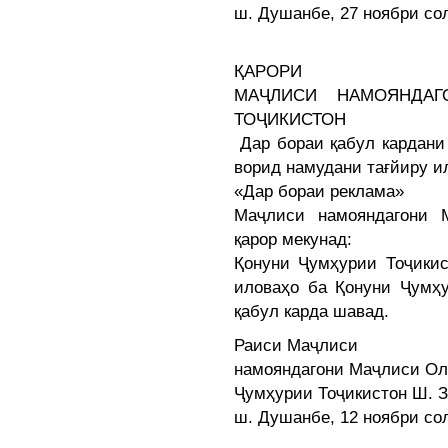
ш. Душанбе, 27 ноябри со
ҚАРОРИ
МАҶЛИСИ НАМОЯНДАГ
ТОҶИКИСТОН
Дар бораи қабул кардани
ворид намудани тағйиру и
«Дар бораи реклама»
Маҷлиси намояндагони 
қарор мекунад:
Қонуни Ҷумҳурии Тоҷикис
иловаҳо ба Қонуни Ҷумҳу
қабул карда шавад.
Раиси Маҷлиси
намояндагони Маҷлиси О
Ҷумҳурии Тоҷикистон Ш.
ш. Душанбе, 12 ноябри со