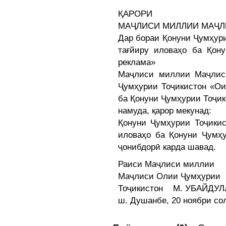
ҚАРОРИ
МАҶЛИСИ МИЛЛИИ МАҶЛ
Дар бораи Қонуни Ҷумҳур
тағйиру иловаҳо ба Қон
реклама»
Маҷлиси миллии Маҷлис
Ҷумҳурии Тоҷикистон «Ои
ба Қонуни Ҷумҳурии Тоҷик
намуда, қарор мекунад:
Қонуни Ҷумҳурии Тоҷикис
иловаҳо ба Қонуни Ҷумҳу
ҷонибдорӣ карда шавад.
Раиси Маҷлиси миллии
Маҷлиси Олии Ҷумҳурии
Тоҷикистон М. УБАЙДУ
ш. Душанбе, 20 ноябри со