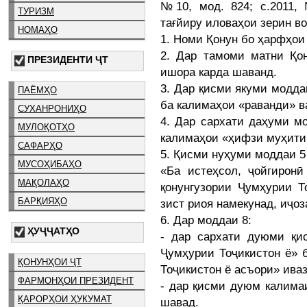
№10, мод. 824; с.2011, 
ТУРИЗМ
тағйиру иловаҳои зерин в
НОМАҲО
1. Номи Қонун бо ҳарфҳои
2. Дар тамоми матни Қон
ПРЕЗИДЕНТИ ҶТ
ишора карда шаванд.
3. Дар қисми якуми модда
ПАЁМҲО
ба калимаҳои «раванди» в
СУХАНРОНИҲО
4. Дар сархати даҳуми м
МУЛОҚОТҲО
калимаҳои «ҳифзи муҳити 
САФАРҲО
5. Қисми нуҳуми моддаи 5
МУСОҲИБАҲО
«Ба истеҳсол, ҷойгиронӣ
МАҚОЛАҲО
қонунгузории Ҷумҳурии Т
БАРҚИЯҲО
зист риоя намекунад, иҷоз
6. Дар моддаи 8:
ҲУҶҶАТҲО
- дар сархати дуюми қи
Ҷумҳурии Тоҷикистон ё» 
ҚОНУНҲОИ ҶТ
Тоҷикистон ё асъори» иваз
ФАРМОНҲОИ ПРЕЗИДЕНТ
- дар қисми дуюм калимаи
ҚАРОРҲОИ ҲУКУМАТ
шавад.