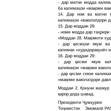
- дар матни модда калим
ба калимаҳои «мақоми вак
14. Дар ном ва матни 
калимаҳои «ваколатдори д
15. Дар моддаи 28:
- номи модда дар таҳрири
«Моддаи 28. Мақомоти худ
- дар қисмҳои якум ва
калимаи «худидоракунӣ» и
16. Дар моддаи 29:
- дар қисми якум кал
калимаҳои «мақоми вакола
- дар қисми сеюм калима
«мақоми ваколатдори давл
Моддаи 2. Қонуни мазкур
қарор дода шавад.
Президенти Ҷумҳурии
Тоҷикистон Эмомалӣ Р