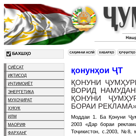
САҲИФАИ АСЛӢ
ХАБАРҲО
ҲУҶҶАТҲО
БАХШҲО
СИЁСАТ
қонунҳои ҶТ
ИҚТИСОД
ҚОНУНИ ҶУМҲУР
ИҶТИМОИЁТ
ВОРИД НАМУДАН
ЭНЕРГЕТИКА
ҚОНУНИ ҶУМҲУ
МУҲОҶИРАТ
БОРАИ РЕКЛАМА
ҲУҚУҚ
Моддаи 1. Ба Қонуни Ҷум
ИЛМ
2003 «Дар бораи рекла
МАОРИФ
Тоҷикистон, с.2003, №8, м
ФАРҲАНГ