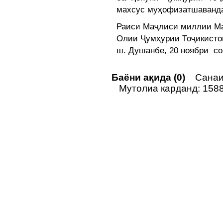
махсус муҳофизатшаванда
Раиси Маҷлиси миллии М
Олии Ҷумҳурии Тоҷики
ш. Душанбе, 20 ноябри со
Баёни ақида (0)
Санаи 
Мутолиа карданд: 158