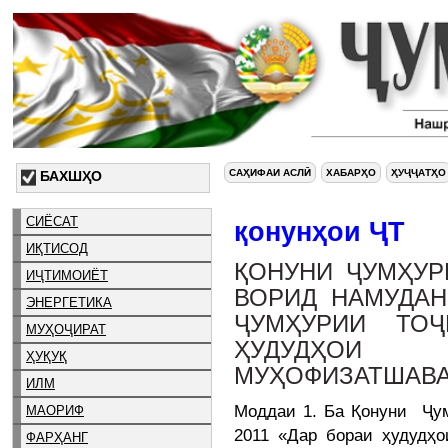
САҲИФАИ АСЛӢ
ХАБАРҲО
ҲУҶҶАТҲО
БАХШҲО
СИЁСАТ
қонунҳои ҶТ
ИҚТИСОД
ҚОНУНИ ҶУМҲУР
ИҶТИМОИЁТ
ВОРИД НАМУДАН
ЭНЕРГЕТИКА
ҶУМҲУРИИ ТОҶ
МУҲОҶИРАТ
ҲУДУДҲОИ
ҲУҚУҚ
МУҲОФИЗАТШАВ
ИЛМ
Моддаи 1. Ба Қонуни Ҷум
МАОРИФ
2011 «Дар бораи ҳудудҳ
ФАРҲАНГ