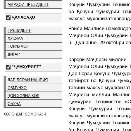
Қонуни Ҷумҳурии Тоҷикис
АМРҲОИ ПРЕЗИДЕНТ
ба Қонуни Ҷумҳурии Тоҷ
ҶАЛАСАҲО
махсус муҳофизатшаванда
Раиси Маҷлиси намояндаг
ПРЕЗИДЕНТ
Маҷлиси Олии Ҷумҳурии Т
ҲУКУМАТ
ш. Душанбе, 29 октябри с
ПОРЛУМОН
ДИГАР
Қарори Маҷлиси миллии
Маҷлиси Олии Ҷумҳурии Т
"ҶУМҲУРИЯТ"
Дар бораи Қонуни Ҷумҳур
тағйирот ба Қонуни Ҷумҳ
ДАР БОРАИ НАШРИЯ
табиии махсус муҳофиза
ОЗМУНҲО
Маҷлиси миллии Маҷлис
ҶОИ ХОЛИИ КОР
Ҷумҳурии Тоҷикистон «
ОБУНА
Қонуни Ҷумҳурии Тоҷик
ҲОЛО ДАР СОМОНА: 4
махсус муҳофизатшаванда»
Қонуни Ҷумҳурии Тоҷикис
ба Қонуни Ҷумҳурии Тоҷ