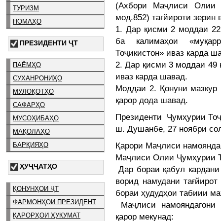
(Ахбори Маҷлиси Олии 
ТУРИЗМ
мод.852) тағйироти зерин 
НОМАҲО
1. Дар қисми 2 моддаи 2
ба калимаҳои «муқарр
ПРЕЗИДЕНТИ ҶТ
Тоҷикистон» иваз карда ш
2. Дар қисми 3 моддаи 49
ПАЁМҲО
иваз карда шавад.
СУХАНРОНИҲО
Моддаи 2. Қонуни мазкур
МУЛОҚОТҲО
қарор дода шавад.
САФАРҲО
Президенти Ҷумҳурии То
МУСОҲИБАҲО
ш. Душанбе, 27 ноябри со
МАҚОЛАҲО
Қарори Маҷлиси намоянда
БАРҚИЯҲО
Маҷлиси Олии Ҷумҳурии Т
ҲУҶҶАТҲО
Дар бораи қабул кардани
ворид намудани тағйирот
ҚОНУНҲОИ ҶТ
бораи ҳудудҳои табиии м
ФАРМОНҲОИ ПРЕЗИДЕНТ
Маҷлиси намояндагони 
ҚАРОРҲОИ ҲУКУМАТ
қарор мекунад: