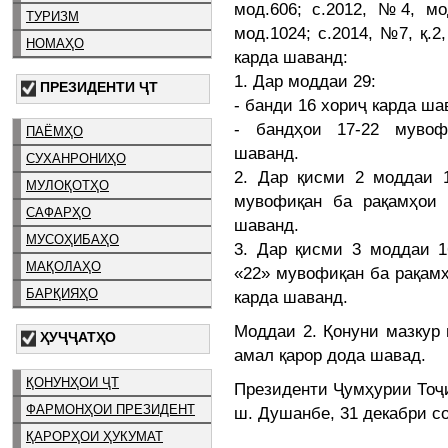
мод.606; с.2012, №4, мо
ТУРИЗМ
мод.1024; с.2014, №7, қ.2
НОМАҲО
карда шаванд:
1. Дар моддаи 29:
ПРЕЗИДЕНТИ ҶТ
- банди 16 хориҷ карда ша
- бандҳои 17-22 мувоф
ПАЁМҲО
шаванд.
СУХАНРОНИҲО
2. Дар қисми 2 моддаи 1
МУЛОҚОТҲО
мувофиқан ба рақамҳои 
САФАРҲО
шаванд.
МУСОҲИБАҲО
3. Дар қисми 3 моддаи 1
МАҚОЛАҲО
«22» мувофиқан ба рақамҳо
БАРҚИЯҲО
карда шаванд.
Моддаи 2. Қонуни мазкур
ҲУҶҶАТҲО
амал қарор дода шавад.
ҚОНУНҲОИ ҶТ
Президенти Ҷумҳурии То
ФАРМОНҲОИ ПРЕЗИДЕНТ
ш. Душанбе, 31 декабри с
ҚАРОРҲОИ ҲУКУМАТ