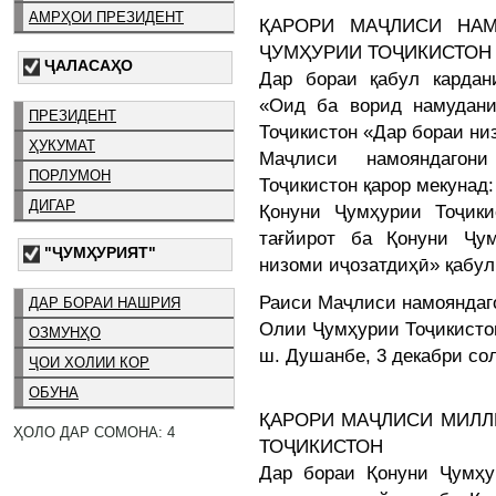
АМРҲОИ ПРЕЗИДЕНТ
ҚАРОРИ МАҶЛИСИ НА
ҶУМҲУРИИ ТОҶИКИСТОН
ҶАЛАСАҲО
Дар бораи қабул кардан
«Оид ба ворид намудани
ПРЕЗИДЕНТ
Тоҷикистон «Дар бораи ни
ҲУКУМАТ
Маҷлиси намояндаго
ПОРЛУМОН
Тоҷикистон қарор мекунад:
ДИГАР
Қонуни Ҷумҳурии Тоҷик
тағйирот ба Қонуни Ҷу
"ҶУМҲУРИЯТ"
низоми иҷозатдиҳӣ» қабул
Раиси Маҷлиси намояндаг
ДАР БОРАИ НАШРИЯ
Олии Ҷумҳурии Тоҷикист
ОЗМУНҲО
ш. Душанбе, 3 декабри со
ҶОИ ХОЛИИ КОР
ОБУНА
ҚАРОРИ МАҶЛИСИ МИЛЛ
ҲОЛО ДАР СОМОНА: 4
ТОҶИКИСТОН
Дар бораи Қонуни Ҷумҳу