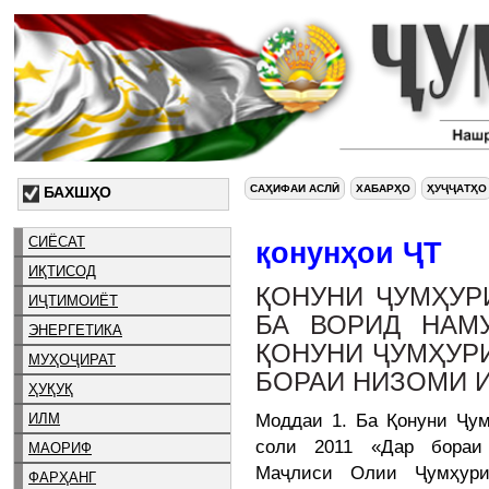
САҲИФАИ АСЛӢ
ХАБАРҲО
ҲУҶҶАТҲО
БАХШҲО
СИЁСАТ
қонунҳои ҶТ
ИҚТИСОД
ҚОНУНИ ҶУМҲУР
ИҶТИМОИЁТ
БА ВОРИД НАМ
ЭНЕРГЕТИКА
ҚОНУНИ ҶУМҲУР
МУҲОҶИРАТ
БОРАИ НИЗОМИ 
ҲУҚУҚ
Моддаи 1. Ба Қонуни Ҷум
ИЛМ
соли 2011 «Дар бораи
МАОРИФ
Маҷлиси Олии Ҷумҳури
ФАРҲАНГ