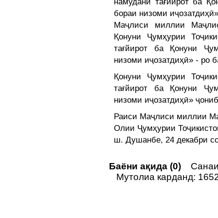
намудани тағйирот ба Қо
бораи низоми иҷозатдиҳӣ
Маҷлиси миллии Маҷли
Қонуни Ҷумҳурии Тоҷик
тағйирот ба Қонуни Ҷу
низоми иҷозатдиҳӣ» - ро б
Қонуни Ҷумҳурии Тоҷик
тағйирот ба Қонуни Ҷу
низоми иҷозатдиҳӣ» ҷониб
Раиси Маҷлиси миллии М
Олии Ҷумҳурии Тоҷикис
ш. Душанбе, 24 декабри с
Баёни ақида (0)
Санаи 
Мутолиа карданд: 165