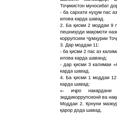
Тоҷикистон муносибат до
- ба сархати нуҳум пас 
илова карда шавад.
2. Ба қисми 2 моддаи 9 
пешниҳоди мақомоти наз
коррупсияи Ҷумҳурии Тоҷ
3. Дар моддаи 11:
- ба қисми 2 пас аз кали
илова карда шаванд;
- дар қисми 3 калимаи «
карда шавад.
4. Ба қисми 1 моддаи 12
карда шавад:
«- иҷро накардани 
зиддикоррупсионӣ ва нақ
Моддаи 2. Қонуни мазку
қарор дода шавад.