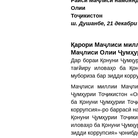
Раиси Маҷлиси намоян
Олии 
Тоҷикист
ш. Душанбе, 21 декабри
Қарори Маҷлиси мил
Маҷлиси Олии Ҷумҳу
Дар бораи Қонуни Ҷумҳу
тағйиру иловаҳо ба Қо
мубориза бар зидди корр
Маҷлиси миллии Маҷли
Ҷумҳурии Тоҷикистон «О
ба Қонуни Ҷумҳурии Тоҷ
коррупсия»-ро баррасӣ н
Қонуни Ҷумҳурии Тоҷик
иловаҳо ба Қонуни Ҷумҳу
зидди коррупсия» ҷонибд