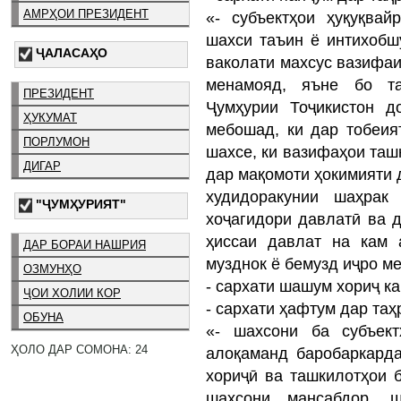
АМРҲОИ ПРЕЗИДЕНТ
«- субъектҳои ҳуқуқва
шахси таъин ё интихобшу
ҶАЛАСАҲО
ваколати махсус вазифа
менамояд, яъне бо та
ПРЕЗИДЕНТ
Ҷумҳурии Тоҷикистон д
ҲУКУМАТ
мебошад, ки дар тобеия
ПОРЛУМОН
шахсе, ки вазифаҳои та
ДИГАР
дар мақомоти ҳокимияти 
худидоракунии шаҳрак
"ҶУМҲУРИЯТ"
хоҷагидори давлатӣ ва д
ҳиссаи давлат на кам 
ДАР БОРАИ НАШРИЯ
музднок ё бемузд иҷро м
ОЗМУНҲО
- сархати шашум хориҷ к
ҶОИ ХОЛИИ КОР
- сархати ҳафтум дар та
ОБУНА
«- шахсони ба субъект
ҲОЛО ДАР СОМОНА: 24
алоқаманд баробаркард
хориҷӣ ва ташкилотҳои 
шахсони мансабдор, ш