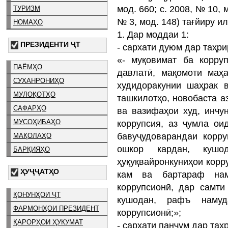
мод. 660; с. 2008, № 10, м
ТУРИЗМ
№ 3, мод. 148) тағйиру и
НОМАҲО
1. Дар моддаи 1:
ПРЕЗИДЕНТИ ҶТ
- сархати дуюм дар таҳр
«- муқовимат ба корру
ПАЁМҲО
давлатӣ, мақомоти маҳ
СУХАНРОНИҲО
худидоракунии шаҳрак 
МУЛОҚОТҲО
ташкилотҳо, новобаста а
САФАРҲО
ва вазифаҳои худ, инчу
коррупсия, аз ҷумла о
МУСОҲИБАҲО
бавуҷудоварандаи корру
МАҚОЛАҲО
ошкор кардан, куш
БАРҚИЯҲО
ҳуқуқвайронкуниҳои корр
ҲУҶҶАТҲО
кам ва бартараф наму
коррупсионӣ, дар самти
ҚОНУНҲОИ ҶТ
кушодан, рафъ намуд
ФАРМОНҲОИ ПРЕЗИДЕНТ
коррупсионӣ;»;
ҚАРОРҲОИ ҲУКУМАТ
- сархати панҷум дар та