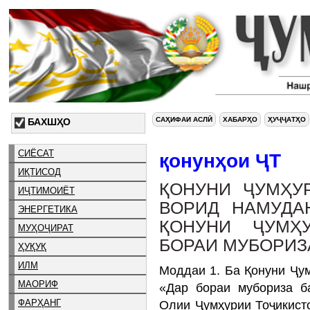
САҲИФАИ АСЛӢ
ХАБАРҲО
ҲУҶҶАТҲО
БАХШҲО
СИЁСАТ
қонунҳои ҶТ
ИҚТИСОД
ҚОНУНИ ҶУМҲУ
ИҶТИМОИЁТ
ВОРИД НАМУДА
ЭНЕРГЕТИКА
ҚОНУНИ ҶУМҲ
МУҲОҶИРАТ
БОРАИ МУБОРИЗ
ҲУҚУҚ
ИЛМ
Моддаи 1. Ба Қонуни Ҷум
МАОРИФ
«Дар бораи мубориза б
ФАРҲАНГ
Олии Ҷумҳурии Тоҷикистон