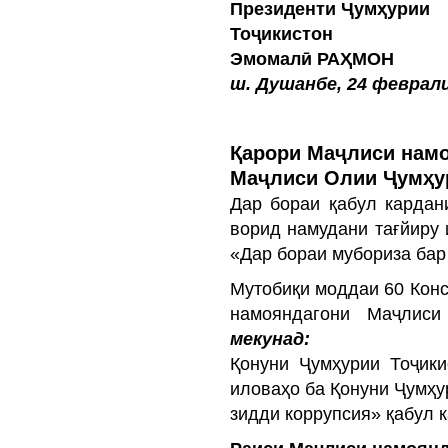
Президенти Ҷумҳурии
Тоҷ
Эмомалӣ РАҲМОН
ш. Душанбе, 24 феврали
Қарори Маҷлиси нам
Маҷлиси Олии Ҷумҳу
Дар бораи қабул кардан
ворид намудани тағйиру 
«Дар бораи мубориза бар
Мутобиқи моддаи 60 Конс
намояндагони Маҷлис
мекунад:
Қонуни Ҷумҳурии Тоҷик
иловаҳо ба Қонуни Ҷумҳу
зидди коррупсия» қабул 