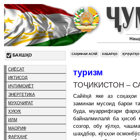
САҲИФАИ АСЛӢ
ХАБАРҲО
ҲУҶҶАТҲО
БАХШҲО
СИЁСАТ
туризм
ИҚТИСОД
ТОҶИКИСТОН – 
ИҶТИМОИЁТ
ЭНЕРГЕТИКА
Сайёҳӣ яке аз соҳаҳои
заминаи мусоид барои та
МУҲОҶИРАТ
буда, муаррифгари фарҳа
ҲУҚУҚ
байналмилалӣ ба ҳисоб м
ИЛМ
созгор, обу кӯлҳо, чаш
МАОРИФ
шаҳдбор, кӯҳҳои осмонбӯс
ФАРҲАНГ