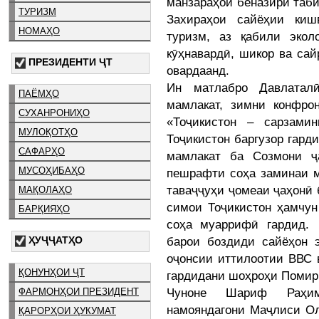
манзараҳои беназири таби
ТУРИЗМ
Захираҳои сайёҳии киш
НОМАҲО
туризм, аз қабили экол
кӯҳнавардӣ, шикор ва са
ПРЕЗИДЕНТИ ҶТ
овардаанд.
Ин матлабро Давлатал
ПАЁМҲО
мамлакат, зимни конфро
СУХАНРОНИҲО
«Тоҷикистон – сарзами
МУЛОҚОТҲО
Тоҷикистон баргузор гарди
САФАРҲО
мамлакат ба Созмони ҷ
МУСОҲИБАҲО
пешрафти соҳа заминаи м
таваҷҷуҳи ҷомеаи ҷаҳонӣ 
МАҚОЛАҲО
симои Тоҷикистон ҳамчун
БАРҚИЯҲО
соҳа муаррифӣ гардид.
барои боздиди сайёҳон 
ҲУҶҶАТҲО
оҷонсии иттилоотии ВВС 
ҚОНУНҲОИ ҶТ
гардидани шоҳроҳи Помир 
Чуноне Шариф Раҳим
ФАРМОНҲОИ ПРЕЗИДЕНТ
намояндагони Маҷлиси Ол
ҚАРОРҲОИ ҲУКУМАТ