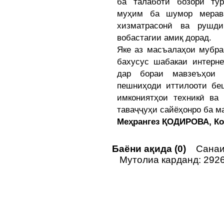
ба талаботи бозори ту
муҳим ба шумор мерава
хизматрасонӣ ва рушди
вобастагии амиқ дорад.
Яке аз масъалаҳои мубра
бахусус шабакаи интерне
дар бораи мавзеъҳои 
пешниҳоди иттилооти бе
имкониятҳои техникӣ ва
таваҷҷуҳи сайёҳонро ба м
Меҳрангез ҚОДИРОВА, К
Баёни ақида (0)
Санаи 
Мутолиа карданд: 292