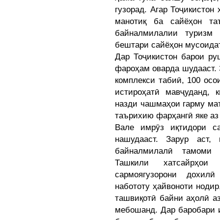
гузорад. Агар Тоҷикистон
манотиқ ба сайёҳон та
байналмилалии туризм 
бештари сайёҳон мусоидат
Дар Тоҷикистон барои ру
фароҳам оварда шудааст. 
комплекси табиӣ, 100 осо
истироҳатӣ мавҷуданд, к
назди чашмаҳои гарму маъ
таърихию фарҳангӣ яке аз
Вале имрӯз иқтидори с
нашудааст. Зарур аст,
байналмилалӣ тамоми 
Ташкили хатсайрҳои
сармоягузорони дохил
набототу ҳайвоноти нодир
ташвиқотӣ байни аҳолӣ а
мебошанд. Дар баробари 