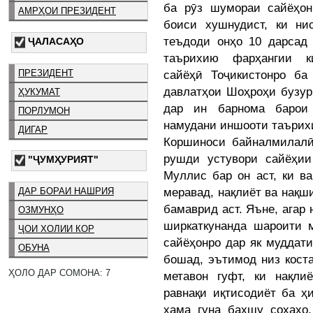
ба рӯз шумораи сайёҳо
АМРҲОИ ПРЕЗИДЕНТ
боиси хушнудист, ки ни
теъдоди онҳо 10 дарсад 
ҶАЛАСАҲО
таърихию фарҳангии к
ПРЕЗИДЕНТ
сайёҳӣ Тоҷикистонро ба
давлатҳои Шоҳроҳи бузур
ҲУКУМАТ
дар ин барнома барои
ПОРЛУМОН
намудани иншооти таърих
ДИГАР
Коршиноси байналмилалӣ
рушди устувори сайёҳи
"ҶУМҲУРИЯТ"
Муллис бар он аст, ки в
меравад, нақлиёт ва нақш
ДАР БОРАИ НАШРИЯ
бамаврид аст. Яъне, агар
ОЗМУНҲО
ширкаткунанда шароити м
ҶОИ ХОЛИИ КОР
сайёҳонро дар як муддат
ОБУНА
бошад, эътимод низ коста
ҲОЛО ДАР СОМОНА: 7
метавон гуфт, ки нақли
равнақи иқтисодиёт ба ҳ
ҳама гуна бахшу соҳаҳо,