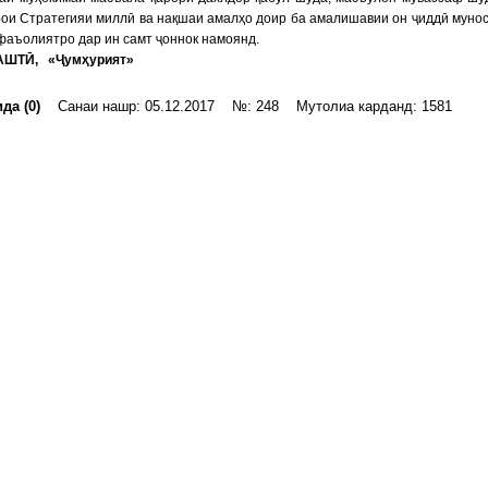
рои Стратегияи миллӣ ва нақшаи амалҳо доир ба амалишавии он ҷиддӣ муно
фаъолиятро дар ин самт ҷоннок намоянд.
АШТӢ, «Ҷумҳурият»
да (0)
Санаи нашр: 05.12.2017 №: 248 Мутолиа карданд: 1581