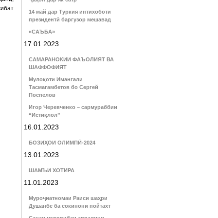
сибат
14 май дар Туркия интихоботи
президентӣ баргузор мешавад
«САЪБА»
17.01.2023
САМАРАНОКИИ ФАЪОЛИЯТ ВА
ШАФФОФИЯТ
Мулоқоти Имангали
Тасмагамбетов бо Сергей
Поспелов
Игор Черевченко – сармураббии
“Истиқлол”
16.01.2023
БОЗИҲОИ ОЛИМПӢ-2024
13.01.2023
ШАМЪИ ХОТИРА
11.01.2023
Муроҷиатномаи Раиси шаҳри
Душанбе ба сокинони пойтахт