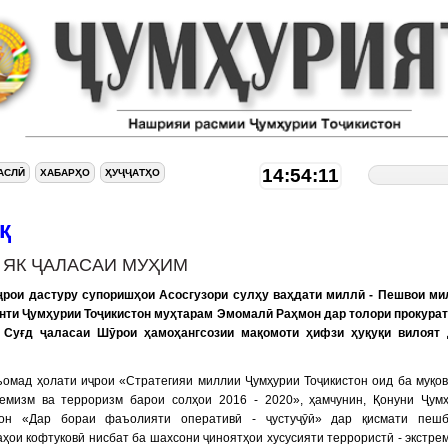
14:54:12
АСЛӢ
ХАБАРҲО
ҲУҶҶАТҲО
қ
. ЯК ҶАЛАСАИ МУҲИМ
ҷрои дастуру супоришҳои Асосгузори сулҳу ваҳдати миллӣ - Пешвои ми
нти Ҷумҳурии Тоҷикистон муҳтарам Эмомалӣ Раҳмон дар толори прокура
 Суғд ҷаласаи Шӯрои ҳамоҳангсозии мақомоти ҳифзи ҳуқуқи вилоят 
ъомад ҳолати иҷрои «Стратегияи миллии Ҷумҳурии Тоҷикистон оид ба муқо
ремизм ва терроризм барои солҳои 2016 - 2020», ҳамчунин, Қонуни Ҷум
тон «Дар бораи фаъолияти оперативӣ - ҷустуҷӯӣ» дар қисмати пешб
ҳои кофтуковӣ нисбат ба шахсони ҷиноятҳои хусусияти террористӣ - экстре