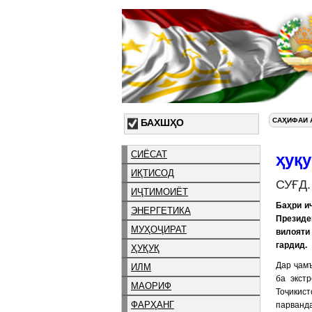
САҲИФАИ 
БАХШҲО
СИЁСАТ
ҳуқу
ИҚТИСОД
СУҒД
ИҶТИМОИЁТ
Баҳри и
ЭНЕРГЕТИКА
Президе
МУҲОҶИРАТ
вилояти
гардид.
ҲУҚУҚ
Дар ҷам
ИЛМ
ба экст
МАОРИФ
Тоҷикис
ФАРҲАНГ
парванда