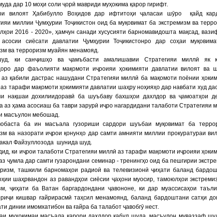
уда дар 10 моҳи соли ҷорӣ мавриди муҳокима қарор гирифт.
ри вилоят Ҳабибулло Воҳидов дар ифтитоҳи ҷаласаи шӯро қайд кард
ияи миллии Ҷумҳурии Тоҷикистон оид ба муқовимат ба экстремизм ва терр
лҳои 2016 - 2020», ҳамчун санади хусусияти барномавидошта мақсад, вази
 асосии сиёсати давлатии Ҷумҳурии Тоҷикистонро дар соҳаи муқовим
зм ва терроризм муайян менамояд.
уд, ки санҷишҳо ва ҷамъбасти амалишавии Стратегияи миллӣ як қ
ҳоро дар фаъолияти мақомоти иҷроияи ҳокимияти давлатии вилоят ва 
, аз қабили дастрас нашудани Стратегияи миллӣ ба мақомоти поёнии ҳоки
 аз тарафи мақомоти ҳокимияти давлатии шаҳру ноҳияҳо дар навбати худ да
ни нақшаи дохилиидоравӣ ба шуъбаву бахшҳои дахлдор ва ҷамоатҳои д
а аз ҳама асосиаш ба таври зарурӣ иҷро нагардидани талаботи Стратегияи 
и масъулон мебошад.
вобаста ба ин масъала гузориши сардори шуъбаи муқовимат ба терро
зм ва назорати иҷрои қонунҳо дар самти амнияти миллии прокуратураи ви
вакал Файзуллозода шунида шуд.
дид, ки иҷрои талаботи Стратегияи миллӣ аз тарафи мақомоти иҷроияи ҳоки
аз ҷумла дар самти гузарондани семинар - тренингҳо оид ба пешгирии экстр
оризм, ташкили барномаҳои радиоӣ ва телевизионӣ ҷиҳати баланд бардо
оҳии шаҳрвандон аз равандҳои сиёсии ҷаҳони муосир, тамоюлҳои экстреми
зм, ҷиҳати ба Ватан баргардондани ҷавононе, ки дар муассисаҳои таъл
ориҷи кишвар ғайрирасмӣ таҳсил менамоянд, баланд бардоштани сатҳи д
и динии имомхатибон ва ғайра ба талабот ҷавобгӯ нест.
ҷаи муҳокимаи масъала қарори дахлдор қабул шуда, масъулон муваззаф шу