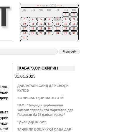
<<
<
август 2026
>
>>
Дш
Сш
Чш
Пш
Ҷъ
Шб
Яш
1
2
3
4
5
6
7
8
9
10
11
12
13
14
15
16
17
18
19
20
21
22
23
24
25
26
27
28
29
30
31
ХАБАРҲОИ ОХИРИН
31.01.2023
ДАВЛАТАЛӢ САИД ДАР ШАҲРИ
ллат,
КӮЛОБ
тураи
доир
АЗ НИШАСТҲОИ МАТБУОТӢ
ВАО: “Теъдоди қурбониёни
ҳамлаи террористи маргталаб дар
вимат
Пешовар ба 72 нафар расид”
ҳурии
Ҷаҳон дар як сатр
урди
мистӣ
ТАҶЛИЛИ БОШУКӮҲИ САДА ДАР