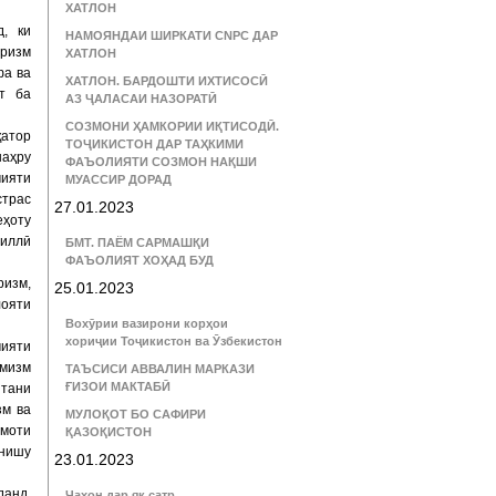
ХАТЛОН
, ки
НАМОЯНДАИ ШИРКАТИ CNPC ДАР
оризм
ХАТЛОН
фа ва
ХАТЛОН. БАРДОШТИ ИХТИСОСӢ
ат ба
АЗ ҶАЛАСАИ НАЗОРАТӢ
СОЗМОНИ ҲАМКОРИИ ИҚТИСОДӢ.
атор
ТОҶИКИСТОН ДАР ТАҲКИМИ
шаҳру
ФАЪОЛИЯТИ СОЗМОН НАҚШИ
мияти
МУАССИР ДОРАД
страс
27.01.2023
еҳоту
миллӣ
БМТ. ПАЁМ САРМАШҚИ
ФАЪОЛИЯТ ХОҲАД БУД
ризм,
25.01.2023
лояти
Вохӯрии вазирони корҳои
хориҷии Тоҷикистон ва Ӯзбекистон
мияти
емизм
ТАЪСИСИ АВВАЛИН МАРКАЗИ
ҒИЗОИ МАКТАБӢ
штани
зм ва
МУЛОҚОТ БО САФИРИ
имоти
ҚАЗОҚИСТОН
онишу
23.01.2023
данд,
Ҷаҳон дар як сатр