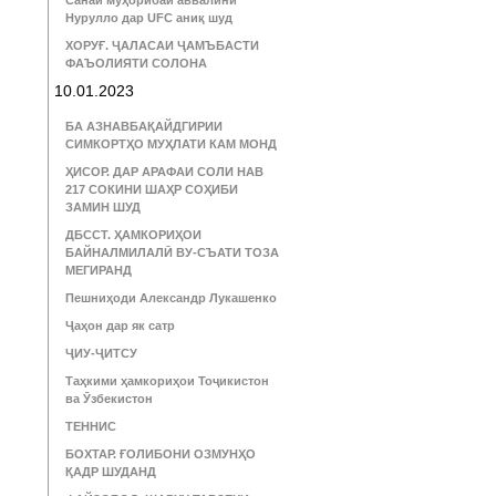
Санаи муҳорибаи аввалини
Нурулло дар UFC аниқ шуд
ХОРУҒ. ҶАЛАСАИ ҶАМЪБАСТИ
ФАЪОЛИЯТИ СОЛОНА
10.01.2023
БА АЗНАВБАҚАЙДГИРИИ
СИМКОРТҲО МУҲЛАТИ КАМ МОНД
ҲИСОР. ДАР АРАФАИ СОЛИ НАВ
217 СОКИНИ ШАҲР СОҲИБИ
ЗАМИН ШУД
ДБССТ. ҲАМКОРИҲОИ
БАЙНАЛМИЛАЛӢ ВУ-СЪАТИ ТОЗА
МЕГИРАНД
Пешниҳоди Александр Лукашенко
Ҷаҳон дар як сатр
ҶИУ-ҶИТСУ
Таҳкими ҳамкориҳои Тоҷикистон
ва Ӯзбекистон
ТЕННИС
БОХТАР. ҒОЛИБОНИ ОЗМУНҲО
ҚАДР ШУДАНД