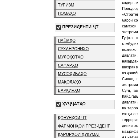
содирнам
ТУРИЗМ
Прокуро
НОМАҲО
«Стратег
барои со
самтҳои
ПРЕЗИДЕНТИ ҶТ
экстреми
Гуфта ш
ПАЁМҲО
камбуди
СУХАНРОНИҲО
ноҳияҳо
давлатӣ,
МУЛОҚОТҲО
накарда
САФАРҲО
шаҳрак в
аз ҷониб
МУСОҲИБАҲО
Сипас, 
МАҚОЛАҲО
экстреми
БАРҚИЯҲО
Суғд, Та
Қайд гар
давлатӣ 
ҲУҶҶАТҲО
ва терр
сатҳи ог
ҚОНУНҲОИ ҶТ
террори
динии х
ФАРМОНҲОИ ПРЕЗИДЕНТ
маърифат
ҚАРОРҲОИ ҲУКУМАТ
Аз нати