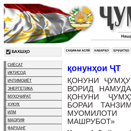
САҲИФАИ АСЛӢ
ХАБАРҲО
ҲУҶҶАТҲО
БАХШҲО
СИЁСАТ
қонунҳои ҶТ
ИҚТИСОД
ҚОНУНИ ҶУМҲУ
ИҶТИМОИЁТ
ВОРИД НАМУДА
ЭНЕРГЕТИКА
ҚОНУНИ ҶУМҲ
МУҲОҶИРАТ
БОРАИ ТАНЗИ
ҲУҚУҚ
МУОМИЛОТИ
ИЛМ
МАШРУБОТ»
МАОРИФ
ФАРҲАНГ