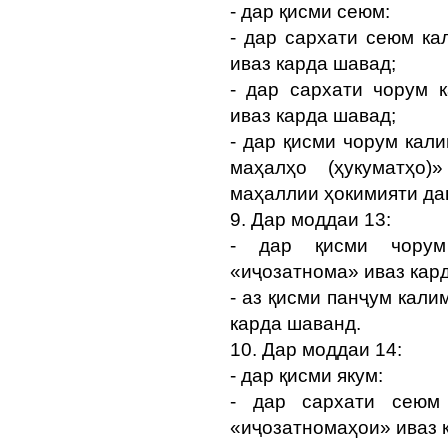
- дар қисми сеюм:
- дар сархати сеюм к
иваз карда шавад;
- дар сархати чорум 
иваз карда шавад;
- дар қисми чорум кал
маҳалҳо (ҳукуматҳо
маҳаллии ҳокимияти да
9. Дар моддаи 13:
- дар қисми чорум
«иҷозатнома» иваз кар
- аз қисми панҷум кал
карда шаванд.
10. Дар моддаи 14:
- дар қисми якум:
- дар сархати сеюм
«иҷозатномаҳои» иваз 