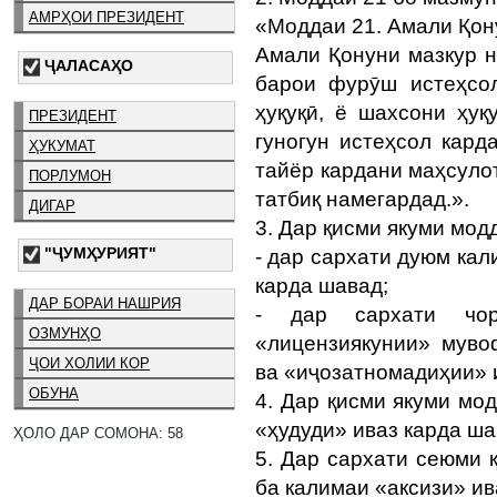
АМРҲОИ ПРЕЗИДЕНТ
«Моддаи 21. Амали Қон
Амали Қонуни мазкур н
ҶАЛАСАҲО
барои фурӯш истеҳсол
ҳуқуқӣ, ё шахсони ҳу
ПРЕЗИДЕНТ
гуногун истеҳсол кард
ҲУКУМАТ
тайёр кардани маҳсуло
ПОРЛУМОН
татбиқ намегардад.».
ДИГАР
3. Дар қисми якуми модд
"ҶУМҲУРИЯТ"
- дар сархати дуюм кал
карда шавад;
ДАР БОРАИ НАШРИЯ
- дар сархати чор
ОЗМУНҲО
«лицензиякунии» муво
ҶОИ ХОЛИИ КОР
ва «иҷозатномадиҳии» 
ОБУНА
4. Дар қисми якуми мо
«ҳудуди» иваз карда ша
ҲОЛО ДАР СОМОНА: 58
5. Дар сархати сеюми 
ба калимаи «аксизи» ив