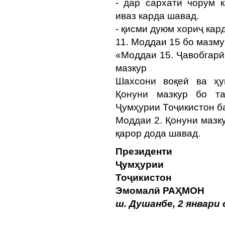
- дар сархати чорум 
иваз карда шавад.
- қисми дуюм хориҷ кар
11. Моддаи 15 бо мазму
«Моддаи 15. Ҷавобгарӣ
мазкур
Шахсони воқеӣ ва ҳу
Қонуни мазкур бо та
Ҷумҳурии Тоҷикистон б
Моддаи 2. Қонуни мазк
қарор дода шавад.
Президенти
Ҷумҳурии
Тоҷ
Эмомалӣ РАҲМОН
ш. Душанбе, 2 январи 