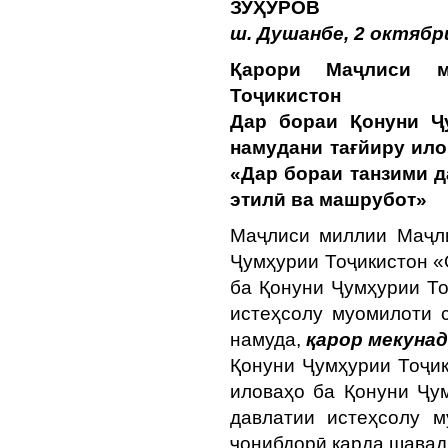
ЗУҲУРОВ
ш. Душанбе, 2 октябр
Қарори Маҷлиси 
Тоҷикистон
Дар бораи Қонуни Ҷ
намудани тағйиру ил
«Дар бораи танзими 
этилӣ ва машрубот»
Маҷлиси миллии Маҷл
Ҷумҳурии Тоҷикистон «
ба Қонуни Ҷумҳурии То
истеҳсолу муомилоти 
намуда,
қарор мекунад
Қонуни Ҷумҳурии Тоҷик
иловаҳо ба Қонуни Ҷу
давлатии истеҳсолу 
ҷонибдорӣ карда шавад