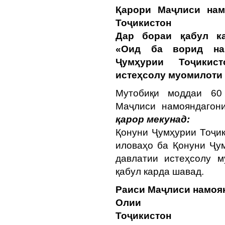
Қарори Маҷлиси нам
Тоҷикистон
Дар бораи қабул ка
«Оид ба ворид нам
Ҷумҳурии Тоҷикист
истеҳсолу муомилоти
Мутобиқи моддаи 60 
Маҷлиси намояндагон
қарор мекунад:
Қонуни Ҷумҳурии Тоҷик
иловаҳо ба Қонуни Ҷу
давлатии истеҳсолу 
қабул карда шавад.
Раиси Маҷлиси намоя
Олии
Тоҷи