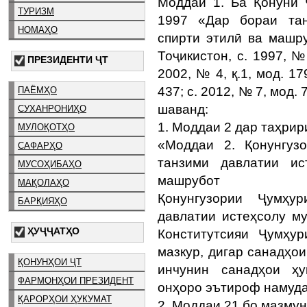
Моддаи 1. Ба Қонуни 
ТУРИЗМ
1997 «Дар бораи тан
НОМАҲО
спирти этилӣ ва машр
Тоҷикистон, с. 1997, №
ПРЕЗИДЕНТИ ҶТ
2002, № 4, қ.1, мод. 17
437; с. 2012, № 7, мод.
ПАЁМҲО
шаванд:
СУХАНРОНИҲО
1. Моддаи 2 дар таҳрир
МУЛОҚОТҲО
«Моддаи 2. Қонунгуз
САФАРҲО
танзими давлатии ис
МУСОҲИБАҲО
машрубот
МАҚОЛАҲО
Қонунгузории Ҷумҳу
БАРҚИЯҲО
давлатии истеҳсолу м
ҲУҶҶАТҲО
Конститутсияи Ҷумҳу
мазкур, дигар санадҳо
ҚОНУНҲОИ ҶТ
инчунин санадҳои ҳу
ФАРМОНҲОИ ПРЕЗИДЕНТ
онҳоро эътироф намуда
ҚАРОРҲОИ ҲУКУМАТ
2. Моддаи 21 бо мазмун