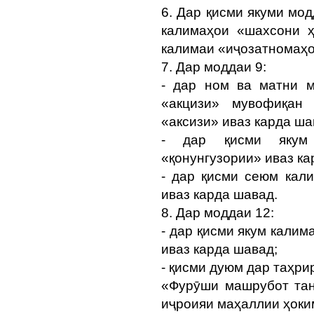
6. Дар қисми якуми мо
калимаҳои «шахсони ҳ
калимаи «иҷозатномаҳо
7. Дар моддаи 9:
- дар ном ва матни м
«акцизи» мувофиқан 
«аксизи» иваз карда ша
- дар қисми якум 
«қонунгузории» иваз ка
- дар қисми сеюм кал
иваз карда шавад.
8. Дар моддаи 12:
- дар қисми якум кали
иваз карда шавад;
- қисми дуюм дар таҳри
«Фурӯши машрубот тан
иҷроияи маҳаллии ҳоки