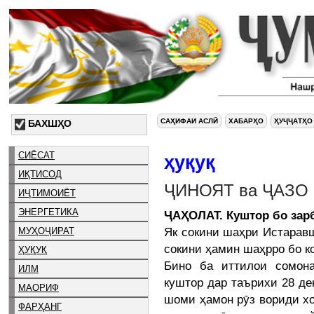
САҲИФАИ АСЛӢ
ХАБАРҲО
ҲУҶҶАТҲО
БАХШҲО
СИЁСАТ
ҳуқуқ
ИҚТИСОД
ҶИНОЯТ ва ҶАЗО
ИҶТИМОИЁТ
ЭНЕРГЕТИКА
ҶАҲОЛАТ. Куштор бо зар
Як сокини шаҳри Истаравш
МУҲОҶИРАТ
сокини ҳамин шаҳрро бо ко
ҲУҚУҚ
Бино ба иттилои сомона
ИЛМ
куштор дар таърихи 28 де
МАОРИФ
шоми ҳамон рӯз вориди хо
ФАРҲАНГ