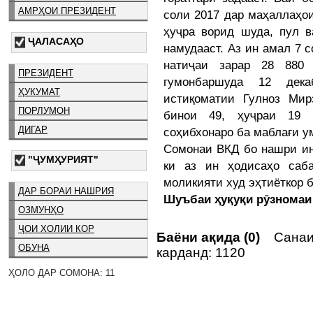
АМРҲОИ ПРЕЗИДЕНТ
соли 2017 дар маҳаллаҳои
ҳуҷра ворид шуда, пул 
ҶАЛАСАҲО
намудааст. Аз ин амал 7 
натиҷаи зарар 28 880 
ПРЕЗИДЕНТ
гумонбаршуда 12 дек
ҲУКУМАТ
истиқоматии Гулноз Мир
ПОРЛУМОН
бинои 49, ҳуҷраи 19 
ДИГАР
соҳибхонаро ба маблағи у
Сомонаи ВКД бо нашри ин
"ҶУМҲУРИЯТ"
ки аз ин ҳодисаҳо саб
моликияти худ эҳтиёткор 
ДАР БОРАИ НАШРИЯ
Шуъбаи ҳуқуқи рӯзномаи
ОЗМУНҲО
ҶОИ ХОЛИИ КОР
Баёни ақида (0)
Санаи 
ОБУНА
карданд: 1120
ҲОЛО ДАР СОМОНА: 11