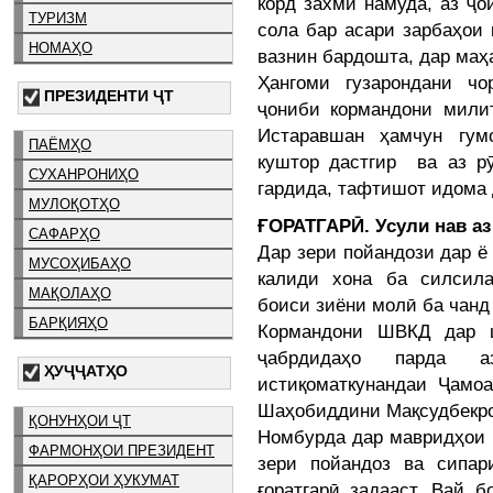
корд захмӣ намуда, аз ҷо
ТУРИЗМ
сола бар асари зарбаҳои
НОМАҲО
вазнин бардошта, дар маҳ
Ҳангоми гузарондани чо
ПРЕЗИДЕНТИ ҶТ
ҷониби кормандони мили
Истаравшан ҳамчун гум
ПАЁМҲО
куштор дастгир ва аз рӯ
СУХАНРОНИҲО
гардида, тафтишот идома 
МУЛОҚОТҲО
ҒОРАТГАРӢ. Усули нав аз
САФАРҲО
Дар зери пойандози дар ё
МУСОҲИБАҲО
калиди хона ба силсила
МАҚОЛАҲО
боиси зиёни молӣ ба чанд
БАРҚИЯҲО
Кормандони ШВКД дар ш
ҷабрдидаҳо парда 
ҲУҶҶАТҲО
истиқоматкунандаи Ҷамо
Шаҳобиддини Мақсудбекро
ҚОНУНҲОИ ҶТ
Номбурда дар мавридҳои 
ФАРМОНҲОИ ПРЕЗИДЕНТ
зери пойандоз ва сипар
ҚАРОРҲОИ ҲУКУМАТ
ғоратгарӣ задааст. Вай 