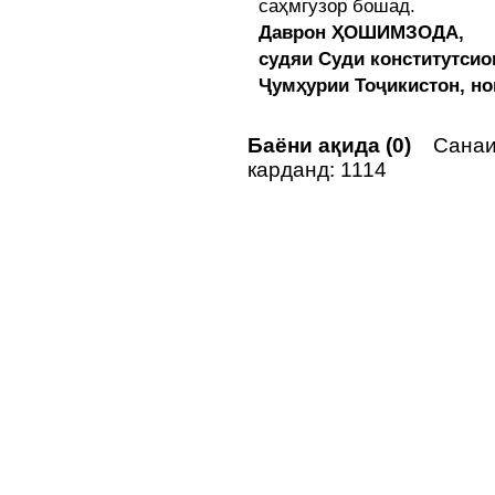
саҳмгузор бошад.
Даврон ҲОШИМЗОДА,
судяи Суди конститутсио
Ҷумҳурии Тоҷикистон, но
Баёни ақида (0)
Санаи 
карданд: 1114