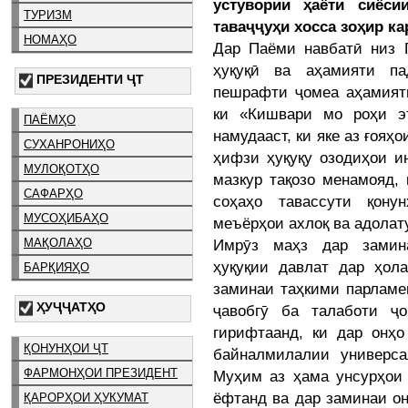
устувории ҳаёти сиёси
ТУРИЗМ
таваҷҷуҳи хосса зоҳир к
НОМАҲО
Дар Паёми навбатӣ низ 
ҳуқуқӣ ва аҳамияти па
ПРЕЗИДЕНТИ ҶТ
пешрафти ҷомеа аҳамияти
ки «Кишвари мо роҳи э
ПАЁМҲО
намудааст, ки яке аз ғояҳ
СУХАНРОНИҲО
ҳифзи ҳуқуқу озодиҳои и
МУЛОҚОТҲО
мазкур тақозо менамояд,
САФАРҲО
соҳаҳо тавассути қону
МУСОҲИБАҲО
меъёрҳои ахлоқ ва адолат
Имрӯз маҳз дар замина
МАҚОЛАҲО
ҳуқуқии давлат дар ҳол
БАРҚИЯҲО
заминаи таҳкими парламе
ҲУҶҶАТҲО
ҷавобгӯ ба талаботи ҷ
гирифтаанд, ки дар онҳ
ҚОНУНҲОИ ҶТ
байналмилалии универса
ФАРМОНҲОИ ПРЕЗИДЕНТ
Муҳим аз ҳама унсурҳои 
ёфтанд ва дар заминаи он
ҚАРОРҲОИ ҲУКУМАТ