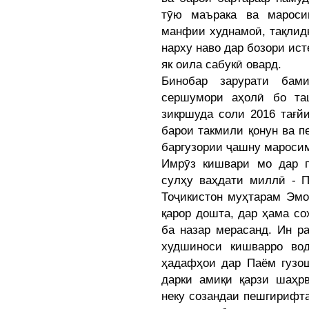
тӯю маърака ва мароси
манфии худнамоӣ, тақлидк
нарху наво дар бозори ис
як оила сабукӣ овард.
Бинобар зарурати бам
сершумори аҳолӣ бо та
зикршуда соли 2016 тағй
барои такмили қонун ва 
баргузории ҷашну мароси
Имрӯз кишвари мо дар п
сулҳу ваҳдати миллӣ - 
Тоҷикистон муҳтарам Эм
қарор дошта, дар ҳама со
ба назар мерасанд. Ин р
худшиноси кишварро во
ҳадафҳои дар Паём гузо
дарки амиқи қарзи шаҳр
неку созандаи пешгирифт