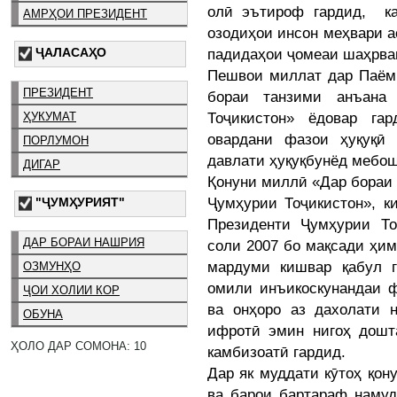
олӣ эътироф гардид, к
АМРҲОИ ПРЕЗИДЕНТ
озодиҳои инсон меҳвари а
ҶАЛАСАҲО
падидаҳои ҷомеаи шаҳрва
Пешвои миллат дар Паём 
ПРЕЗИДЕНТ
бораи танзими анъана
Тоҷикистон» ёдовар га
ҲУКУМАТ
овардани фазои ҳуқуқӣ
ПОРЛУМОН
давлати ҳуқуқбунёд мебо
ДИГАР
Қонуни миллӣ «Дар бораи
Ҷумҳурии Тоҷикистон», к
"ҶУМҲУРИЯТ"
Президенти Ҷумҳурии Т
ДАР БОРАИ НАШРИЯ
соли 2007 бо мақсади ҳи
мардуми кишвар қабул г
ОЗМУНҲО
омили инъикоскунандаи ф
ҶОИ ХОЛИИ КОР
ва онҳоро аз дахолати 
ОБУНА
ифротӣ эмин нигоҳ дошт
ҲОЛО ДАР СОМОНА: 10
камбизоатӣ гардид.
Дар як муддати кӯтоҳ қон
ва барои бартараф намуд