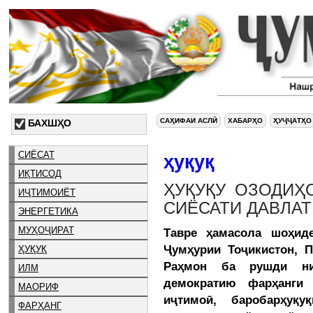
САҲИФАИ АСЛӢ
ХАБАРҲО
ҲУҶҶАТҲО
БАХШҲО
СИЁСАТ
ҳуқуқ
ИҚТИСОД
ҲУҚУҚУ ОЗОДИҲ
ИҶТИМОИЁТ
СИЁСАТИ ДАВЛАТ
ЭНЕРГЕТИКА
МУҲОҶИРАТ
Тавре ҳамасола шоҳид
Ҷумҳурии Тоҷикистон,
ҲУҚУҚ
Раҳмон ба рушди низ
ИЛМ
демократию фарҳанги 
МАОРИФ
иҷтимоӣ, баробарҳуқ
ФАРҲАНГ