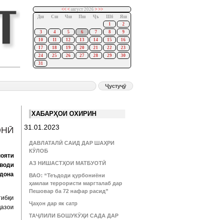
<<
<
август 2026
>
>>
Дш
Сш
Чш
Пш
Ҷъ
Шб
Яш
1
2
3
4
5
6
7
8
9
10
11
12
13
14
15
16
17
18
19
20
21
22
23
24
25
26
27
28
29
30
31
ХАБАРҲОИ ОХИРИН
31.01.2023
ОНӢ
ДАВЛАТАЛӢ САИД ДАР ШАҲРИ
КӮЛОБ
ояти
АЗ НИШАСТҲОИ МАТБУОТӢ
води
сдона
ВАО: “Теъдоди қурбониёни
ҳамлаи террористи маргталаб дар
Пешовар ба 72 нафар расид”
тибқи
Ҷаҳон дар як сатр
ҷазои
ТАҶЛИЛИ БОШУКӮҲИ САДА ДАР