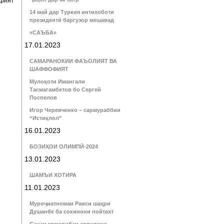
рфият
14 май дар Туркия интихоботи
президентӣ баргузор мешавад
«САЪБА»
17.01.2023
САМАРАНОКИИ ФАЪОЛИЯТ ВА
ШАФФОФИЯТ
Мулоқоти Имангали
Тасмагамбетов бо Сергей
Поспелов
Игор Черевченко – сармураббии
“Истиқлол”
16.01.2023
БОЗИҲОИ ОЛИМПӢ-2024
13.01.2023
ШАМЪИ ХОТИРА
11.01.2023
Муроҷиатномаи Раиси шаҳри
Душанбе ба сокинони пойтахт