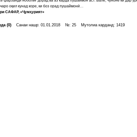
е фарзанди ноболиғ дорад ва аз карда пушаймон аст. Вале, чуноне ки дар у
 чаро оқил кунад коре, ки боз орад пушаймонӣ…
ри САФАР, «Ҷумҳурият»
да (0)
Санаи нашр: 01.01.2018 №: 25 Мутолиа карданд: 1419