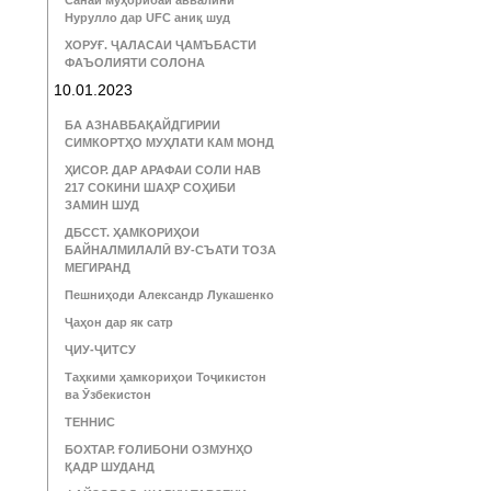
Санаи муҳорибаи аввалини
Нурулло дар UFC аниқ шуд
ХОРУҒ. ҶАЛАСАИ ҶАМЪБАСТИ
ФАЪОЛИЯТИ СОЛОНА
10.01.2023
БА АЗНАВБАҚАЙДГИРИИ
СИМКОРТҲО МУҲЛАТИ КАМ МОНД
ҲИСОР. ДАР АРАФАИ СОЛИ НАВ
217 СОКИНИ ШАҲР СОҲИБИ
ЗАМИН ШУД
ДБССТ. ҲАМКОРИҲОИ
БАЙНАЛМИЛАЛӢ ВУ-СЪАТИ ТОЗА
МЕГИРАНД
Пешниҳоди Александр Лукашенко
Ҷаҳон дар як сатр
ҶИУ-ҶИТСУ
Таҳкими ҳамкориҳои Тоҷикистон
ва Ӯзбекистон
ТЕННИС
БОХТАР. ҒОЛИБОНИ ОЗМУНҲО
ҚАДР ШУДАНД