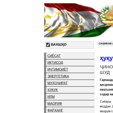
САҲИФАИ 
БАХШҲО
СИЁСАТ
ҳуқу
ИҚТИСОД
ҶИНО
ИҶТИМОИЁТ
ШУД
ЭНЕРГЕТИКА
Гарчанд
МУҲОҶИРАТ
қасдон
нашъаов
ҲУҚУҚ
содир н
ИЛМ
Сиёвуш 
МАОРИФ
моддаи 2
ФАРҲАНГ
маҳрум с