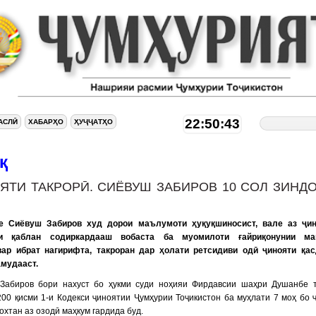
22:50:43
АСЛӢ
ХАБАРҲО
ҲУҶҶАТҲО
қ
ЯТИ ТАКРОРӢ. СИЁВУШ ЗАБИРОВ 10 СОЛ ЗИНД
е Сиёвуш Забиров худ дорои маълумоти ҳуқуқшиносист, вале аз ҷин
аи қаблан содиркардааш вобаста ба муомилоти ғайриқонунии ма
ар ибрат нагирифта, такроран дар ҳолати ретсидиви одӣ ҷинояти қа
амудааст.
Забиров бори нахуст бо ҳукми суди ноҳияи Фирдавсии шаҳри Душанбе 
00 қисми 1-и Кодекси ҷиноятии Ҷумҳурии Тоҷикистон ба муҳлати 7 моҳ бо 
охтан аз озодӣ маҳкум гардида буд.