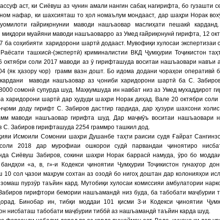
ассуф аст, ки Сиёвуш аз чунин амали нангин сабақ нагирифта, бо гузашти с
ном нафар, ки шахсияташ то ҳол номаълум мондааст, дар шаҳри Норак вох
уомилоти ғайриқонунии маводи нашъаовар маслиҳати пешакӣ карданд.
ӯ миқдори муайяни маводи нашъаоварро аз Умед ғайриқонунӣ гирифта, 12 ок
7 ба соҳибияти харидорони шартӣ додааст. Мувофиқи хулосаи экспертизаи с
 Раёсати ташхисӣ-(экспертӣ) криминалистии ВКД Ҷумҳурии Тоҷикистон та
26 октябри соли 2017 маводи аз ӯ гирифташуда воситаи нашъаовари навъи
04 (як ҳазору чор) грамм вазн дошт. Бо идома додани чораҳои оперативӣ 
 кардани маводи нашъаовар аз ҷониби харидорони шартӣ ба С. Забиро
8000 сомонӣ супурда шуд. Маҳкумшуда ин навбат низ аз Умед мухаддирот г
ба харидорони шартӣ дар ҳудуди шаҳри Норак диҳад. Вале 20 октябри соли
нҷоми доду гирифт С. Забиров дастгир гардида, дар ҳузури шахсони холис
амм маводи нашъаовар гирифта шуд. Дар маҷмӯъ воситаи нашъаовари 
 С. Забиров гирифташуда 2254 граммро ташкил дод.
ҳияи Исмоили Сомонии шаҳри Душанбе таҳти раисии судя Ғайрат Сангинз
соли 2018 дар мурофиаи ошкорои судӣ парвандаи ҷиноятиро нисба
нда Сиёвуш Забиров, сокини шаҳри Норак баррасӣ намуда, ӯро бо модда
бандҳои «а, в, г»-и Кодекси ҷиноятии Ҷумҳурии Тоҷикистон гунаҳгор дон
 10 сол ҷазои маҳрум сохтан аз озодӣ бо нигоҳ доштан дар колонияҳои ис
зомаш пурзӯр таъйин кард. Мутобиқи хулосаи комиссияи амбулатории нарк
Забиров гирифтори бемории нашъамандӣ низ буда, ба табобати маҷбурии 
дорад. Бинобар ин, тибқи моддаи 101 қисми 3-и Кодекси ҷиноятии Ҷум
он нисбаташ табобати маҷбурии тиббӣ аз нашъамандӣ таъйин карда шуд.