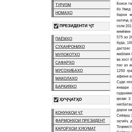
Боиси та
ТУРИЗМ
бо Умед 
НОМАҲО
барои м
натиҷа, 
ПРЕЗИДЕНТИ ҶТ
соли 201
кимёвии
575 аз 
ПАЁМҲО
буда, 10
СУХАНРОНИҲО
дастрас
маблағи 
МУЛОҚОТҲО
ва хост 
САФАРҲО
пас аз а
МУСОҲИБАҲО
1250 гр
афюни аз
МАҚОЛАҲО
Суди но
БАРҚИЯҲО
январи 
судшава
қисми 3 
ҲУҶҶАТҲО
нисбаташ
дорои ни
ҚОНУНҲОИ ҶТ
Сиёвуш 
ФАРМОНҲОИ ПРЕЗИДЕНТ
эҳтиёҷ 
Тоҷикист
ҚАРОРҲОИ ҲУКУМАТ