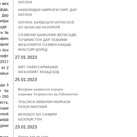
ХАТЛОН
е моҳ
ӯрда,
НАМОЯНДАИ ШИРКАТИ CNPC ДАР
ХАТЛОН
 Дар
тябри
ХАТЛОН. БАРДОШТИ ИХТИСОСӢ
удӣ -
АЗ ҶАЛАСАИ НАЗОРАТӢ
ҳти №
СОЗМОНИ ҲАМКОРИИ ИҚТИСОДӢ.
 афюн
ТОҶИКИСТОН ДАР ТАҲКИМИ
барои
ФАЪОЛИЯТИ СОЗМОН НАҚШИ
МУАССИР ДОРАД
в боз
ирифт
27.01.2023
 2017
БМТ. ПАЁМ САРМАШҚИ
 аз ӯ
ФАЪОЛИЯТ ХОҲАД БУД
навъи
25.01.2023
ода 3
Вохӯрии вазирони корҳои
т ба
хориҷии Тоҷикистон ва Ӯзбекистон
и 200
ТАЪСИСИ АВВАЛИН МАРКАЗИ
иста,
ҒИЗОИ МАКТАБӢ
лоҳии
ологӣ
МУЛОҚОТ БО САФИРИ
ҚАЗОҚИСТОН
тиббӣ
ҳурии
23.01.2023
Ҷаҳон дар як сатр