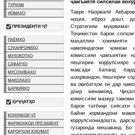
ҷамъиятӣ силсилаи вохӯр
ТУРИЗМ
Тавре Назрвалӣ Акбаров
НОМАҲО
ноҳия, иброз дошт, д
Стратегияи муқовимат
ПРЕЗИДЕНТИ ҶТ
Тоҷикистон барои солҳои
ПАЁМҲО
маҳаллии ҳокимияти
намояндагони ҷомеаи 
СУХАНРОНИҲО
комиссияи ҷамъиятии н
МУЛОҚОТҲО
пешгирии коррупсияро 
САФАРҲО
мақсади баланд бард
МУСОҲИБАҲО
шаҳрвандон, пешгирии со
МАҚОЛАҲО
ва оқибатҳои он дар ҷамо
БАРҚИЯҲО
доир менамояд. Ҷиҳат
комиссияи мазкур тамоми
ҲУҶҶАТҲО
барои татбиқи сиёсати 
байни кормандони мақо
ҚОНУНҲОИ ҶТ
коррупсионидошта, дарсҳ
ФАРМОНҲОИ ПРЕЗИДЕНТ
гузаронда мешаванд. Бо
ҚАРОРҲОИ ҲУКУМАТ
зиддикоррупсионӣ» ва н