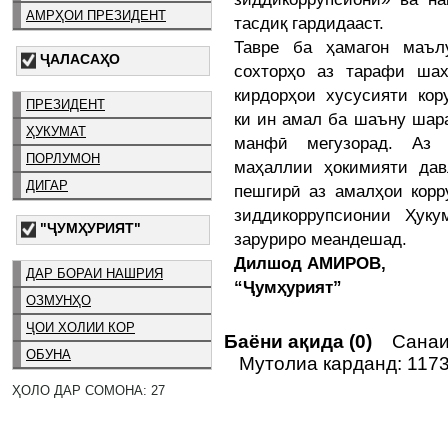
АМРҲОИ ПРЕЗИДЕНТ
тасдиқ гардидааст.
Тавре ба ҳамагон маъл
ҶАЛАСАҲО
сохторҳо аз тарафи ша
кирдорҳои хусусияти кор
ПРЕЗИДЕНТ
ки ин амал ба шаъну шар
ҲУКУМАТ
манфӣ мегузорад. Аз 
ПОРЛУМОН
маҳаллии ҳокимияти дав
ДИГАР
пешгирӣ аз амалҳои корр
зиддикоррупсионии Ҳук
"ҶУМҲУРИЯТ"
заруриро меандешад.
Дилшод АМИРОВ,
ДАР БОРАИ НАШРИЯ
“Ҷумҳурият”
ОЗМУНҲО
ҶОИ ХОЛИИ КОР
Баёни ақида (0)
Санаи 
ОБУНА
Мутолиа карданд: 117
ҲОЛО ДАР СОМОНА: 27