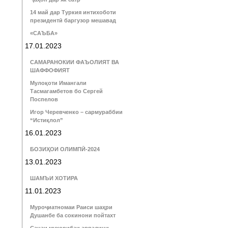
14 май дар Туркия интихоботи
президентӣ баргузор мешавад
«САЪБА»
17.01.2023
САМАРАНОКИИ ФАЪОЛИЯТ ВА
ШАФФОФИЯТ
Мулоқоти Имангали
Тасмагамбетов бо Сергей
Поспелов
Игор Черевченко – сармураббии
“Истиқлол”
16.01.2023
БОЗИҲОИ ОЛИМПӢ-2024
13.01.2023
ШАМЪИ ХОТИРА
11.01.2023
Муроҷиатномаи Раиси шаҳри
Душанбе ба сокинони пойтахт