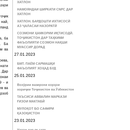
ХАТЛОН
азҳои
НАМОЯНДАИ ШИРКАТИ CNPC ДАР
ХАТЛОН
тоҷик
ХАТЛОН. БАРДОШТИ ИХТИСОСӢ
 най,
АЗ ҶАЛАСАИ НАЗОРАТӢ
аланд
СОЗМОНИ ҲАМКОРИИ ИҚТИСОДӢ.
ТОҶИКИСТОН ДАР ТАҲКИМИ
а, ба
ФАЪОЛИЯТИ СОЗМОН НАҚШИ
. Ба
МУАССИР ДОРАД
ом ва
27.01.2023
ева,
БМТ. ПАЁМ САРМАШҚИ
рнати
ФАЪОЛИЯТ ХОҲАД БУД
. Дар
25.01.2023
гонаи
9 - и
Вохӯрии вазирони корҳои
ев ва
хориҷии Тоҷикистон ва Ӯзбекистон
рзоб
ТАЪСИСИ АВВАЛИН МАРКАЗИ
ҒИЗОИ МАКТАБӢ
МУЛОҚОТ БО САФИРИ
ҚАЗОҚИСТОН
23.01.2023
Ҷаҳон дар як сатр