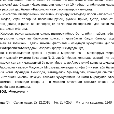
а мусиқӣ дар бахши «Навозандагони ҷавон» ва 10 нафар толибилмони марк
а рассомӣ дар бахши «Рассомони нав- рас» иштирок намуданд.
 консертии иштирокчиёни чорабинӣ аз ҳунару истеъдоди волои наврасони 
 медод. Аҳли толор ба навозиши рубоб, рубоби прима, дутор, кларнет,
ано, доира, скрипка ва кселофон, ки аз ҷониби иштирокчиён дар сатҳи б
дид, аҳсан гуфтанд.
 Ҳакимов, раиси ҳакамони озмун, иштирокчиёнро бо ғолибият табрик гуфт
аргузории озмун ва барномаи консерти ҷамъбастӣ баҳои баланд дод
чиён ва ғолибони даври ниҳоии фестивал - озмунҳои ҷумҳуриявӣ дипл
 хотиравии таъсисдодаи Вазорати фарҳанг супурда шуд.
хши «Навозандагони ҷавон» Рухшона Мирзоева ва Меҳрафрӯз Мирзо
они мактаби мусиқии бачагонаи № 3, Фирӯз Ҷӯраев, хонандаи мактаб - инте
ахсуси санъати ҷумҳуриявӣ ба номи Миратулло Атоев ғолиб дониста шуданд
ассомони наврас» Маҳинсон Мирзоева, хонандаи синфи 6 - и мактаби бача
 ба номи Муҳиддин Аминзода, Ҳамидуллои Ҷунайдулло, хонандаи синфи 
- интернати миёнаи махсуси санъати ҷумҳуриявии ба номи Миратулло Ато
акимов, хонандаи синфи 4 - и мактаби бачагонаи санъати ноҳияи Ва
ро ба даст оварданд.
ЗОӢ, «Ҷумҳурият»
да (0)
Санаи нашр: 27.12.2018 №: 257-258 Мутолиа карданд: 1148