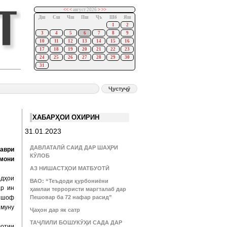
<<
<
август 2026
>
>>
Дш
Сш
Чш
Пш
Ҷъ
Шб
Яш
1
2
3
4
5
6
7
8
9
10
11
12
13
14
15
16
17
18
19
20
21
22
23
24
25
26
27
28
29
30
31
ХАБАРҲОИ ОХИРИН
31.01.2023
ДАВЛАТАЛӢ САИД ДАР ШАҲРИ
аври
КӮЛОБ
омони
АЗ НИШАСТҲОИ МАТБУОТӢ
одҳои
ВАО: “Теъдоди қурбониёни
ар ин
ҳамлаи террористи маргталаб дар
кишоф
Пешовар ба 72 нафар расид”
змуну
Ҷаҳон дар як сатр
ТАҶЛИЛИ БОШУКӮҲИ САДА ДАР
лотии