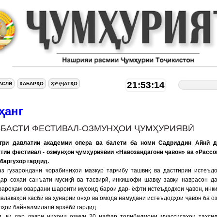
21:53:15
АСЛӢ
ХАБАРҲО
ҲУҶҶАТҲО
ҳанг
БАСТИ ФЕСТИВАЛ-ОЗМУНҲОИ ҶУМҲУРИЯВӢ
три давлатии академии опера ва балети ба номи Садриддин Айнӣ д
тии фестивал - озмунҳои ҷумҳуриявии «Навозандагони ҷавон» ва «Расс
баргузор гардид.
аз гузарондани чорабиниҳои мазкур тарғибу ташвиқ ва дастгирии истеъд
дар соҳаи санъати мусиқӣ ва тасвирӣ, инкишофи шавқу завқи наврасон д
фароҳам овардани шароити мусоид барои дар- ёфти истеъдодҳои ҷавон, ин
алакаҳои касбӣ ва ҳунарии онҳо ва омода намудани истеъдодҳои ҷавон ба о
ҳои байналмилалӣ арзёбӣ гардид.
д, ки дар даври ниҳоии озмун 20 нафар толибилмони муассисаҳои таҳси