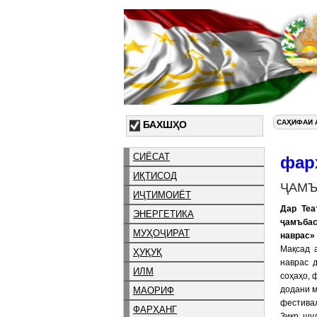
САҲИФАИ 
БАХШҲО
СИЁСАТ
фар
ИҚТИСОД
ҶАМЪ
ИҶТИМОИЁТ
Дар Теа
ЭНЕРГЕТИКА
ҷамъбас
МУҲОҶИРАТ
наврас» 
Мақсад 
ҲУҚУҚ
наврас 
ИЛМ
соҳаҳо, 
додани м
МАОРИФ
фестивал
ФАРҲАНГ
Зикр шу