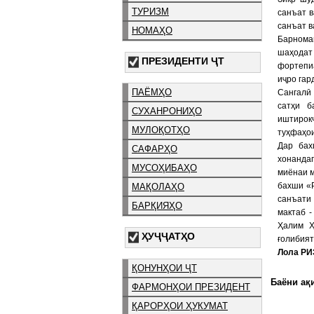
ТУРИЗМ
санъат в
санъат в
НОМАҲО
Барномаи
шаҳодат
ПРЕЗИДЕНТИ ҶТ
фортепи
иҷро гар
ПАЁМҲО
Сангалӣ
сатҳи б
СУХАНРОНИҲО
иштирок
МУЛОҚОТҲО
туҳфаҳои
Дар ба
САФАРҲО
хонандаг
МУСОҲИБАҲО
миёнаи м
бахши «Р
МАҚОЛАҲО
санъати
БАРҚИЯҲО
мактаб 
Ҳалим Ҳ
ҲУҶҶАТҲО
ғолибият
Лола РИ
ҚОНУНҲОИ ҶТ
Баёни ақи
ФАРМОНҲОИ ПРЕЗИДЕНТ
ҚАРОРҲОИ ҲУКУМАТ