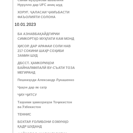
Санаи муҳорибаи аввалини
Нурулло дар UFC аниқ шуд
ХОРУҒ. ҶАЛАСАИ ҶАМЪБАСТИ
ФАЪОЛИЯТИ СОЛОНА
10.01.2023
БА АЗНАВБАҚАЙДГИРИИ
СИМКОРТҲО МУҲЛАТИ КАМ МОНД
ҲИСОР. ДАР АРАФАИ СОЛИ НАВ
217 СОКИНИ ШАҲР СОҲИБИ
ЗАМИН ШУД
ДБССТ. ҲАМКОРИҲОИ
БАЙНАЛМИЛАЛӢ ВУ-СЪАТИ ТОЗА
МЕГИРАНД
Пешниҳоди Александр Лукашенко
Ҷаҳон дар як сатр
ҶИУ-ҶИТСУ
Таҳкими ҳамкориҳои Тоҷикистон
ва Ӯзбекистон
ТЕННИС
БОХТАР. ҒОЛИБОНИ ОЗМУНҲО
ҚАДР ШУДАНД