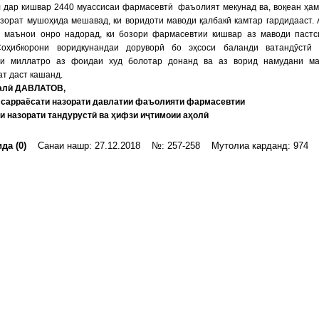
 дар кишвар 2440 муассисаи фармасевтӣ фаъолият мекунад ва, воқеан ҳам
зорат мушоҳида мешавад, ки воридоти маводи қалбакӣ камтар гардидааст.
з маънои онро надорад, ки бозори фармасевтии кишвар аз маводи паст
Соҳибкорони воридкунандаи доруворӣ бо эҳсоси баланди ватандӯстӣ 
и миллатро аз фоидаи худ болотар донанд ва аз ворид намудани ма
т даст кашанд.
алӣ ДАВЛАТОВ,
 сарраёсати назорати давлатии фаъолияти фармасевтии
и назорати тандурустӣ ва ҳифзи иҷтимоии аҳолӣ
да (0)
Санаи нашр: 27.12.2018 №: 257-258 Мутолиа карданд: 974