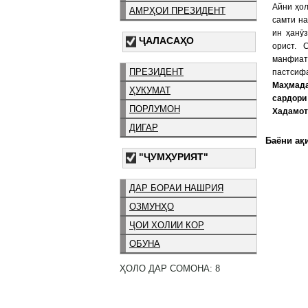
Айни ҳол
АМРҲОИ ПРЕЗИДЕНТ
самти на
ин ҳанӯ
ҶАЛАСАҲО
орист. 
манфиат
ПРЕЗИДЕНТ
пастсифа
Маҳмад
ҲУКУМАТ
сардори
ПОРЛУМОН
Хадамот
ДИГАР
Баёни ақи
"ҶУМҲУРИЯТ"
ДАР БОРАИ НАШРИЯ
ОЗМУНҲО
ҶОИ ХОЛИИ КОР
ОБУНА
ҲОЛО ДАР СОМОНА: 8