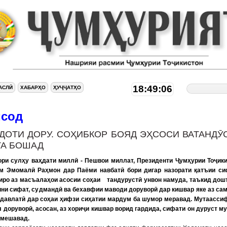
18:49:07
АСЛӢ
ХАБАРҲО
ҲУҶҶАТҲО
исод
ДОТИ ДОРУ. СОҲИБКОР БОЯД ЭҲСОСИ ВАТАНДӮ
А БОШАД
ори сулҳу ваҳдати миллӣ - Пешвои миллат, Президенти Ҷумҳурии Тоҷик
м Эмомалӣ Раҳмон дар Паёми навбатӣ бори дигар назорати қатъии си
иро аз масъалаҳои асосии соҳаи тандурустӣ унвон намуда, таъкид дош
ини сифат, судмандӣ ва бехавфии маводи доруворӣ дар кишвар яке аз са
 давлатӣ дар соҳаи ҳифзи сиҳатии мардум ба шумор меравад. Мутаасси
л доруворӣ, асосан, аз хориҷи кишвар ворид гардида, сифати он дуруст м
амешавад.