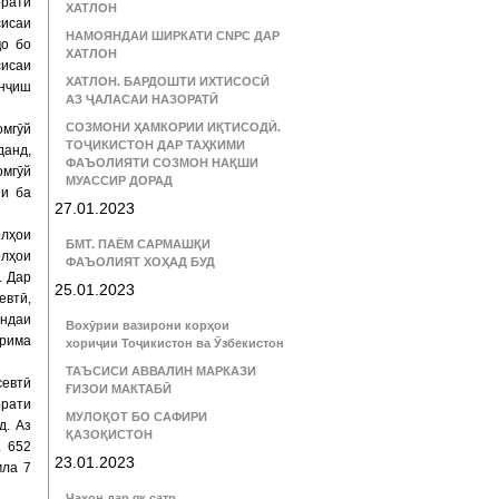
орати
ХАТЛОН
сисаи
НАМОЯНДАИ ШИРКАТИ CNPC ДАР
ҷо бо
ХАТЛОН
сисаи
ХАТЛОН. БАРДОШТИ ИХТИСОСӢ
нҷиш
АЗ ҶАЛАСАИ НАЗОРАТӢ
СОЗМОНИ ҲАМКОРИИ ИҚТИСОДӢ.
омгӯй
ТОҶИКИСТОН ДАР ТАҲКИМИ
данд,
ФАЪОЛИЯТИ СОЗМОН НАҚШИ
омгӯй
МУАССИР ДОРАД
ии ба
27.01.2023
олҳои
БМТ. ПАЁМ САРМАШҚИ
олҳои
ФАЪОЛИЯТ ХОҲАД БУД
. Дар
25.01.2023
евтӣ,
андаи
Вохӯрии вазирони корҳои
арима
хориҷии Тоҷикистон ва Ӯзбекистон
ТАЪСИСИ АВВАЛИН МАРКАЗИ
севтӣ
ҒИЗОИ МАКТАБӢ
орати
МУЛОҚОТ БО САФИРИ
д. Аз
ҚАЗОҚИСТОН
. 652
23.01.2023
мла 7
Ҷаҳон дар як сатр