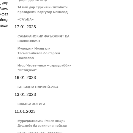
, дар
14 май дар Туркия интихоботи
 Аммо
президентӣ баргузор мешавад
сифат
«САЪБА»
бояд
води
17.01.2023
САМАРАНОКИИ ФАЪОЛИЯТ ВА
ШАФФОФИЯТ
Мулоқоти Имангали
Тасмагамбетов бо Сергей
Поспелов
Игор Черевченко – сармураббии
“Истиқлол”
16.01.2023
БОЗИҲОИ ОЛИМПӢ-2024
13.01.2023
ШАМЪИ ХОТИРА
11.01.2023
Муроҷиатномаи Раиси шаҳри
Душанбе ба сокинони пойтахт