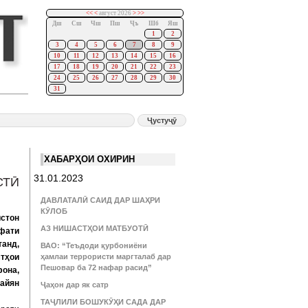
<<
<
август 2026
>
>>
Дш
Сш
Чш
Пш
Ҷъ
Шб
Яш
1
2
3
4
5
6
7
8
9
10
11
12
13
14
15
16
17
18
19
20
21
22
23
24
25
26
27
28
29
30
31
ХАБАРҲОИ ОХИРИН
31.01.2023
СТӢ
ДАВЛАТАЛӢ САИД ДАР ШАҲРИ
КӮЛОБ
истон
АЗ НИШАСТҲОИ МАТБУОТӢ
фати
танд,
ВАО: “Теъдоди қурбониёни
мтҳои
ҳамлаи террористи маргталаб дар
Пешовар ба 72 нафар расид”
фона,
уайян
Ҷаҳон дар як сатр
ТАҶЛИЛИ БОШУКӮҲИ САДА ДАР