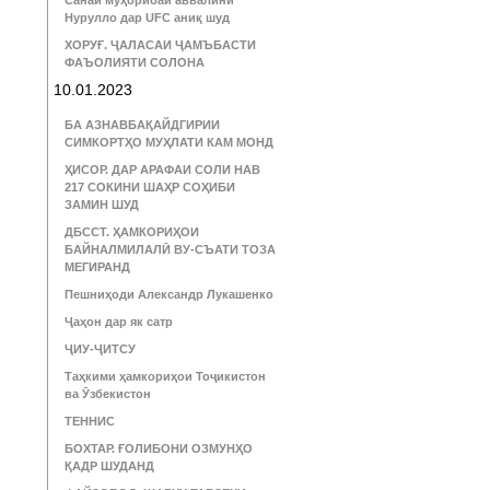
Санаи муҳорибаи аввалини
Нурулло дар UFC аниқ шуд
ХОРУҒ. ҶАЛАСАИ ҶАМЪБАСТИ
ФАЪОЛИЯТИ СОЛОНА
10.01.2023
БА АЗНАВБАҚАЙДГИРИИ
СИМКОРТҲО МУҲЛАТИ КАМ МОНД
ҲИСОР. ДАР АРАФАИ СОЛИ НАВ
217 СОКИНИ ШАҲР СОҲИБИ
ЗАМИН ШУД
ДБССТ. ҲАМКОРИҲОИ
БАЙНАЛМИЛАЛӢ ВУ-СЪАТИ ТОЗА
МЕГИРАНД
Пешниҳоди Александр Лукашенко
Ҷаҳон дар як сатр
ҶИУ-ҶИТСУ
Таҳкими ҳамкориҳои Тоҷикистон
ва Ӯзбекистон
ТЕННИС
БОХТАР. ҒОЛИБОНИ ОЗМУНҲО
ҚАДР ШУДАНД