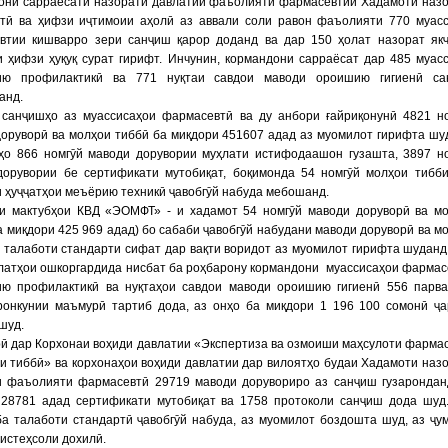
они сарраёсати назорати давлатии фаъолияти фармасевтии Хадамоти наз
стӣ ва ҳифзи иҷтимоии аҳолӣ аз аввали соли равон фаъолияти 770 муас
втии кишварро зери санҷиш қарор доданд ва дар 150 ҳолат назорат як
 ҳифзи ҳуқуқ сурат гирифт. Инчунин, кормандони сарраёсат дар 485 муас
ию профилактикӣ ва 771 нуқтаи савдои маводи ороишию гигиенӣ са
анд.
 санҷишҳо аз муассисаҳои фармасевтӣ ва ду анбори ғайриқонунӣ 4821 н
оруворӣ ва молҳои тиббӣ ба миқдори 451607 адад аз муомилот гирифта шу
нҳо 866 номгӯй маводи дорувории муҳлати истифодаашон гузашта, 3897 н
дорувории бе сертификати мутобиқат, боқимонда 54 номгӯй молҳои тибб
 ҳуҷҷатҳои меъёрию техникӣ ҷавобгӯй набуда мебошанд.
и мактубҳои КВД «ЭОМФТ» - и хадамот 54 номгӯй маводи доруворӣ ва м
а миқдори 425 969 адад) бо сабаби ҷавобгӯй набудани маводи доруворӣ ва м
 талаботи стандарти сифат дар вақти воридот аз муомилот гирифта шуданд
латҳои ошкоргардида нисбат ба роҳбарону кормандони муассисаҳои фармас
ию профилактикӣ ва нуқтаҳои савдои маводи ороишию гигиенӣ 556 парв
йронкунии маъмурӣ тартиб дода, аз онҳо ба миқдори 1 196 100 сомонӣ ҷ
шуд.
ӣ дар Корхонаи воҳиди давлатии «Экспертиза ва озмоиши маҳсулоти фарма
и тиббӣ» ва корхонаҳои воҳиди давлатии дар вилоятҳо будаи Хадамоти наз
и фаъолияти фармасевтӣ 29719 маводи дорувориро аз санҷиш гузарондан
 28781 адад сертификати мутобиқат ва 1758 протоколи санҷиш дода шуд
а талаботи стандартӣ ҷавобгӯй набуда, аз муомилот боздошта шуд, аз ҷу
истеҳсоли дохилӣ.