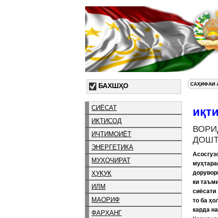
САҲИФАИ 
БАХШҲО
СИЁСАТ
иқт
ИҚТИСОД
ВОРИ
ИҶТИМОИЁТ
ДОШТ
ЭНЕРГЕТИКА
Асосгуз
МУҲОҶИРАТ
муҳтара
дорувор
ҲУҚУҚ
ки таъм
ИЛМ
сиёсати
МАОРИФ
то ба ҳо
карда н
ФАРҲАНГ