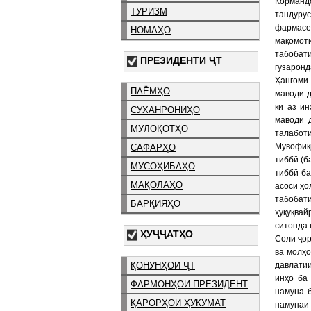
Корманд
ТУРИЗМ
тандуру
фармасе
НОМАҲО
мақомоти
табобат
ПРЕЗИДЕНТИ ҶТ
гузаронд
Ҳангоми
ПАЁМҲО
маводи д
ки аз и
СУХАНРОНИҲО
маводи 
МУЛОҚОТҲО
талаботи
Мувофиқ
САФАРҲО
тиббӣ (б
МУСОҲИБАҲО
тиббӣ ба
МАҚОЛАҲО
асоси ҳо
табобат
БАРҚИЯҲО
ҳуқуқва
ситонда 
ҲУҶҶАТҲО
Соли ҷор
ва молҳо
ҚОНУНҲОИ ҶТ
давлати
инҳо ба
ФАРМОНҲОИ ПРЕЗИДЕНТ
намуна б
ҚАРОРҲОИ ҲУКУМАТ
намунаи 