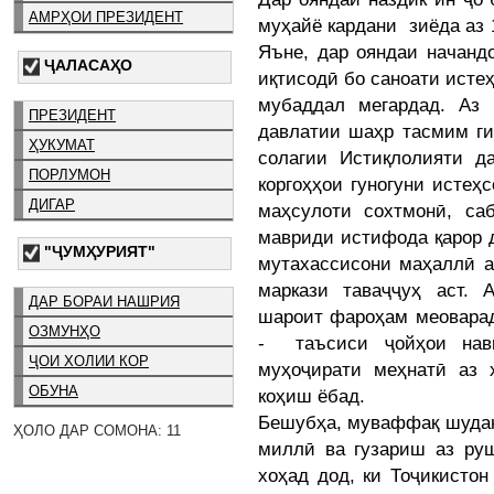
АМРҲОИ ПРЕЗИДЕНТ
муҳайё кардани зиёда аз 
Яъне, дар ояндаи начанд
ҶАЛАСАҲО
иқтисодӣ бо саноати исте
мубаддал мегардад. Аз 
ПРЕЗИДЕНТ
давлатии шаҳр тасмим ги
ҲУКУМАТ
солагии Истиқлолияти д
ПОРЛУМОН
коргоҳҳои гуногуни истеҳ
ДИГАР
маҳсулоти сохтмонӣ, са
мавриди истифода қарор 
"ҶУМҲУРИЯТ"
мутахассисони маҳаллӣ а
маркази таваҷҷуҳ аст.
ДАР БОРАИ НАШРИЯ
шароит фароҳам меоварад
ОЗМУНҲО
- таъсиси ҷойҳои нав
ҶОИ ХОЛИИ КОР
муҳоҷирати меҳнатӣ аз
ОБУНА
коҳиш ёбад.
Бешубҳа, муваффақ шудан
ҲОЛО ДАР СОМОНА: 11
миллӣ ва гузариш аз руш
хоҳад дод, ки Тоҷикистон