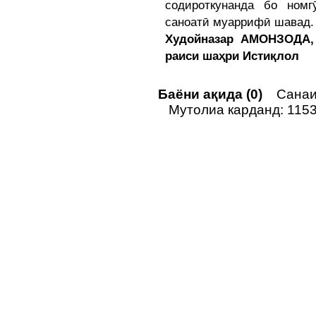
содироткунанда бо номг
саноатӣ муаррифӣ шавад.
Худойназар АМОНЗОДА
раиси шаҳри Истиқлол
Баёни ақида (0)
Санаи 
Мутолиа карданд: 115