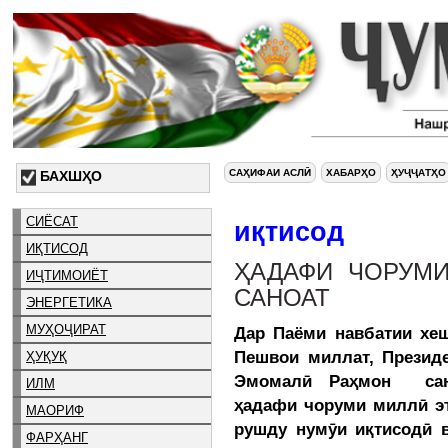
САҲИФАИ АСЛӢ
ХАБАРҲО
ҲУҶҶАТҲО
БАХШҲО
СИЁСАТ
иқтисод
ИҚТИСОД
ҲАДАФИ ЧОРУМ
ИҶТИМОИЁТ
САНОАТ
ЭНЕРГЕТИКА
МУҲОҶИРАТ
Дар Паёми навбатии хеш
Пешвои миллат, Презид
ҲУҚУҚ
Эмомалӣ Раҳмон сано
ИЛМ
ҳадафи чоруми миллӣ э
МАОРИФ
рушду нумӯи иқтисодӣ 
ФАРҲАНГ