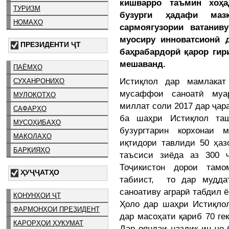
кишварро таъмин хоҳа
ТУРИЗМ
бузурги ҳадафи ма
НОМАҲО
сармоягузории ватанив
муосиру инноватсионӣ 
ПРЕЗИДЕНТИ ҶТ
баҳрабардорӣ қарор гир
мешаванд.
ПАЁМҲО
Истиқлол дар мамлакат
СУХАНРОНИҲО
мусаффои саноатӣ муа
МУЛОҚОТҲО
миллат соли 2017 дар ҷар
САФАРҲО
ба шаҳри Истиқлол та
МУСОҲИБАҲО
бузургтарин корхонаи 
МАҚОЛАҲО
иқтидори тавлиди 50 ҳаз
БАРҚИЯҲО
таъсиси зиёда аз 300 
Тоҷикистон дорои тамо
ҲУҶҶАТҲО
табиист, то дар мудда
саноативу аграрӣ табдил ё
ҚОНУНҲОИ ҶТ
Ҳоло дар шаҳри Истиқло
ФАРМОНҲОИ ПРЕЗИДЕНТ
дар масоҳати қариб 70 ге
ҚАРОРҲОИ ҲУКУМАТ
Дар ояндаи наздик ин ҷо