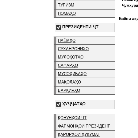
ТУРИЗМ
Ҷумҳури
НОМАҲО
Баёни ақи
ПРЕЗИДЕНТИ ҶТ
ПАЁМҲО
СУХАНРОНИҲО
МУЛОҚОТҲО
САФАРҲО
МУСОҲИБАҲО
МАҚОЛАҲО
БАРҚИЯҲО
ҲУҶҶАТҲО
ҚОНУНҲОИ ҶТ
ФАРМОНҲОИ ПРЕЗИДЕНТ
ҚАРОРҲОИ ҲУКУМАТ