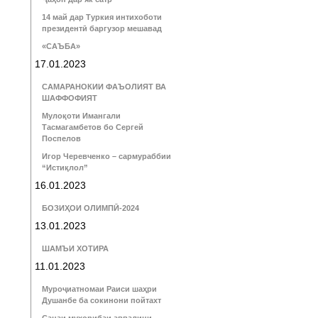
14 май дар Туркия интихоботи
президентӣ баргузор мешавад
«САЪБА»
17.01.2023
САМАРАНОКИИ ФАЪОЛИЯТ ВА
ШАФФОФИЯТ
Мулоқоти Имангали
Тасмагамбетов бо Сергей
Поспелов
Игор Черевченко – сармураббии
“Истиқлол”
16.01.2023
БОЗИҲОИ ОЛИМПӢ-2024
13.01.2023
ШАМЪИ ХОТИРА
11.01.2023
Муроҷиатномаи Раиси шаҳри
Душанбе ба сокинони пойтахт