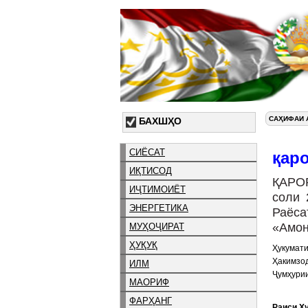
САҲИФАИ 
БАХШҲО
СИЁСАТ
қар
ИҚТИСОД
ҚАРО
ИҶТИМОИЁТ
соли 
ЭНЕРГЕТИКА
Раёса
«Амон
МУҲОҶИРАТ
ҲУҚУҚ
Ҳукумати
Ҳакимзо
ИЛМ
Ҷумҳурии
МАОРИФ
ФАРҲАНГ
Раиси Ҳ