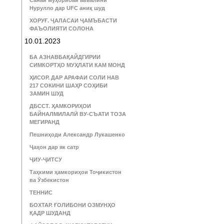
Санаи муҳорибаи аввалини
Нурулло дар UFC аниқ шуд
ХОРУҒ. ҶАЛАСАИ ҶАМЪБАСТИ
ФАЪОЛИЯТИ СОЛОНА
10.01.2023
БА АЗНАВБАҚАЙДГИРИИ
СИМКОРТҲО МУҲЛАТИ КАМ МОНД
ҲИСОР. ДАР АРАФАИ СОЛИ НАВ
217 СОКИНИ ШАҲР СОҲИБИ
ЗАМИН ШУД
ДБССТ. ҲАМКОРИҲОИ
БАЙНАЛМИЛАЛӢ ВУ-СЪАТИ ТОЗА
МЕГИРАНД
Пешниҳоди Александр Лукашенко
Ҷаҳон дар як сатр
ҶИУ-ҶИТСУ
Таҳкими ҳамкориҳои Тоҷикистон
ва Ӯзбекистон
ТЕННИС
БОХТАР. ҒОЛИБОНИ ОЗМУНҲО
ҚАДР ШУДАНД