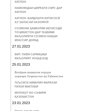
ХАТЛОН
НАМОЯНДАИ ШИРКАТИ CNPC ДАР
ХАТЛОН
ХАТЛОН. БАРДОШТИ ИХТИСОСӢ
АЗ ҶАЛАСАИ НАЗОРАТӢ
СОЗМОНИ ҲАМКОРИИ ИҚТИСОДӢ.
ТОҶИКИСТОН ДАР ТАҲКИМИ
ФАЪОЛИЯТИ СОЗМОН НАҚШИ
МУАССИР ДОРАД
27.01.2023
БМТ. ПАЁМ САРМАШҚИ
ФАЪОЛИЯТ ХОҲАД БУД
25.01.2023
Вохӯрии вазирони корҳои
хориҷии Тоҷикистон ва Ӯзбекистон
ТАЪСИСИ АВВАЛИН МАРКАЗИ
ҒИЗОИ МАКТАБӢ
МУЛОҚОТ БО САФИРИ
ҚАЗОҚИСТОН
23.01.2023
Ҷаҳон дар як сатр