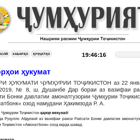
19:46:17
АСЛӢ
ХАБАРҲО
ҲУҶҶАТҲО
орҳои ҳукумат
РИ ҲУКУМАТИ ҶУМҲУРИИ ТОҶИКИСТОН аз 22 янв
2019, № 8, ш. Душанбе Дар бораи аз вазифаи ра
ти Бонки давлатии амонатгузории Ҷумҳурии Тоҷикис
атбонк» озод намудани Ҳакимзода Р. А.
 Ҷумҳурии Тоҷикистон
қарор мекунад:
да Руҳулло Абдуғанӣ аз вазифаи раиси Раёсати Бонки давлатии амонатгу
 Тоҷикистон «Амонатбонк» озод карда шавад.
укумати