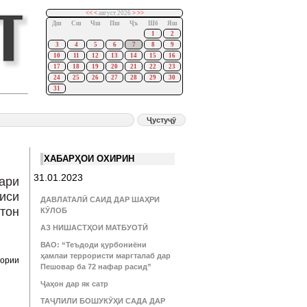
<<
<
август 2026
>
>>
Дш
Сш
Чш
Пш
Ҷъ
Шб
Яш
1
2
3
4
5
6
7
8
9
10
11
12
13
14
15
16
17
18
19
20
21
22
23
24
25
26
27
28
29
30
31
ХАБАРҲОИ ОХИРИН
31.01.2023
ари
иси
ДАВЛАТАЛӢ САИД ДАР ШАҲРИ
тон
КӮЛОБ
АЗ НИШАСТҲОИ МАТБУОТӢ
ВАО: “Теъдоди қурбониёни
ҳамлаи террористи маргталаб дар
зории
Пешовар ба 72 нафар расид”
Ҷаҳон дар як сатр
ТАҶЛИЛИ БОШУКӮҲИ САДА ДАР