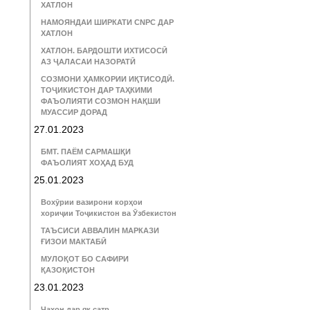
ХАТЛОН
НАМОЯНДАИ ШИРКАТИ CNPC ДАР
ХАТЛОН
ХАТЛОН. БАРДОШТИ ИХТИСОСӢ
АЗ ҶАЛАСАИ НАЗОРАТӢ
СОЗМОНИ ҲАМКОРИИ ИҚТИСОДӢ.
ТОҶИКИСТОН ДАР ТАҲКИМИ
ФАЪОЛИЯТИ СОЗМОН НАҚШИ
МУАССИР ДОРАД
27.01.2023
БМТ. ПАЁМ САРМАШҚИ
ФАЪОЛИЯТ ХОҲАД БУД
25.01.2023
Вохӯрии вазирони корҳои
хориҷии Тоҷикистон ва Ӯзбекистон
ТАЪСИСИ АВВАЛИН МАРКАЗИ
ҒИЗОИ МАКТАБӢ
МУЛОҚОТ БО САФИРИ
ҚАЗОҚИСТОН
23.01.2023
Ҷаҳон дар як сатр