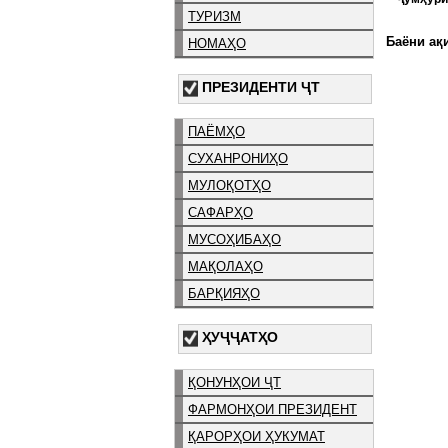
ТУРИЗМ
Баёни ақи
НОМАҲО
ПРЕЗИДЕНТИ ҶТ
ПАЁМҲО
СУХАНРОНИҲО
МУЛОҚОТҲО
САФАРҲО
МУСОҲИБАҲО
МАҚОЛАҲО
БАРҚИЯҲО
ҲУҶҶАТҲО
ҚОНУНҲОИ ҶТ
ФАРМОНҲОИ ПРЕЗИДЕНТ
ҚАРОРҲОИ ҲУКУМАТ