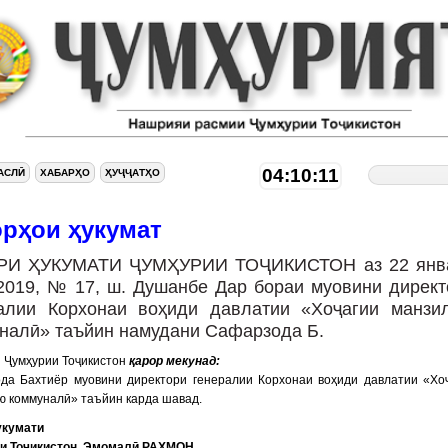
04:10:11
АСЛӢ
ХАБАРҲО
ҲУҶҶАТҲО
орҳои ҳукумат
РИ ҲУКУМАТИ ҶУМҲУРИИ ТОҶИКИСТОН аз 22 янв
2019, № 17, ш. Душанбе Дар бораи муовини директ
алии Корхонаи воҳиди давлатии «Хоҷагии манзи
налӣ» таъйин намудани Сафарзода Б.
 Ҷумҳурии Тоҷикистон
қарор мекунад:
да Бахтиёр муовини директори генералии Корхонаи воҳиди давлатии «Хо
ю коммуналӣ» таъйин карда шавад.
укумати
и Тоҷикистон Эмомалӣ РАҲМОН