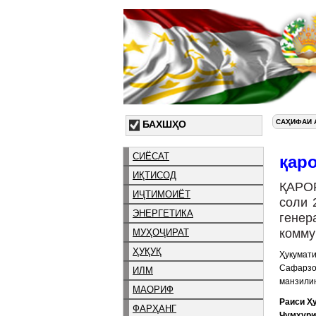
САҲИФАИ 
БАХШҲО
СИЁСАТ
қар
ИҚТИСОД
ҚАРО
ИҶТИМОИЁТ
соли 
ЭНЕРГЕТИКА
генер
комму
МУҲОҶИРАТ
ҲУҚУҚ
Ҳукумати
Сафарзо
ИЛМ
манзили
МАОРИФ
Раиси Ҳ
ФАРҲАНГ
Ҷумҳури