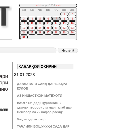
<<
<
август 2026
>
>>
Дш
Сш
Чш
Пш
Ҷъ
Шб
Яш
1
2
3
4
5
6
7
8
9
10
11
12
13
14
15
16
17
18
19
20
21
22
23
24
25
26
27
28
29
30
31
ХАБАРҲОИ ОХИРИН
31.01.2023
ари
ори
ДАВЛАТАЛӢ САИД ДАР ШАҲРИ
лию
КӮЛОБ
АЗ НИШАСТҲОИ МАТБУОТӢ
ВАО: “Теъдоди қурбониёни
ҳамлаи террористи маргталаб дар
ҷагии
Пешовар ба 72 нафар расид”
Ҷаҳон дар як сатр
ТАҶЛИЛИ БОШУКӮҲИ САДА ДАР