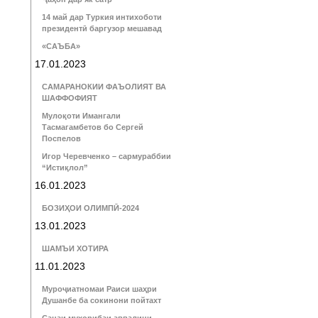
14 май дар Туркия интихоботи
президентӣ баргузор мешавад
«САЪБА»
17.01.2023
САМАРАНОКИИ ФАЪОЛИЯТ ВА
ШАФФОФИЯТ
Мулоқоти Имангали
Тасмагамбетов бо Сергей
Поспелов
Игор Черевченко – сармураббии
“Истиқлол”
16.01.2023
БОЗИҲОИ ОЛИМПӢ-2024
13.01.2023
ШАМЪИ ХОТИРА
11.01.2023
Муроҷиатномаи Раиси шаҳри
Душанбе ба сокинони пойтахт