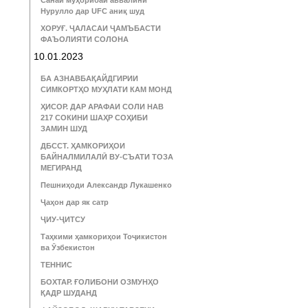
Санаи муҳорибаи аввалини
Нурулло дар UFC аниқ шуд
ХОРУҒ. ҶАЛАСАИ ҶАМЪБАСТИ
ФАЪОЛИЯТИ СОЛОНА
10.01.2023
БА АЗНАВБАҚАЙДГИРИИ
СИМКОРТҲО МУҲЛАТИ КАМ МОНД
ҲИСОР. ДАР АРАФАИ СОЛИ НАВ
217 СОКИНИ ШАҲР СОҲИБИ
ЗАМИН ШУД
ДБССТ. ҲАМКОРИҲОИ
БАЙНАЛМИЛАЛӢ ВУ-СЪАТИ ТОЗА
МЕГИРАНД
Пешниҳоди Александр Лукашенко
Ҷаҳон дар як сатр
ҶИУ-ҶИТСУ
Таҳкими ҳамкориҳои Тоҷикистон
ва Ӯзбекистон
ТЕННИС
БОХТАР. ҒОЛИБОНИ ОЗМУНҲО
ҚАДР ШУДАНД