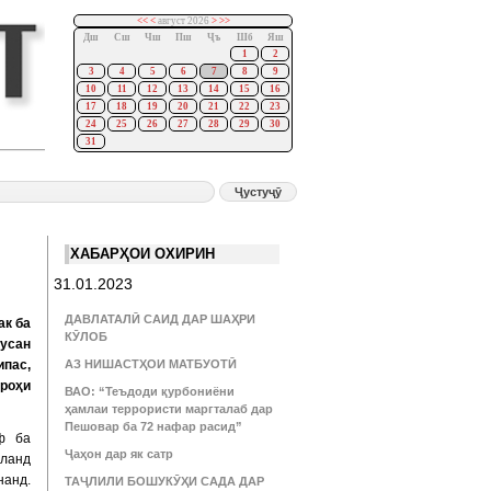
<<
<
август 2026
>
>>
Дш
Сш
Чш
Пш
Ҷъ
Шб
Яш
1
2
3
4
5
6
7
8
9
10
11
12
13
14
15
16
17
18
19
20
21
22
23
24
25
26
27
28
29
30
31
ХАБАРҲОИ ОХИРИН
31.01.2023
ДАВЛАТАЛӢ САИД ДАР ШАҲРИ
ак ба
КӮЛОБ
сусан
ипас,
АЗ НИШАСТҲОИ МАТБУОТӢ
роҳи
ВАО: “Теъдоди қурбониёни
ҳамлаи террористи маргталаб дар
Пешовар ба 72 нафар расид”
ф ба
Ҷаҳон дар як сатр
ланд
нанд.
ТАҶЛИЛИ БОШУКӮҲИ САДА ДАР