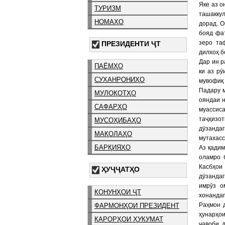
Яке аз о
ТУРИЗМ
ташаккул
НОМАҲО
дорад. 
бояд фа
зеро таф
ПРЕЗИДЕНТИ ҶТ
дилхоҳ б
Дар ин р
ПАЁМҲО
ки аз р
СУХАНРОНИҲО
мувофиқ
Падару м
МУЛОҚОТҲО
ояндаи н
САФАРҲО
муассиса
таҷҳизо
МУСОҲИБАҲО
дӯзанда
МАҚОЛАҲО
мутахас
БАРҚИЯҲО
Аз қади
оламро 
Касбҳои
ҲУҶҶАТҲО
дӯзандаг
имрӯз о
ҚОНУНҲОИ ҶТ
хонанда
Раҳмон 
ФАРМОНҲОИ ПРЕЗИДЕНТ
ҳунарҳо
ҚАРОРҲОИ ҲУКУМАТ
ҷавоби д