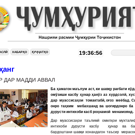
19:36:57
АСЛӢ
ХАБАРҲО
ҲУҶҶАТҲО
ҳанг
Р ДАР МАДДИ АВВАЛ
Ба ҳамагон маълум аст, ки шавқу рағбати кӯд
омӯзиши касбу ҳунар ҳанӯз аз хурдсолӣ, ху
дар муассисаҳои томактабӣ, оғоз меёбад. С
онро таҳким мебахшанд ва шогирдонро ба 
дурусти интихоби касб роҳнамоӣ менамоянд.
Дар муассисаҳои таълимӣ омилҳои мухтали
интихоби дурусти касбу ҳунар ва ба
бардоштани шавқи хонандагон таъсир мерасо