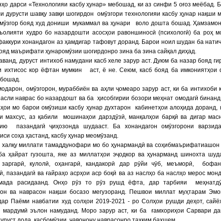
нҳо дарси «Технологияи касбу ҳунар» мебошад, ки аз синфи 5 оғоз меёбад. 
и дурусти шавқу завқи шогирдон омӯзгори технологияи касбу ҳунар нақши 
Омӯзгор бояд худ дониши мукаммал ва ҳунари воло дошта бошад. Ҳамзамон
ъолияти худро бо назардошти асосҳои равоншиносӣ (психологӣ) ба роҳ м
аккури хонандагон аз ҳамдигар тафовут доранд. Барои ноил шудан ба нати
ояд маърифати ҳунаромӯзии шогирдонро зина ба зина сайқал диҳад.
аванд, дуруст интихоб намудани касб хеле зарур аст. Дуюм ба назар бояд ги
ӯи ихтисос кор ёфтан мумкин аст, ё не. Сеюм, касб бояд ба имкониятҳои
 бошад.
одарон, омӯзгорон, мураббиён ва аҳли ҷомеаро зарур аст, ки ба интихоби 
асли наврас бо назардошт ва ба ҳисобгирии бозори меҳнат омодагӣ бинанд
ҳои мо барои омӯзиши касбу ҳунар духтарон кабинетҳои алоҳида доранд, 
ти махсус, аз қабили мошинаҳои дарздӯзӣ, манқалҳои барқӣ ва дигар мас
гию пазандагӣ ҷиҳозонда шудааст. Ба хонандагон омӯзгорони варзид
сиси соҳа ҳастанд, касбу ҳунар меомӯзанд.
м халқу миллати тамаддунофари мо бо ҳунармандӣ ва соҳибмаърифатиашон
ба ҳайрат гузошта, яке аз миллатҳои эҷодкор ва ҳунарманд шинохта шуд
 заргарӣ, кулолӣ, оҳангарӣ, кандакорӣ дар рӯйи чӯб, меъморӣ, бофан
ӣ, пазандагӣ ва ғайраҳо асрҳои аср боқӣ ва аз наслҳо ба наслҳо мерос монд
мада расидаанд. Онҳо рӯз то рӯз рушд ёфта, дар тарбияи меҳнатдӯ
гон ва наврасон нақши босазо мегузоранд. Пешвои миллат муҳтарам Эм
дар Паёми навбатии худ солҳои 2019-2021 - ро Солҳои рушди деҳот, сайё
и мардумӣ эълон намуданд. Моро зарур аст, ки ба ғамхориҳои Сарвари д
уруст дода, касбомӯзии ҷавонону наврасонро таҳким бахшем.