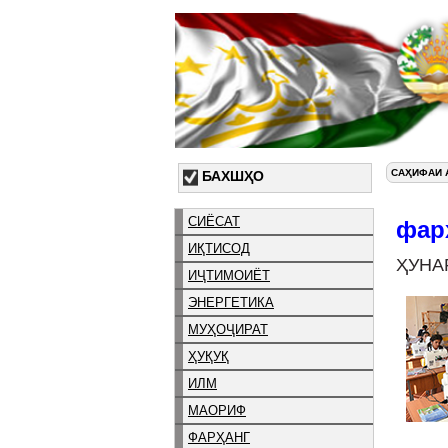
САҲИФАИ 
БАХШҲО
СИЁСАТ
фар
ИҚТИСОД
ҲУНА
ИҶТИМОИЁТ
ЭНЕРГЕТИКА
МУҲОҶИРАТ
ҲУҚУҚ
ИЛМ
МАОРИФ
ФАРҲАНГ