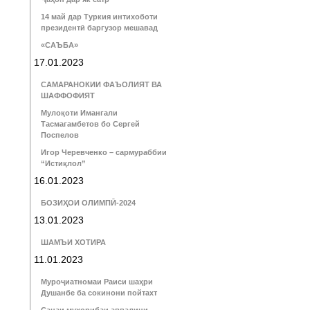
14 май дар Туркия интихоботи
президентӣ баргузор мешавад
«САЪБА»
17.01.2023
САМАРАНОКИИ ФАЪОЛИЯТ ВА
ШАФФОФИЯТ
Мулоқоти Имангали
Тасмагамбетов бо Сергей
Поспелов
Игор Черевченко – сармураббии
“Истиқлол”
16.01.2023
БОЗИҲОИ ОЛИМПӢ-2024
13.01.2023
ШАМЪИ ХОТИРА
11.01.2023
Муроҷиатномаи Раиси шаҳри
Душанбе ба сокинони пойтахт