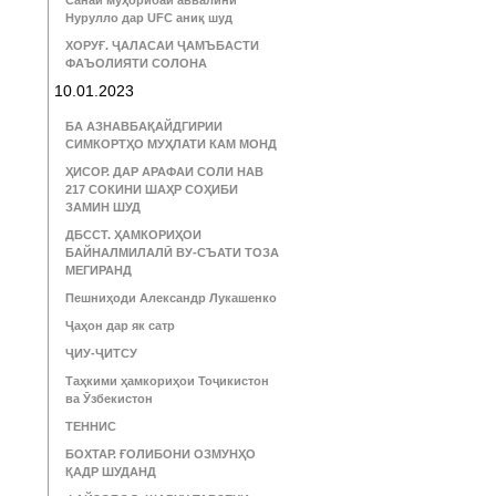
Санаи муҳорибаи аввалини
Нурулло дар UFC аниқ шуд
ХОРУҒ. ҶАЛАСАИ ҶАМЪБАСТИ
ФАЪОЛИЯТИ СОЛОНА
10.01.2023
БА АЗНАВБАҚАЙДГИРИИ
СИМКОРТҲО МУҲЛАТИ КАМ МОНД
ҲИСОР. ДАР АРАФАИ СОЛИ НАВ
217 СОКИНИ ШАҲР СОҲИБИ
ЗАМИН ШУД
ДБССТ. ҲАМКОРИҲОИ
БАЙНАЛМИЛАЛӢ ВУ-СЪАТИ ТОЗА
МЕГИРАНД
Пешниҳоди Александр Лукашенко
Ҷаҳон дар як сатр
ҶИУ-ҶИТСУ
Таҳкими ҳамкориҳои Тоҷикистон
ва Ӯзбекистон
ТЕННИС
БОХТАР. ҒОЛИБОНИ ОЗМУНҲО
ҚАДР ШУДАНД