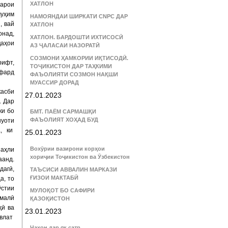
ХАТЛОН
Барои
муҳим
НАМОЯНДАИ ШИРКАТИ CNPC ДАР
, вай
ХАТЛОН
онад,
ХАТЛОН. БАРДОШТИ ИХТИСОСӢ
ҷаҳои
АЗ ҶАЛАСАИ НАЗОРАТӢ
СОЗМОНИ ҲАМКОРИИ ИҚТИСОДӢ.
рифт,
ТОҶИКИСТОН ДАР ТАҲКИМИ
 фард
ФАЪОЛИЯТИ СОЗМОН НАҚШИ
МУАССИР ДОРАД
касби
27.01.2023
. Дар
ки бо
БМТ. ПАЁМ САРМАШҚИ
ФАЪОЛИЯТ ХОҲАД БУД
нуоти
а, ки
25.01.2023
Вохӯрии вазирони корҳои
 аҳли
хориҷии Тоҷикистон ва Ӯзбекистон
аанд.
дагӣ,
ТАЪСИСИ АВВАЛИН МАРКАЗИ
ҒИЗОИ МАКТАБӢ
а, то
стии
МУЛОҚОТ БО САФИРИ
омалӣ
ҚАЗОҚИСТОН
ҳӣ ва
23.01.2023
авлат
Ҷаҳон дар як сатр