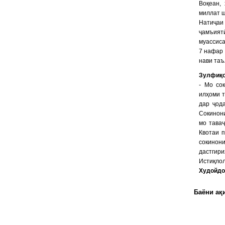
Воқеан,
миллат 
Натиҷаи
ҷамъият
муассиса
7 нафар 
нави та
Зулфиқо
- Мо со
илҳоми 
дар ҷод
Сокинони
мо таваҷ
Квотаи п
сокинон
дастгир
Истиқлол
Худойдо
Баёни ақи