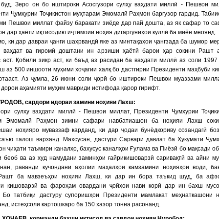
 буд. Зеро он бо иштироки Асосгузори сулҳу ваҳдати миллӣ - Пешвои ми
ти Ҷумҳурии Тоҷикистон муҳтарам Эмомалӣ Раҳмон баргузор гардид. Табиис
ми Пешвои миллат файзу баракати зиёде дар пай дошта, аз як сафар то с
н дар ҳаёти иқтисодию иҷтимоии ноҳия дигаргуниҳои куллӣ ба миён меоянд.
о, ки дар давраи ҷанги шаҳрвандӣ яке аз минтақаҳои ҷангзада ба шумор ме
 ваҳдат ва гиромӣ доштани ин арзиши ҳаётӣ барои ҳар сокини Рашт 
 аст. Қобили зикр аст, ки баъд аз расидан ба ваҳдати миллӣ аз соли 199
ш аз 500 иншооти муҳими хоҷагии халқ бо дастгирии Президенти маҳбуби к
фтааст. Аз ҷумла, 26 июни соли ҷорӣ бо иштироки Пешвои муаззами мил
дорои аҳамияти муҳим мавриди истифода қарор гирифт.
РОДОВ, сардори идораи замини ноҳияи Лахш:
узори сулҳу ваҳдати миллӣ - Пешвои миллат, Президенти Ҷумҳурии Тоҷик
м Эмомалӣ Раҳмон зимни сафари навбатиашон ба ноҳияи Лахш соки
ешаи ноҳияро муваззаф карданд, ки дар ҷодаи бунёдкориву созандагӣ бо
саъю талош варзанд. Махсусан, дастури Сарвари давлат ба Ҳукумати Ҷум
он ҷиҳати таъмири каналҳо, бахусус каналҳои Ғулама ва Пиёзӣ бо мақсади о
и беоб ва аз худ намудани заминҳои ғайрикишоварзӣ саривақтӣ ва айни м
мнан, раванди кӯчондани аҳолии маҳалҳои камзамини ноҳияҳои водӣ, б
Рашт ба мавзеъҳои ноҳияи Лахш, ки дар ин бора таъкид шуд, ба афз
ти кишоварзӣ ва фароҳам овардани ҷойҳои нави корӣ дар ин бахш мус
. Бо татбиқи дастуру супоришҳои Президенти мамлакат меҳнаткашони 
нд, истеҳсоли картошкаро ба 150 ҳазор тонна расонанд.
 ХОҶАЕВ, корманди бахши иқтисод ва савдои ноҳияи Нуробод: