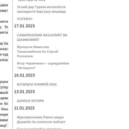
ешвои
14 май дар Туркия интихоботи
қомат
президентӣ баргузор мешавад
«САЪБА»
лияти
17.01.2023
д. То
мияти
САМАРАНОКИИ ФАЪОЛИЯТ ВА
ШАФФОФИЯТ
ар ба
Мулоқоти Имангали
аххас
Тасмагамбетов бо Сергей
и худ
Поспелов
талош
Игор Черевченко – сармураббии
“Истиқлол”
16.01.2023
рҳои
БОЗИҲОИ ОЛИМПӢ-2024
сулҳу
13.01.2023
омалӣ
оҳияи
ШАМЪИ ХОТИРА
он бо
11.01.2023
р беш
иҷаи
Муроҷиатномаи Раиси шаҳри
ҳамаи
Душанбе ба сокинони пойтахт
анд”.