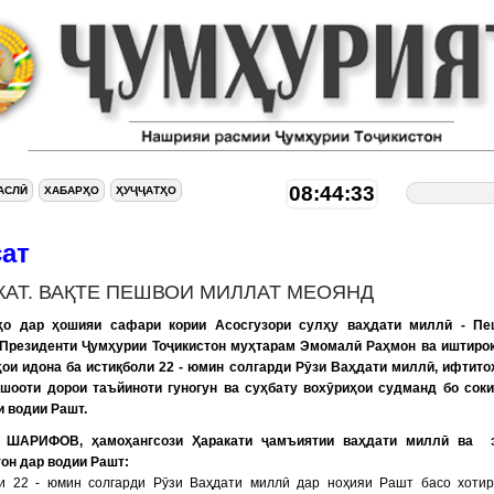
08:44:34
АСЛӢ
ХАБАРҲО
ҲУҶҶАТҲО
сат
КАТ. ВАҚТЕ ПЕШВОИ МИЛЛАТ МЕОЯНД
о дар ҳошияи сафари кории Асосгузори сулҳу ваҳдати миллӣ - Пе
 Президенти Ҷумҳурии Тоҷикистон муҳтарам Эмомалӣ Раҳмон ва иштиро
ҳои идона ба истиқболи 22 - юмин солгарди Рӯзи Ваҳдати миллӣ, ифтито
ншооти дорои таъйиноти гуногун ва суҳбату вохӯриҳои судманд бо сок
и водии Рашт.
р ШАРИФОВ, ҳамоҳангсози Ҳаракати ҷамъиятии ваҳдати миллӣ ва 
тон дар водии Рашт:
ли 22 - юмин солгарди Рӯзи Ваҳдати миллӣ дар ноҳияи Рашт басо хоти