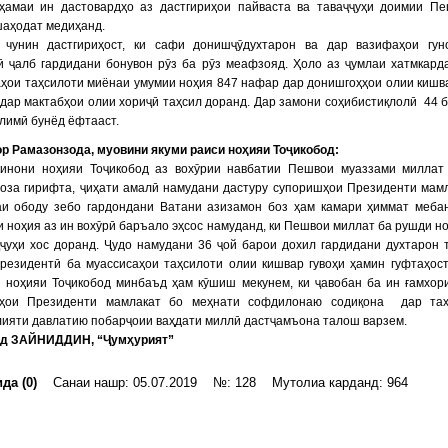
 ҳамаи ин дастовардҳо аз дастгириҳои пайваста ва таваҷҷуҳи доимии П
шаҳодат медиҳанд.
 чунин дастгириҳост, ки сафи донишҷӯдухтарон ва дар вазифаҳои гун
ӣ ҷалб гардидани бонувон рӯз ба рӯз меафзояд. Ҳоло аз ҷумлаи хатмкард
ҳои таҳсилоти миёнаи умумии ноҳия 847 нафар дар донишгоҳҳои олии кишв
дар мактабҳои олии хориҷӣ таҳсил доранд. Дар замони соҳибистиқлолӣ 44 
ълимӣ бунёд ёфтааст.
р Рамазонзода, муовини якуми раиси ноҳияи Тоҷикобод:
кинони ноҳияи Тоҷикобод аз вохӯрии навбатии Пешвои муаззами миллат
тоза гирифта, ҷиҳати амалӣ намудани дастуру супоришҳои Президенти мам
аи ободу зебо гардондани Ватани азизамон боз ҳам камари ҳиммат меба
 ноҳия аз ин вохӯрӣ баръало эҳсос намуданд, ки Пешвои миллат ба рушди н
ҷуҳи хос доранд. Ҷудо намудани 36 ҷой барои дохил гардидани духтарон 
резидентӣ ба муассисаҳои таҳсилоти олии кишвар гувоҳи ҳамин гуфтаҳост
и ноҳияи Тоҷикобод минбаъд ҳам кӯшиш мекунем, ки ҷавобан ба ин ғамхор
иҳои Президенти мамлакат бо меҳнати софдилонаю содиқона дар таҳ
ияти давлатию побарҷоии ваҳдати миллӣ дастҷамъона талош варзем.
д ЗАЙНИДДИН, “Ҷумҳурият”
да (0)
Санаи нашр: 05.07.2019 №: 128 Мутолиа карданд: 964