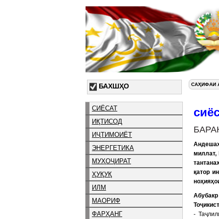
САҲИФАИ 
БАХШҲО
СИЁСАТ
сиё
ИҚТИСОД
БАРА
ИҶТИМОИЁТ
Андешаҳ
ЭНЕРГЕТИКА
миллат,
МУҲОҶИРАТ
тантана
қатор и
ҲУҚУҚ
ноҳияҳо
ИЛМ
Абубак
МАОРИФ
Тоҷикис
ФАРҲАНГ
- Таҷли