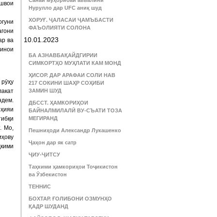
Санаи муҳорибаи аввалини
ешвои
Нурулло дар UFC аниқ шуд
ХОРУҒ. ҶАЛАСАИ ҶАМЪБАСТИ
огуни
ФАЪОЛИЯТИ СОЛОНА
агони
10.01.2023
ар ва
бинои
БА АЗНАВБАҚАЙДГИРИИ
СИМКОРТҲО МУҲЛАТИ КАМ МОНД
ҲИСОР. ДАР АРАФАИ СОЛИ НАВ
 рӯҳу
217 СОКИНИ ШАҲР СОҲИБИ
лакат
ЗАМИН ШУД
ндем.
ДБССТ. ҲАМКОРИҲОИ
оҳияи
БАЙНАЛМИЛАЛӢ ВУ-СЪАТИ ТОЗА
тибқи
МЕГИРАНД
. Мо,
Пешниҳоди Александр Лукашенко
иҳову
Ҷаҳон дар як сатр
кими
ҶИУ-ҶИТСУ
Таҳкими ҳамкориҳои Тоҷикистон
ва Ӯзбекистон
ТЕННИС
БОХТАР. ҒОЛИБОНИ ОЗМУНҲО
ҚАДР ШУДАНД