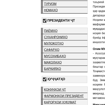
таърихӣ
ТУРИЗМ
Президен
НОМАҲО
ҳар қада
дигарашо
Ноҳияи м
ПРЕЗИДЕНТИ ҶТ
мафҳуми
муқаддас
ПАЁМҲО
ноҳия бе
СУХАНРОНИҲО
бунёд ё
иншооти 
МУЛОҚОТҲО
Олим МУ
САФАРҲО
- Асосг
МУСОҲИБАҲО
муҳтара
заҳматп
МАҚОЛАҲО
бештар 
БАРҚИЯҲО
Тоҷикист
заминҳо
ҲУҶҶАТҲО
буд. Зи
ноҳияи 
маҳсуло
ҚОНУНҲОИ ҶТ
мекунад
ФАРМОНҲОИ ПРЕЗИДЕНТ
метавона
ҚАРОРҲОИ ҲУКУМАТ
Мирсаид