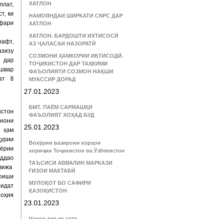
ХАТЛОН
ллат,
т, ки
НАМОЯНДАИ ШИРКАТИ CNPC ДАР
афари
ХАТЛОН
ХАТЛОН. БАРДОШТИ ИХТИСОСӢ
рафт,
АЗ ҶАЛАСАИ НАЗОРАТӢ
азизу
СОЗМОНИ ҲАМКОРИИ ИҚТИСОДӢ.
7 дар
ТОҶИКИСТОН ДАР ТАҲКИМИ
ишвар
ФАЪОЛИЯТИ СОЗМОН НАҚШИ
лат 8
МУАССИР ДОРАД
27.01.2023
БМТ. ПАЁМ САРМАШҚИ
истон
ФАЪОЛИЯТ ХОҲАД БУД
нони
25.01.2023
з ҳам
ҳурии
Вохӯрии вазирони корҳои
бёрии
хориҷии Тоҷикистон ва Ӯзбекистон
уддао
ТАЪСИСИ АВВАЛИН МАРКАЗИ
авижа
ҒИЗОИ МАКТАБӢ
оиши
МУЛОҚОТ БО САФИРИ
оидат
ҚАЗОҚИСТОН
ноҳия
23.01.2023
Ҷаҳон дар як сатр