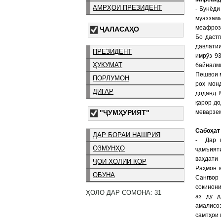
АМРҲОИ ПРЕЗИДЕНТ
- Бунёди
муаззам
меафроза
ҶАЛАСАҲО
Бо даст
давлатии
ПРЕЗИДЕНТ
имрӯз 9
ҲУКУМАТ
байналм
Пешвои м
ПОРЛУМОН
роҳ мон
ДИГАР
доданд. 
қарор до
меварзе
"ҶУМҲУРИЯТ"
Сабоҳат
ДАР БОРАИ НАШРИЯ
- Дар н
ОЗМУНҲО
ҷамъият
ваҳдати
ҶОИ ХОЛИИ КОР
Раҳмон 
ОБУНА
Сангвор
сокинони
ҲОЛО ДАР СОМОНА: 31
аз ду д
амалисо
самтҳои 