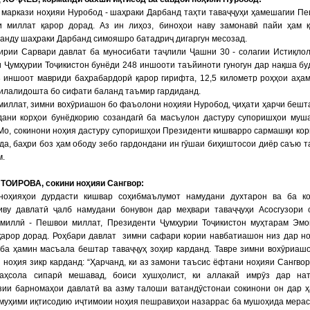
 маркази ноҳияи Нуробод - шаҳраки Дарбанд таҳти таваҷҷуҳи ҳамешагии П
и миллат қарор дорад. Аз ин лиҳоз, биноҳои наву замонавӣ пайи ҳам 
нду шаҳраки Дарбанд симояшро батадриҷ дигаргун месозад.
гирии Сарвари давлат ба муносибати таҷлили Ҷашни 30 - солагии Истиқло
 Ҷумҳурии Тоҷикистон бунёди 248 иншооти таъйиноти гуногун дар нақша бу
3 иншоот мавриди баҳрабардорӣ қарор гирифта, 12,5 километр роҳҳои аҳа
илалидошта бо сифати баланд таъмир гардиданд.
иллат, зимни вохӯриашон бо фаъолони ноҳияи Нуробод, ҷиҳати ҳарчи бешт
дани корҳои бунёдкорию созандагӣ ба масъулон дастуру супоришҳои муш
Мо, сокинони ноҳия дастуру супоришҳои Президенти кишварро сармашқи кор
да, баҳри боз ҳам ободу зебо гардондани ин гӯшаи биҳиштосои диёр саъю 
м.
 ТОИРОВА, сокини ноҳияи Сангвор:
оҳияҳои дурдасти кишвар соҳибмаълумот намудани духтарон ва ба ко
иву давлатӣ ҷалб намудани бонувон дар меҳвари таваҷҷуҳи Асосгузори 
 миллӣ - Пешвои миллат, Президенти Ҷумҳурии Тоҷикистон муҳтарам Эм
қарор дорад. Роҳбари давлат зимни сафари кории навбатиашон низ дар н
 ба ҳамин масъала бештар таваҷҷуҳ зоҳир карданд. Тавре зимни вохӯриаш
 ноҳия зикр карданд: “Ҳарчанд, ки аз замони таъсис ёфтани ноҳияи Сангво
аҳсола сипарӣ мешавад, боиси хушҳолист, ки аллакай имрӯз дар нат
зии барномаҳои давлатӣ ва азму талоши ватандӯстонаи сокинони он дар 
муҳими иқтисодию иҷтимоии ноҳия пешравиҳои назаррас ба мушоҳида мерас