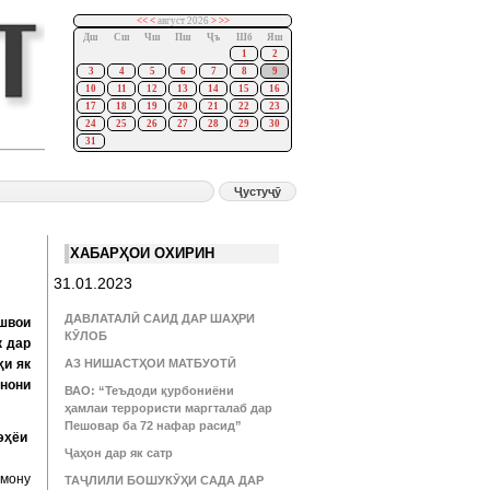
<<
<
август 2026
>
>>
Дш
Сш
Чш
Пш
Ҷъ
Шб
Яш
1
2
3
4
5
6
7
8
9
10
11
12
13
14
15
16
17
18
19
20
21
22
23
24
25
26
27
28
29
30
31
ХАБАРҲОИ ОХИРИН
31.01.2023
ДАВЛАТАЛӢ САИД ДАР ШАҲРИ
швои
КӮЛОБ
к дар
ҳи як
АЗ НИШАСТҲОИ МАТБУОТӢ
инони
ВАО: “Теъдоди қурбониёни
ҳамлаи террористи маргталаб дар
Пешовар ба 72 нафар расид”
эҳёи
Ҷаҳон дар як сатр
рмону
ТАҶЛИЛИ БОШУКӮҲИ САДА ДАР