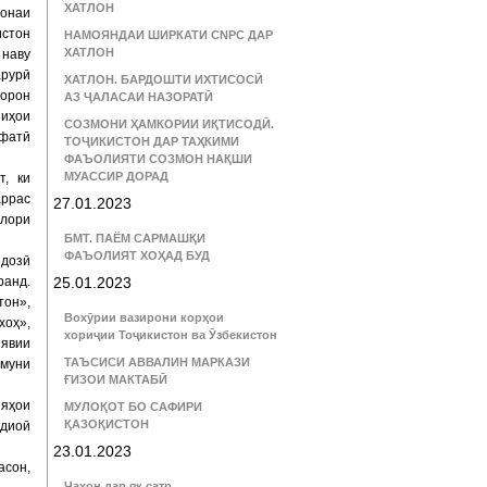
ХАТЛОН
ронаи
истон
НАМОЯНДАИ ШИРКАТИ CNPC ДАР
ХАТЛОН
 наву
арурӣ
ХАТЛОН. БАРДОШТИ ИХТИСОСӢ
дорон
АЗ ҶАЛАСАИ НАЗОРАТӢ
ниҳои
СОЗМОНИ ҲАМКОРИИ ИҚТИСОДӢ.
ифатӣ
ТОҶИКИСТОН ДАР ТАҲКИМИ
ФАЪОЛИЯТИ СОЗМОН НАҚШИ
МУАССИР ДОРАД
, ки
аррас
27.01.2023
олори
БМТ. ПАЁМ САРМАШҚИ
ФАЪОЛИЯТ ХОҲАД БУД
ндозӣ
ранд.
25.01.2023
тон»,
Вохӯрии вазирони корҳои
хоҳ»,
хориҷии Тоҷикистон ва Ӯзбекистон
иявии
ТАЪСИСИ АВВАЛИН МАРКАЗИ
змуни
ҒИЗОИ МАКТАБӢ
ияҳои
МУЛОҚОТ БО САФИРИ
ҚАЗОҚИСТОН
адиоӣ
23.01.2023
асон,
Ҷаҳон дар як сатр