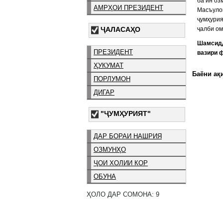
ба ин оз
АМРҲОИ ПРЕЗИДЕНТ
Масъулон
ҷумҳури
ҶАЛАСАҲО
ҷалби ом
Шамсид
ПРЕЗИДЕНТ
вазири 
ҲУКУМАТ
Баёни ақи
ПОРЛУМОН
ДИГАР
"ҶУМҲУРИЯТ"
ДАР БОРАИ НАШРИЯ
ОЗМУНҲО
ҶОИ ХОЛИИ КОР
ОБУНА
ҲОЛО ДАР СОМОНА: 9