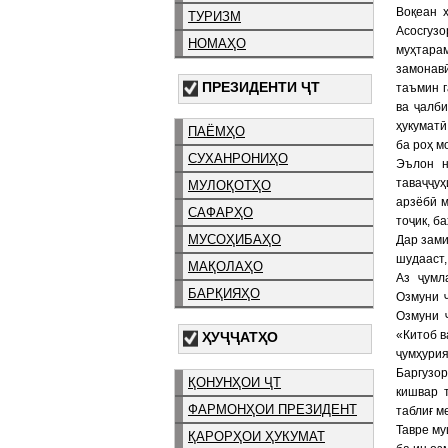
Воқеан 
ТУРИЗМ
Асосгуз
НОМАҲО
муҳтарам
замонав
ПРЕЗИДЕНТИ ҶТ
таъмин г
ва ҷалб
ҳукумат
ПАЁМҲО
ба роҳ м
СУХАНРОНИҲО
Эълон н
таваҷҷу
МУЛОҚОТҲО
арзёбӣ м
САФАРҲО
тоҷик, б
МУСОҲИБАҲО
Дар зами
шудааст,
МАҚОЛАҲО
Аз ҷумл
БАРҚИЯҲО
Озмуни 
Озмуни 
«Китоб в
ҲУҶҶАТҲО
ҷумҳурия
Баргузо
ҚОНУНҲОИ ҶТ
кишвар 
ФАРМОНҲОИ ПРЕЗИДЕНТ
таблиғ м
Тавре му
ҚАРОРҲОИ ҲУКУМАТ