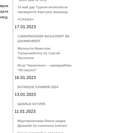
змуни
14 май дар Туркия интихоботи
иҳати
президентӣ баргузор мешавад
оянд.
«САЪБА»
17.01.2023
САМАРАНОКИИ ФАЪОЛИЯТ ВА
ШАФФОФИЯТ
Мулоқоти Имангали
Тасмагамбетов бо Сергей
Поспелов
Игор Черевченко – сармураббии
“Истиқлол”
16.01.2023
БОЗИҲОИ ОЛИМПӢ-2024
13.01.2023
ШАМЪИ ХОТИРА
11.01.2023
Муроҷиатномаи Раиси шаҳри
Душанбе ба сокинони пойтахт