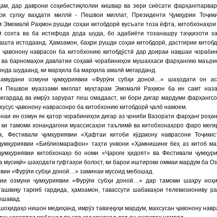
ҳам, дар даврони соҳибистиқлолии кишвар ва зери сиёсати фарҳангпарва
ори сулҳу ваҳдати миллӣ - Пешвои миллат, Президенти Ҷумҳурии Тоҷик
 Эмомалӣ Раҳмон рушди соҳаи китобдорӣ вусъати тоза ёфта, китобхонаҳои
ӣ сохта ва ба истифода дода шуда, бо адабиёти тозанашру таҷҳизоти з
ашта истодаанд. Ҳамзамон, баҳри рушди соҳаи китобдорӣ, дастгирии китоб
и ҷавонону наврасон ба китобхонию китобдӯстӣ дар доираи нақшаи чораби
ӣ ва барномаҳои давлатии соҳавӣ чорабиниҳои мушаххаси фарҳангию маър
онда шудаанд, ки марҳила ба марҳила амалӣ мегарданд.
амудани озмуни ҷумҳуриявии «Фурӯғи субҳи доноӣ…» шаҳодати он аст
ҳи Пешвои муаззами миллат муҳтарам Эмомалӣ Раҳмон ба ин самт наз
егардад ва имрӯз зарурат пеш омадааст, ки бори дигар мардуми фарҳангс
ахусус ҷавонону наврасонро ба китобхонию китобдорӣ ҷалб намоем.
наи ин озмун як қатор чорабиниҳои дигар аз ҷониби Вазорати фарҳанг роҳа
 ки тамоми хонандагони муассисаҳои таълимӣ ва китобхонаҳоро фаро меги
а, Фестивали ҷумҳуриявии «Ҳафтаи китоби кӯдакону наврасони Тоҷикис
ҷумҳуриявии «Библиомарафон» таҳти унвони «Ҳамнишине беҳ аз китоб ма
ҷумҳуриявии китобхонаҳо бо номи «Ҷароғи ҳидоят» ва Фестивали ҷумҳур
а мусиқӣ» шаҳодати гуфтаҳои болост, ки барои иштироки оммаи мардум ба О
вии «Фурӯғи субҳи доноӣ…» заминаи мусоид мебошад.
рии озмуни ҷумҳуриявии «Фурӯғи субҳи доноӣ…» дар тамоми шаҳру ноҳ
ташвиқу тарғиб гардида, ҳамзамон, тавассути шабакаҳои телевизиониву р
ешавад.
шоҳидаҳо нишон медиҳанд, имрӯз таваҷҷуҳи мардум, махсусан ҷавонону навр