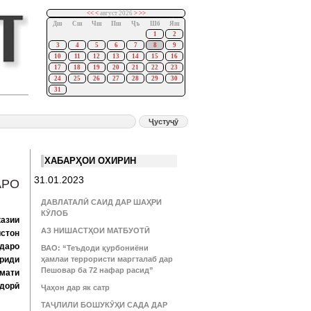
<<
<
август 2026
>
>>
Дш
Сш
Чш
Пш
Ҷъ
Шб
Яш
1
2
3
4
5
6
7
8
9
10
11
12
13
14
15
16
17
18
19
20
21
22
23
24
25
26
27
28
29
30
31
ХАБАРҲОИ ОХИРИН
31.01.2023
АРО
ДАВЛАТАЛӢ САИД ДАР ШАҲРИ
КӮЛОБ
азии
АЗ НИШАСТҲОИ МАТБУОТӢ
стон
ндаро
ВАО: “Теъдоди қурбониёни
вриди
ҳамлаи террористи маргталаб дар
Пешовар ба 72 нафар расид”
умати
дорӣ
Ҷаҳон дар як сатр
ТАҶЛИЛИ БОШУКӮҲИ САДА ДАР