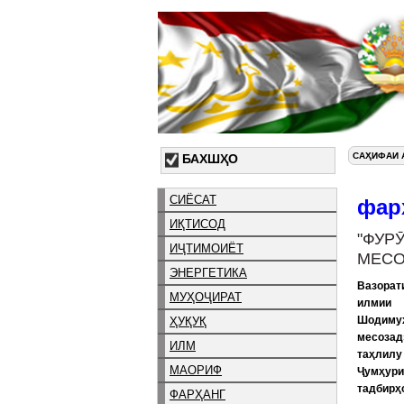
САҲИФАИ 
БАХШҲО
СИЁСАТ
фар
ИҚТИСОД
"ФУ
ИҶТИМОИЁТ
МЕСО
ЭНЕРГЕТИКА
Вазорат
МУҲОҶИРАТ
илмии 
Шодимуҳ
ҲУҚУҚ
месозад
ИЛМ
таҳлилу
МАОРИФ
Ҷумҳури
тадбирҳ
ФАРҲАНГ