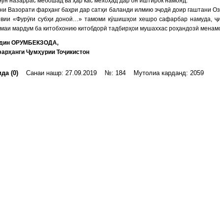
мун назаррас мебошад ва ҳар кас мехоҳад дар он иштирок намояд.
и Вазорати фарҳанг баҳри дар сатҳи баланди илмию эҷодӣ доир гаштани О
явии «Фурӯғи субҳи доноӣ…» тамоми кӯшишҳои хешро сафарбар намуда, ҷ
маи мардум ба китобхонию китобдорӣ тадбирҳои мушаххас роҳандозӣ менам
дин ОРУМБЕКЗОДА,
фарҳанги Ҷумҳурии Тоҷикистон
да (0)
Санаи нашр: 27.09.2019 №: 184 Мутолиа карданд: 2059