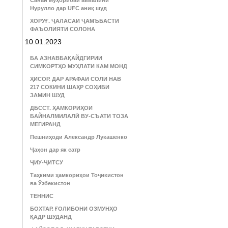
Санаи муҳорибаи аввалини
Нурулло дар UFC аниқ шуд
ХОРУҒ. ҶАЛАСАИ ҶАМЪБАСТИ
ФАЪОЛИЯТИ СОЛОНА
10.01.2023
БА АЗНАВБАҚАЙДГИРИИ
СИМКОРТҲО МУҲЛАТИ КАМ МОНД
ҲИСОР. ДАР АРАФАИ СОЛИ НАВ
217 СОКИНИ ШАҲР СОҲИБИ
ЗАМИН ШУД
ДБССТ. ҲАМКОРИҲОИ
БАЙНАЛМИЛАЛӢ ВУ-СЪАТИ ТОЗА
МЕГИРАНД
Пешниҳоди Александр Лукашенко
Ҷаҳон дар як сатр
ҶИУ-ҶИТСУ
Таҳкими ҳамкориҳои Тоҷикистон
ва Ӯзбекистон
ТЕННИС
БОХТАР. ҒОЛИБОНИ ОЗМУНҲО
ҚАДР ШУДАНД