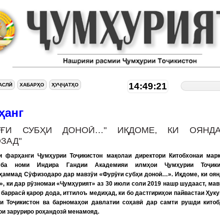
14:49:22
АСЛӢ
ХАБАРҲО
ҲУҶҶАТҲО
ҳанг
РӮҒИ СУБҲИ ДОНОӢ…" ИҚДОМЕ, КИ ОЯНД
ЗАД"
и фарҳанги Ҷумҳурии Тоҷикистон мақолаи директори Китобхонаи марк
ба номи Индира Гандии Академияи илмҳои Ҷумҳурии Тоҷики
аммад Сӯфизодаро дар мавзӯи «Фурӯғи субҳи доноӣ…». Иқдоме, ки оя
», ки дар рӯзномаи «Ҷумҳурият» аз 30 июли соли 2019 нашр шудааст, ма
 баррасӣ қарор дода, иттилоъ медиҳад, ки бо дастгириҳои пайвастаи Ҳук
и Тоҷикистон ва барномаҳои давлатии соҳавӣ дар самти рушди китоб
ои заруриро роҳандозӣ менамояд.