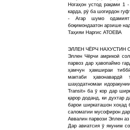
Ногаҳон устод рақами 1 -
карда, рӯ ба шогирдон гуф
- Агар шумо одамият
боқимондаатон арзише на
Таҳияи Наргис АТОЕВА
ЭЛЛЕН ЧЁРЧ НАХУСТИН 
Эллен Чёрчи амрикоӣ сол
парвоз дар ҳавопаймо гар
ҳамчун ҳамшираи тибб
мактаби ҳавонавардӣ 
шаҳодатномаи идоракунии
Transit» ба ӯ кор дар ши
қарор доданд, ки духтар д
барои ширкаташон хоҳад б
саломатии мусофирон дар
Аввалин парвози Эллен аз
Дар авиатсия ӯ якуним с