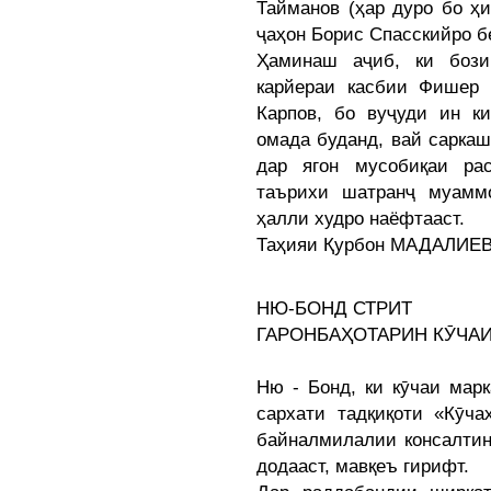
Тайманов (ҳар дуро бо ҳи
ҷаҳон Борис Спасскийро б
Ҳаминаш аҷиб, ки боз
карйераи касбии Фишер 
Карпов, бо вуҷуди ин к
омада буданд, вай саркаш
дар ягон мусобиқаи ра
таърихи шатранҷ муамм
ҳалли худро наёфтааст.
Таҳияи Қурбон МАДАЛИЕ
НЮ-БОНД СТРИТ
ГАРОНБАҲОТАРИН КӮЧАИ
Ню - Бонд, ки кӯчаи мар
сархати тадқиқоти «Кӯча
байналмилалии консалтин
додааст, мавқеъ гирифт.