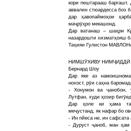
кори пештарааш баргашт. 
аввалин стюардесса боз б
дар ҳавопаймоҳои ҳарб
маҷрӯҳро мекашонд.
Дар ватанаш – шаҳри К
назардошти хизматҳояш б
Таҳияи Гулистон МАВЛО
НИМШӮХИВУ НИМҶИДДӢ
Бернард Шоу
Дар яке аз намоишнома
нохост, рӯи саҳна баромад
- Хонумон ва ҷанобон, 
Лутфан, худи ҳозир бигӯед
Дар ҳоле ки ҳама там
меҷустанд, як нафар бо ов
- Ин пйеса не, ин сафсата
- Дуруст ҷаноб, ман ҳам