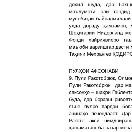
дохил шуда, дар бахш
маълумоти олӣ гардид
мусобиқаи байналмилалӣ 
уҳда дораду ҳамзамон,
Шоҳигарии Нидерланд меб
Фонди хайриявиеро таъ
маъюби варзишгар дасти 
Таҳияи Меҳрангез ҚОДИР
ПУЛҲОИ АФСОНАВӢ
9. Пули Ракотсбрюк, Олмо
Пули Ракотсбрюк дар ма
саксонҳо – шаҳри Габлентс
буда, дар борааш ривоят
яъне пулро пардаи бов
аҷинаҳо печондааст. Д
Ракотс акси нимдоира
ҳашаматаш ба назар мерас