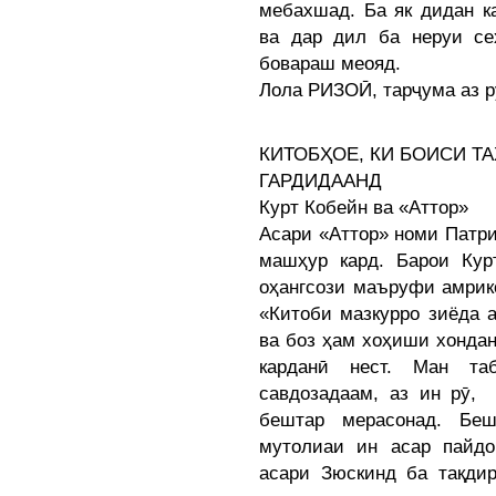
мебахшад. Ба як дидан к
ва дар дил ба неруи се
бовараш меояд.
Лола РИЗОӢ, тарҷума аз 
КИТОБҲОЕ, КИ БОИСИ Т
ГАРДИДААНД
Курт Кобейн ва «Аттор»
Асари «Аттор» номи Патр
машҳур кард. Барои Кур
оҳангсози маъруфи амрик
«Китоби мазкурро зиёда 
ва боз ҳам хоҳиши хондан
карданӣ нест. Ман та
савдозадаам, аз ин рӯ,
бештар мерасонад. Бе
мутолиаи ин асар пайд
асари Зюскинд ба тақди