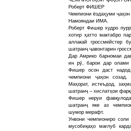
Роберт ФИШЕР
Чемпиони ёздаҳуми ҷаҳон (
Намояндаи ИМА.
Роберт Фишер худро пурр
хотир ҳатто мактабро па
аллакай гроссмейстер б
шатранҷ ҷавонтарин гросс
Дар Амрико барномаи да
ин рӯ, барои дар олами
Фишер осон даст надод
чемпиони ҷаҳон созад,
Маҳорат, истеъдод, заҳм
шатранҷ – хислатҳои фарқ
Фишер неруи фавқулод
шатранҷ яке аз чемпио
шумор мерафт.
Унвони чемпиониро соли 
мусобиқаҳо мағлуб кард