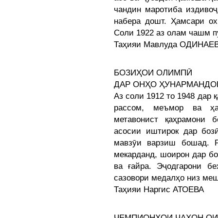
чандин маротиба издивоҷ
набера дошт. Ҳамсари ох
Соли 1922 аз олам чашм 
Таҳияи Мавлуда ОДИНАЕ
БОЗИҲОИ ОЛИМПӢ
ДАР ОНҲО ҲУНАРМАНДО
Аз соли 1912 то 1948 дар 
рассом, меъмор ва ҳа
метавонист қаҳрамони 
асосии иштирок дар боз
мавзӯи варзиш бошад. Р
мекарданд, шоирон дар б
ва ғайра. Эҷодгарони бе
сазовори медалҳо низ ме
Таҳияи Наргис АТОЕВА
ЧЕМПИОНҲОИ ҶАҲОН ОИ