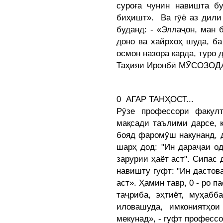
суроға чунин навишта 
биҳишт». Ва гӯё аз дил
буданд: - «Эллаҷон, ман б
доно ва хайрхоҳ шуда, ба
осмон назора карда, туро
Таҳияи Иронбӣ МӮСОЗОД
0 АГАР ТАНҲОСТ...
Рӯзе профессори факул
мақсади таълими дарсе, 
бояд фаромӯш накунанд, д
шарҳ дод: "Ин дараҷаи о
зарурии ҳаёт аст". Сипас 
навишту гуфт: "Ин дастов
аст». Ҳамин тавр, 0 - ро 
таҷриба, эҳтиёт, муҳабб
иловашуда, имкониятҳои
мекунад», - гуфт професс