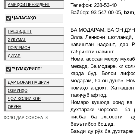
Телефон: 238-53-40
АМРҲОИ ПРЕЗИДЕНТ
Вайбер: 93-547-00-05,
bzm
ҶАЛАСАҲО
БА МОДАРАМ, БА ОН ДУ
ПРЕЗИДЕНТ
Элла Леннони шотландӣ,
ҲУКУМАТ
навиштан надошт, дар 
ПОРЛУМОН
табрикотӣ навишт.
ДИГАР
Нома, асосан меҳру муҳаб
мекард. Ба модаре, ки со
"ҶУМҲУРИЯТ"
карда буд. Болои лиф
модарам, ба он дунё». Но
ДАР БОРАИ НАШРИЯ
номаҳо андохт. Хаткаш
ОЗМУНҲО
тааҷҷуб афтод.
ҶОИ ХОЛИИ КОР
Номаро кушода хонд ва
ОБУНА
духтараки чорсола ба р
нисбат ба эҳсосоти д
ҲОЛО ДАР СОМОНА: 8
беэътибор бошад.
Баъди ду рӯз ба духтара