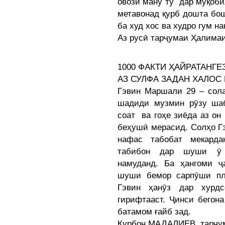
овози ману ту дар муқоби
метавонад қурб дошта бош
ба худ хос ва худро гум на
Аз русӣ тарҷумаи Ҳалим
1000 ФАКТИ ҲАЙРАТАНГЕ
АЗ СУЛФА ЗАДАН ХАЛОС
Гэвин Маршали 29 – сола
шадиди музмин рӯзу ша
соат ва гоҳе зиёда аз он
беҳушӣ мерасид. Солҳо Гэ
нафас табобат мекарда
табибон дар шуши ӯ 
намуданд. Ба ҳангоми ҷ
шуши бемор сарпӯши пла
Гэвин ҳанӯз дар хурд
гирифтааст. Ҷинси бегон
батамом ғайб зад.
Қурбон МАДАЛИЕВ, тарҷум