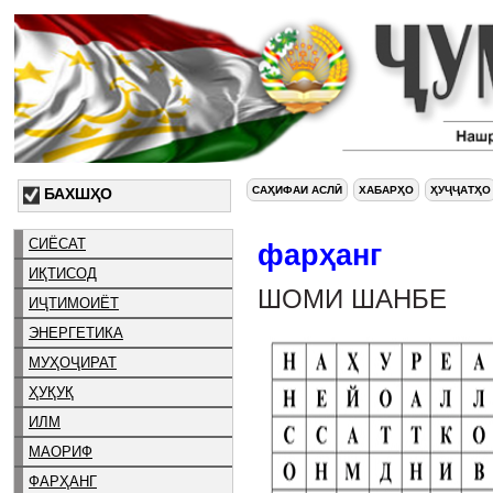
САҲИФАИ АСЛӢ
ХАБАРҲО
ҲУҶҶАТҲО
БАХШҲО
СИЁСАТ
фарҳанг
ИҚТИСОД
ШОМИ ШАНБЕ
ИҶТИМОИЁТ
ЭНЕРГЕТИКА
МУҲОҶИРАТ
ҲУҚУҚ
ИЛМ
МАОРИФ
ФАРҲАНГ