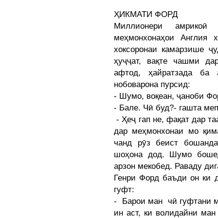
ҲИКМАТИ ФОРД
Миллионери амрико
меҳмонхонаҳои Англия 
хоксоронаи камарзише ҷ
ҳуҷҷат, вақте чашми д
афтод, ҳайратзада ба
нобоварона пурсид:
- Шумо, воқеан, ҷаноби Фо
- Бале. Чӣ буд?- гашта ме
- Ҳеҷ гап не, фақат дар т
дар меҳмонхонаи мо қима
чанд рӯз беист бошанд
шоҳона дод. Шумо бошед
арзон мекобед. Раваду ди
Генри Форд баъди он ки д
гуфт:
- Барои ман чӣ гуфтани м
ин аст, ки волидайни ман