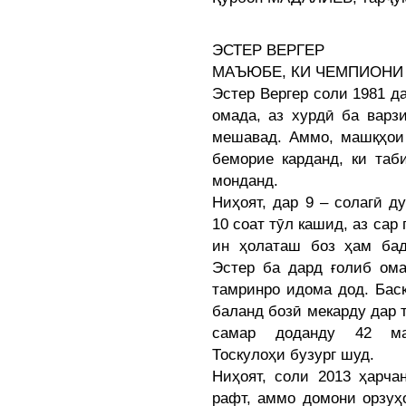
ЭСТЕР ВЕРГЕР
МАЪЮБЕ, КИ ЧЕМПИОНИ
Эстер Вергер соли 1981 д
омада, аз хурдӣ ба варз
мешавад. Аммо, машқҳои
беморие карданд, ки таб
монданд.
Ниҳоят, дар 9 – солагӣ д
10 соат тӯл кашид, аз сар
ин ҳолаташ боз ҳам бад
Эстер ба дард ғолиб ом
тамринро идома дод. Бас
баланд бозӣ мекарду дар 
самар доданду 42 ма
Тоскулоҳи бузург шуд.
Ниҳоят, соли 2013 ҳарча
рафт, аммо домони орзуҳ