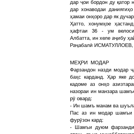
дар ҷои бордон ду қатор н
дар хонаводаи даниягиҳо
ҳамаи онҳоро дар як дучар
Ҳатто, хонумҳое ҳастан
ҳафтаи 36 - ум велоси
Албатта, ин хеле аҷибу ҳай
Раҷабалӣ ИСМАТУЛЛОЕВ, 
МЕҲРИ МОДАР
Фарзандон назди модар ҷ
баҳс карданд. Ҳар яке д
кадоме аз онҳо азизтар
назораи ин манзара шамъ
рӯ овард:
- Ин шамъ манам ва шуъл
Пас аз ин модар шамъи
фурӯзон кард:
- Шамъи дуюм фарзанди 