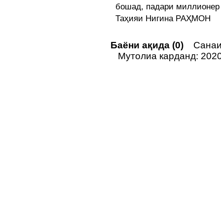
бошад, падари миллионер
Таҳияи Нигина РАҲМОН
Баёни ақида (0)
Санаи 
Мутолиа карданд: 202