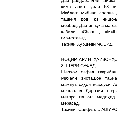
Дар раддабандии ширка
қиматтарин кӯчаи 68 к
Маблағи миёнаи солона 
ташкил дод, ки нишон
меёбад. Дар ин кӯча мағо
қабили «Chanel», «Mulb
гирифтаанд.
Таҳияи Хуршеди ҶОВИД
НОДИРТАРИН ҲАЙВОНҲ
3. ШЕРИ САФЕД
Шерҳои сафед тақрибан
Маҳали зисташон таби
мамнӯъгоҳҳои махсуси А
мешаванд. Дарозии шери
метрро ташкил медиҳад
мерасад.
Таҳияи Сайфулло АШУР