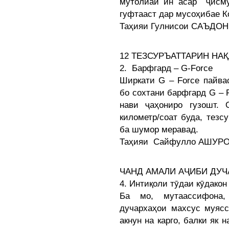
мутолиаи ин асар ҷисму
гуфтааст дар мусоҳибае К
Таҳияи Гулнисои САЪДО
12 ТЕЗСУРЪАТТАРИН НА
2. Барфгард – G-Force
Ширкати G – Force пайвас
бо сохтани барфгард G – F
нави ҷаҳониро гузошт.
километр/соат буда, тезс
ба шумор меравад.
Таҳияи Сайфулло АШУР
ЧАНД АМАЛИ АҶИБИ ДУ
4. Интиқоли тӯдаи кӯдакон
Ба мо, мутаассифона,
дучархаҳои махсус муясс
акнун на карго, балки як 