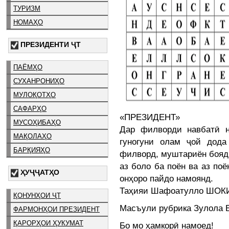
ТУРИЗМ
НОМАҲО
ПРЕЗИДЕНТИ ҶТ
ПАЁМҲО
СУХАНРОНИҲО
МУЛОҚОТҲО
САФАРҲО
«ПРЕЗИДЕНТ»
МУСОҲИБАҲО
Дар филворди навбатӣ н
МАҚОЛАҲО
гуногуни олам ҷой дода
БАРҚИЯҲО
филворд, муштариён бояд а
аз боло ба поён ва аз поё
ҲУҶҶАТҲО
онҳоро пайдо намоянд.
Таҳияи Шафоатулло ШО
ҚОНУНҲОИ ҶТ
Масъули рубрика Зулол
ФАРМОНҲОИ ПРЕЗИДЕНТ
ҚАРОРҲОИ ҲУКУМАТ
Бо мо ҳамкорӣ намоед!