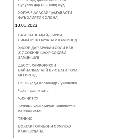
Санаи муҳорибаи аввалини
Нурулло дар UFC аниқ шуд
ХОРУҒ. ҶАЛАСАИ ҶАМЪБАСТИ
ФАЪОЛИЯТИ СОЛОНА
10.01.2023
БА АЗНАВБАҚАЙДГИРИИ
СИМКОРТҲО МУҲЛАТИ КАМ МОНД
ҲИСОР. ДАР АРАФАИ СОЛИ НАВ
217 СОКИНИ ШАҲР СОҲИБИ
ЗАМИН ШУД
ДБССТ. ҲАМКОРИҲОИ
БАЙНАЛМИЛАЛӢ ВУ-СЪАТИ ТОЗА
МЕГИРАНД
Пешниҳоди Александр Лукашенко
Ҷаҳон дар як сатр
ҶИУ-ҶИТСУ
Таҳкими ҳамкориҳои Тоҷикистон
ва Ӯзбекистон
ТЕННИС
БОХТАР. ҒОЛИБОНИ ОЗМУНҲО
ҚАДР ШУДАНД