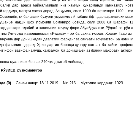
 балки дар араси байналмилалӣ низ ҳамчун ҳунарманди камназиру нот
 гардида, мавқеи хосро дорад. Аз ҷумла, соли 1999 ба ифтихори 1100 – со
Сомониён, ки ба ҷашни бузурги умумимиллӣ табдил ёфт, дар варзишгоҳи мар
ушанбе нақши шоҳ Исмоили Сомониро бозида, соли 2008 ба шарафи 11
сардафтари адабиёти классикии тоҷику форс Абуабдуллоҳи Рӯдакӣ аз рӯи 
тим Улуғзода намоишномаи «Рӯдакӣ» - ро ба саҳна гузошт. Ҳошим Гадо аз
инҷониб дар Донишкадаи давлатии фарҳанг ва санъати Тоҷикистон ба номи 
ода фаъолият дорад. Ҳоло дар ин боргоҳи ҳунару санъат ба ҳайси профес
нт ифои вазифа намуда, ҳамзамон, ба донишҷӯён аз фанни маҳорати актёрӣ
пеша муаллифи беш аз 240 ҷилд китоб мебошад.
 РӮЗИЕВ, рӯзноманигор
да (0)
Санаи нашр: 18.11.2019 №: 216 Мутолиа карданд: 1023