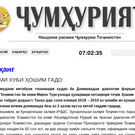
07:02:35
АСЛӢ
ХАБАРҲО
ҲУҶҶАТҲО
ҳанг
МИ ХУБИ ҲОШИМ ГАДО
мудани китобҳои тозанашри худро ба Донишкадаи давлатии фарҳан
 Тоҷикистон ба номи Мирзо Турсунзода ҳунарвари нотакрори тоҷик Ҳошим
а табдил додааст. Танҳо дар соли хониши 2018 – 2019 аз ҷониби ин ҳуна
хонаи илмии донишкада беш аз 2 ҳазор нусха китоб тақдим гардид.
мешавем, ки Ҳунарпешаи халқии ИҶШС, Ҳунарпешаи халқии Тоҷикистон, бар
давлатии Тоҷикистон ба номи Абуабдуллоҳи Рӯдакӣ ва Ҷоизаи давлатии 
ҳунари Тоҷикистон, дорандаи ордени Ситораи Президенти Ҷумҳурии Тоҷик
до наздик ба 60 сол аст, ки дар рушду нумӯи санъати тоҷик, офаридани на
аву хотирмон дар саҳнаҳои театр ва кино саҳми зиёд гирифта, на танҳ