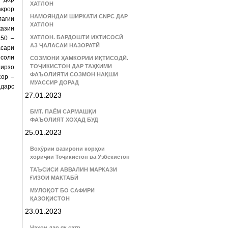
ХАТЛОН
акрор
НАМОЯНДАИ ШИРКАТИ CNPC ДАР
лагии
ХАТЛОН
казии
ХАТЛОН. БАРДОШТИ ИХТИСОСӢ
50 –
АЗ ҶАЛАСАИ НАЗОРАТӢ
асари
 соли
СОЗМОНИ ҲАМКОРИИ ИҚТИСОДӢ.
ТОҶИКИСТОН ДАР ТАҲКИМИ
Мирзо
ФАЪОЛИЯТИ СОЗМОН НАҚШИ
сор –
МУАССИР ДОРАД
 дарс
27.01.2023
БМТ. ПАЁМ САРМАШҚИ
ФАЪОЛИЯТ ХОҲАД БУД
25.01.2023
Вохӯрии вазирони корҳои
хориҷии Тоҷикистон ва Ӯзбекистон
ТАЪСИСИ АВВАЛИН МАРКАЗИ
ҒИЗОИ МАКТАБӢ
МУЛОҚОТ БО САФИРИ
ҚАЗОҚИСТОН
23.01.2023
Ҷаҳон дар як сатр