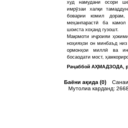
худ намудани осори ше
имрӯзаи халқи тамадду
боварии комил дорам,
меҳанпарастӣ ба камол
шоиста хоҳанд гузошт.
Мақомоти иҷроияи ҳокими
ноҳияҳои он минбаъд низ
ормонҳои миллӣ ва инъ
босаодати мост, ҳамкорир
Раҷаббой АҲМАДЗОДА, р
Баёни ақида (0)
Санаи 
Мутолиа карданд: 266