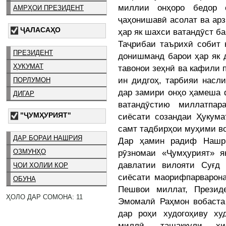
миллии онҳоро бедор 
АМРҲОИ ПРЕЗИДЕНТ
ҷаҳонишавӣ асолат ва ар
ҶАЛАСАҲО
ҳар як шахси ватандӯст б
Таҷрибаи таърихӣ собит 
ПРЕЗИДЕНТ
донишманд барои ҳар як 
ҲУКУМАТ
тавонои зеҳнӣ ва кафили
ин дидгоҳ, тарбияи насл
ПОРЛУМОН
дар замири онҳо ҳамеша 
ДИГАР
ватандӯстию миллатпар
"ҶУМҲУРИЯТ"
сиёсати созандаи Ҳукума
самт тадбирҳои муҳими во
ДАР БОРАИ НАШРИЯ
Дар ҳамин радиф Нашри
рӯзномаи «Ҷумҳурият» я
ОЗМУНҲО
давлатии вилояти Суғд 
ҶОИ ХОЛИИ КОР
сиёсати маорифпарварона
ОБУНА
Пешвои миллат, Презид
ҲОЛО ДАР СОМОНА: 11
Эмомалӣ Раҳмон вобаста
дар роҳи худогоҳиву ху
миллӣ, ташаккули ҳи