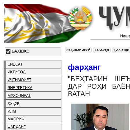
САҲИФАИ АСЛӢ
ХАБАРҲО
ҲУҶҶАТҲО
БАХШҲО
СИЁСАТ
фарҳанг
ИҚТИСОД
"БЕҲТАРИН ШЕЪ
ИҶТИМОИЁТ
ДАР РОҲИ БАЁ
ЭНЕРГЕТИКА
ВАТАН
МУҲОҶИРАТ
ҲУҚУҚ
ИЛМ
МАОРИФ
ФАРҲАНГ