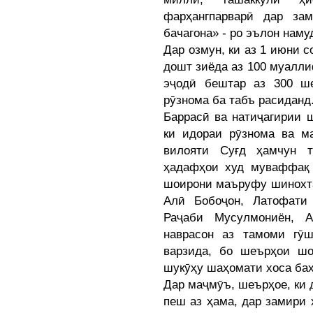
фарҳангпарварӣ дар за
бачагона» - ро эълон наму
Дар озмун, ки аз 1 июни с
дошт зиёда аз 100 муалли
эҷодӣ бештар аз 300 ш
рӯзнома ба табъ расиданд
Баррасӣ ва натиҷагирии 
ки идораи рӯзнома ва м
вилояти Суғд ҳамчун т
ҳадафҳои худ муваффақ 
шоирони маъруфу шинохта
Алӣ Бобоҷон, Латофати
Раҷаби Мусулмониён, А
наврасон аз тамоми гӯ
варзида, бо шеърҳои шо
шукӯҳу шаҳомати хоса ба
Дар маҷмӯъ, шеърҳое, ки 
пеш аз ҳама, дар замири 