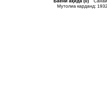
Баёни ақида (0)
Санаи 
Мутолиа карданд: 193