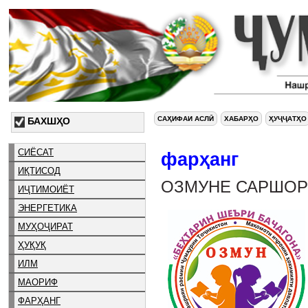
САҲИФАИ АСЛӢ
ХАБАРҲО
ҲУҶҶАТҲО
БАХШҲО
СИЁСАТ
фарҳанг
ИҚТИСОД
ОЗМУНЕ САРШОР
ИҶТИМОИЁТ
ЭНЕРГЕТИКА
МУҲОҶИРАТ
ҲУҚУҚ
ИЛМ
МАОРИФ
ФАРҲАНГ