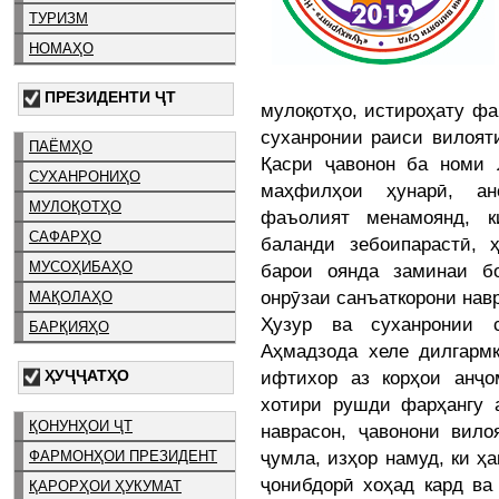
ТУРИЗМ
НОМАҲО
ПРЕЗИДЕНТИ ҶТ
мулоқотҳо, истироҳату фа
суханронии раиси вилоят
ПАЁМҲО
Қасри ҷавонон ба номи
СУХАНРОНИҲО
маҳфилҳои ҳунарӣ, ан
МУЛОҚОТҲО
фаъолият менамоянд, к
САФАРҲО
баланди зебоипарастӣ, 
МУСОҲИБАҲО
барои оянда заминаи б
онрӯзаи санъаткорони нав
МАҚОЛАҲО
Ҳузур ва суханронии 
БАРҚИЯҲО
Аҳмадзода хеле дилгарм
ифтихор аз корҳои анҷо
ҲУҶҶАТҲО
хотири рушди фарҳангу 
ҚОНУНҲОИ ҶТ
наврасон, ҷавонони вило
ҷумла, изҳор намуд, ки ҳ
ФАРМОНҲОИ ПРЕЗИДЕНТ
ҷонибдорӣ хоҳад кард ва
ҚАРОРҲОИ ҲУКУМАТ