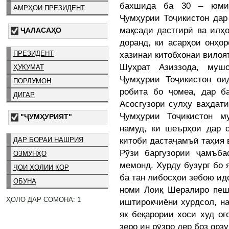
бахшида ба 30 – юмин
АМРҲОИ ПРЕЗИДЕНТ
Ҷумҳурии Тоҷикистон дар
мақсади дастгирӣ ва илҳ
ҶАЛАСАҲО
доранд, ки асарҳои онҳо
ПРЕЗИДЕНТ
хазинаи китобхонаи вилоят
Шуҳрат Азиззода, муш
ҲУКУМАТ
Ҷумҳурии Тоҷикистон о
ПОРЛУМОН
робита бо ҷомеа, дар б
ДИГАР
Асосгузори сулҳу ваҳдат
Ҷумҳурии Тоҷикистон м
"ҶУМҲУРИЯТ"
намуд, ки шеърҳои дар 
китоби дастаҷамъӣ таҳия в
ДАР БОРАИ НАШРИЯ
Рӯзи баргузории ҷамъба
ОЗМУНҲО
мемонд. Хурду бузург бо 
ҶОИ ХОЛИИ КОР
ба тан либосҳои зебою ид
ОБУНА
номи Лоиқ Шералиро пеш
ҲОЛО ДАР СОМОНА: 1
иштирокчиёни хурдсол, на
як беқарории хоси худ о
зеро ин рӯзро дер боз орз