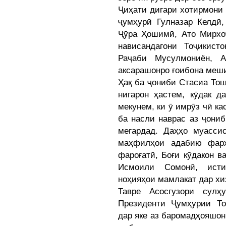
Ҷиҳати дигари хотирмони
ҷумҳурӣ Гулназар Келдӣ,
Ҷӯра Ҳошимӣ, Ато Мирхо
нависандагони Тоҷикист
Раҷаби Мусулмониён, А
аксарашонро ғоибона меши
Ҳақ ба ҷониби Стасиа То
нигарон ҳастем, кӯдак 
мекунем, ки ӯ имрӯз чӣ ка
ба насли наврас аз ҷони
мегардад. Даҳҳо муассис
маҳфилҳои адабию фарҳ
фароғатӣ, Боғи кӯдакон в
Исмоили Сомонӣ, исти
ноҳияҳои мамлакат дар хи
Тавре Асосгузори сулҳ
Президенти Ҷумҳурии Т
дар яке аз баромадҳояшон