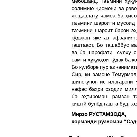
мебошанд, таъмини ҳуқу
солимию ҷисмонӣ ва раво
як давлату ҷомеа ба ҳис
таъмини шароити мусоид 
таъмини шароит барои эҳ
кӯдакон яке аз афзалия
гаштааст. Бо ташаббус в
ва ба шарофати сулҳу ор
самти ҳуқуқҳои кӯдак ба к
Бо кулборе пур аз ғанима
Сир, ки замоне Темурмал
шинокунон истилогарони 
нафас баҳри озодии милл
ба эҳтиромаш рамзан т
киштӣ бунёд гашта буд, х
Мирзо РУСТАМЗОДА,
корманди рӯзномаи “Сад