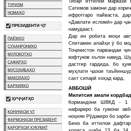
Тибқи иттилои маркази 
ТУРИЗМ
Сатимов замони дар хориҷ
НОМАҲО
ифротгаро пайваста, да
«Давлати исломӣ» дар ҷа
ПРЕЗИДЕНТИ ҶТ
намудааст.
Дар ин робита моҳи авг
ПАЁМҲО
Спитамен алайҳи ӯ бо мо
СУХАНРОНИҲО
Тоҷикистон парвандаи ҷи
МУЛОҚОТҲО
кофтуков эълон намуд. Ш
САФАРҲО
дастгир гардида, бо ҳу
МУСОҲИБАҲО
муҳлати ҷазои таъйиншу
сахт сипарӣ хоҳад кард.
МАҚОЛАҲО
БАРҚИЯҲО
АВБОШӢ
Милитсия амали кордбад
ҲУҶҶАТҲО
Кормандони ШВКД - 1 
нафареро ба гумони авб
ҚОНУНҲОИ ҶТ
ноҳияи Рӯдакиро бо зарби 
ФАРМОНҲОИ ПРЕЗИДЕНТ
Бино ба иттилои дафтар
ҚАРОРҲОИ ҲУКУМАТ
ҳодиса шаби 13 ба 14 