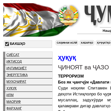
САҲИФАИ АСЛӢ
ХАБАРҲО
ҲУҶҶАТҲО
БАХШҲО
СИЁСАТ
ҳуқуқ
ИҚТИСОД
ҶИНОЯТ ва ҶАЗО
ИҶТИМОИЁТ
ЭНЕРГЕТИКА
ТЕРРОРИЗМ
Боз як ҷангҷӯи «Давлати
МУҲОҶИРАТ
Суди ноҳияи Спитамен 
ҲУҚУҚ
деҳоти Истиқлолро бо ҷур
ИЛМ
мусаллаҳ, задухӯрди м
МАОРИФ
қаламрави дигар давлатҳо 
ФАРҲАНГ