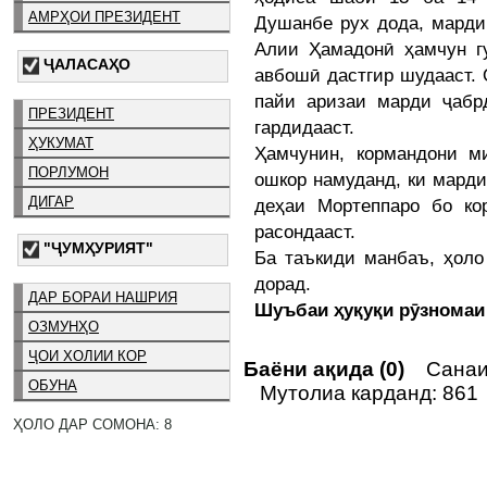
АМРҲОИ ПРЕЗИДЕНТ
Душанбе рух дода, марди
Алии Ҳамадонӣ ҳамчун г
ҶАЛАСАҲО
авбошӣ дастгир шудааст.
пайи аризаи марди ҷабр
ПРЕЗИДЕНТ
гардидааст.
ҲУКУМАТ
Ҳамчунин, кормандони м
ПОРЛУМОН
ошкор намуданд, ки марди
ДИГАР
деҳаи Мортеппаро бо ко
расондааст.
"ҶУМҲУРИЯТ"
Ба таъкиди манбаъ, ҳоло
дорад.
ДАР БОРАИ НАШРИЯ
Шуъбаи ҳуқуқи рӯзномаи
ОЗМУНҲО
ҶОИ ХОЛИИ КОР
Баёни ақида (0)
Санаи 
ОБУНА
Мутолиа карданд: 861
ҲОЛО ДАР СОМОНА: 8