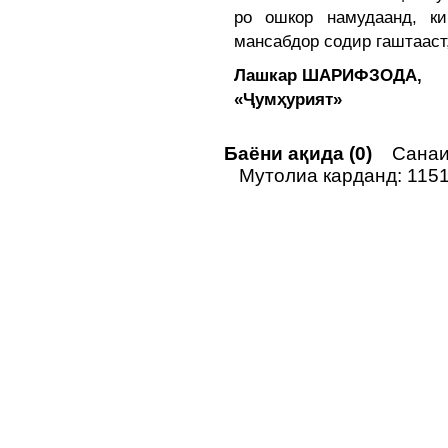
ро ошкор намудаанд, к
мансабдор содир гаштааст,
Лашкар ШАРИФЗОДА,
«Ҷумҳурият»
Баёни ақида (0)
Санаи 
Мутолиа карданд: 115