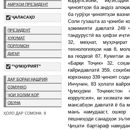
коррупсионӣ, иқтисоди
АМРҲОИ ПРЕЗИДЕНТ
ҷиноятҳои ба андоз алоқам
ба гурӯҳи ҷиноятҳои вазн
ҶАЛАСАҲО
Соли гузашта аз ҷониби 
ҳокимияти давлатӣ 249 
ПРЕЗИДЕНТ
тандурустӣ ва ҳифзи иҷти
ҲУКУМАТ
32, меҳнат, муҳоҷира
ПОРЛУМОН
технологияҳои нав 8, мо
ДИГАР
ва геодезӣ 87, Кумитаи 
«Барқи Тоҷик» 32, соҳа
"ҶУМҲУРИЯТ"
ғайридавлатӣ 359, соҳиб
корхонаҳо 339 ҷиноят сод
ДАР БОРАИ НАШРИЯ
Инчунин, 83 ҳолати вайр
ОЗМУНҲО
Ҷумҳурии Тоҷикистон
ҶОИ ХОЛИИ КОР
коррупсия», ки хизмати я
ОБУНА
мансабҳои давлатӣ ё ба 
манъ намудааст, ошкор 
ҲОЛО ДАР СОМОНА: 8
пешниҳоди санадҳои эътин
Ҷиҳати бартараф намудан