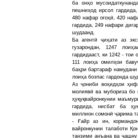
ба онҳо мусоидаткунанд
пешниҳод ирсол гардида,
480 нафар огоҳӣ, 420 наф
гардида, 249 нафари диг
шудаанд.
Ба агентӣ ҷиҳати аз экс
гузарондан, 1247 лоиҳ
гардидааст, ки 1242 - тои
111 лоиҳа омилҳои баву
баҳри бартараф намудани
лоиҳа бозпас гардонда шу
Аз ҷониби воҳидҳои ҳифз
молиявӣ ва мубориза бо 
ҳуқуқвайронкунии маъмур
гардида, нисбат ба ҳуқ
миллион сомонӣ ҷарима та
- Ғайр аз ин, кормандо
вайронкунии талаботи Қо
танзими анъана ва ҷашну