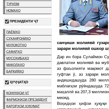
ТУРИЗМ
НОМАҲО
ПРЕЗИДЕНТИ ҶТ
ПАЁМҲО
СУХАНРОНИҲО
санҷиши молиявӣ гузар
МУЛОҚОТҲО
зарари молиявӣ ошкор ш
САФАРҲО
Дар ин бора Сулаймон Су
МУСОҲИБАҲО
давлатии молиявӣ ва муб
МАҚОЛАҲО
аз фаъолияти мақомот д
БАРҚИЯҲО
гуфтаи ӯ, аз зарари мол
андешидашуда 280 милли
ҲУҶҶАТҲО
маблағҳои рӯёндашуда 72
маҳаллӣ ва 207,3 миллион
ҚОНУНҲОИ ҶТ
меояд.
ФАРМОНҲОИ ПРЕЗИДЕНТ
Воҳидҳои ҳифзи ҳуқуқи
ҚАРОРҲОИ ҲУКУМАТ