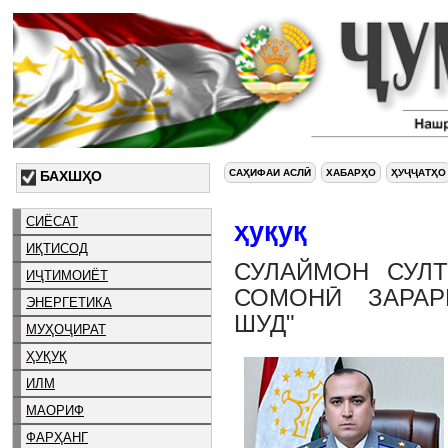
САҲИФАИ АСЛӢ
ХАБАРҲО
ҲУҶҶАТҲО
БАХШҲО
СИЁСАТ
ҳуқуқ
ИҚТИСОД
СУЛАЙМОН СУЛТ
ИҶТИМОИЁТ
СОМОНӢ ЗАРАР
ЭНЕРГЕТИКА
ШУД"
МУҲОҶИРАТ
ҲУҚУҚ
ИЛМ
МАОРИФ
ФАРҲАНГ