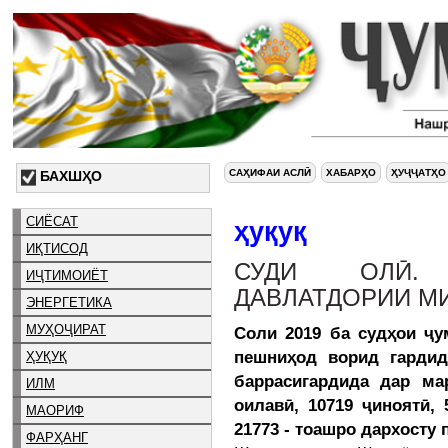
САҲИФАИ АСЛӢ
ХАБАРҲО
ҲУҶҶАТҲО
БАХШҲО
СИЁСАТ
ҳуқуқ
ИҚТИСОД
СУДИ ОЛӢ.
ИҶТИМОИЁТ
ДАВЛАТДОРИИ М
ЭНЕРГЕТИКА
МУҲОҶИРАТ
Соли 2019 ба судҳои ҷу
пешниҳод ворид гардид
ҲУҚУҚ
баррасигардида дар ма
ИЛМ
оилавӣ, 10719 ҷиноятӣ,
МАОРИФ
21773 - тоашро дархосту
ФАРҲАНГ