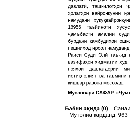
давлатӣ, ташкилотҳои 
ҳолатҳои вайронкунии қо
намудани ҳуқуқвайронку
18956 таъйиноти хусу
ҷамъбасти амалии суди
бурдани камбудиҳои ошк
пешниҳод ирсол намуданд
Раиси Суди Олӣ таъкид н
вазифаҳои хидматии худ 
пояҳои давлатдории ми
истиқлолият ва таъмини 
кишвар равона месозад.
Мунаввари САФАР, «Ҷум
Баёни ақида (0)
Санаи 
Мутолиа карданд: 963