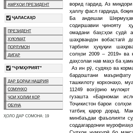
ворид гардид. Аз миқдор
АМРҲОИ ПРЕЗИДЕНТ
ҳаллу фасл гардида, боқи
ҶАЛАСАҲО
Ба андешаи Шермуҳам
содиршавии ҷинояту ҳу
ПРЕЗИДЕНТ
омадани баҳсҳои судӣ 
шаҳрвандон вобастагӣ д
ҲУКУМАТ
тарбияи ҳуқуқии шаҳрв
ПОРЛУМОН
солҳои 2009 – 2019» ва 
ДИГАР
даҳсолаи нав маҳз ба ҳам
Аз ин рӯ, судяҳо ва корм
"ҶУМҲУРИЯТ"
бардоштани маърифату
ДАР БОРАИ НАШРИЯ
ташкилоту корхонаҳо, му
11249 вохӯрию мулоқот 
ОЗМУНҲО
гузашта «Барномаи исл
ҶОИ ХОЛИИ КОР
Тоҷикистон барои солҳои
ОБУНА
татбиқ қарор дорад. Ма
ҲОЛО ДАР СОМОНА: 19
минбаъдаи фаъолияти суд
соддагардонии мурофиаҳо
Судҳои ҷумҳурӣ бо мақс