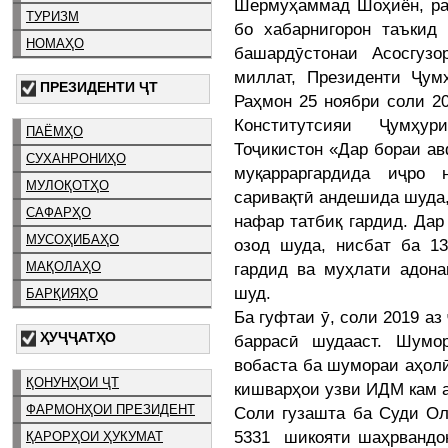
Шермуҳаммад Шоҳиён, ра
ТУРИЗМ
бо хабарнигорон таъкид
НОМАҲО
башардӯстонаи Асосгуз
миллат, Президенти Ҷум
ПРЕЗИДЕНТИ ҶТ
Раҳмон 25 ноябри соли 2
Конститутсияи Ҷумҳу
ПАЁМҲО
Тоҷикистон «Дар бораи ав
СУХАНРОНИҲО
муқарраргардида иҷро 
МУЛОҚОТҲО
саривақтӣ андешида шуда,
САФАРҲО
нафар татбиқ гардид. Дар
МУСОҲИБАҲО
озод шуда, нисбат ба 1
гардид ва муҳлати адон
МАҚОЛАҲО
шуд.
БАРҚИЯҲО
Ба гуфтаи ӯ, соли 2019 аз
ҲУҶҶАТҲО
баррасӣ шудааст. Шумо
вобаста ба шумораи аҳол
ҚОНУНҲОИ ҶТ
кишварҳои узви ИДМ кам а
ФАРМОНҲОИ ПРЕЗИДЕНТ
Соли гузашта ба Суди Ол
5331 шикояти шаҳрвандон
ҚАРОРҲОИ ҲУКУМАТ