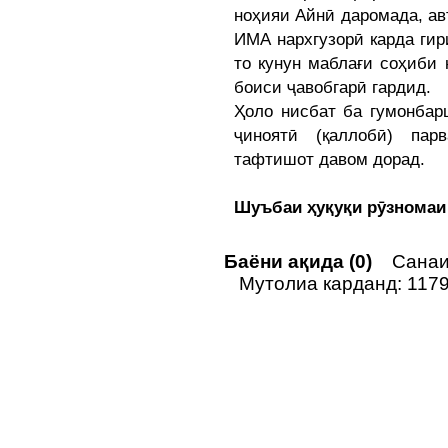
ноҳияи Айнӣ даромада, ав
ИМА нархгузорӣ карда гир
то кунун маблағи соҳиби 
боиси ҷавобгарӣ гардид.
Ҳоло нисбат ба гумонбар
ҷиноятӣ (қаллобӣ) пар
тафтишот давом дорад.
Шуъбаи ҳуқуқи рӯзномаи
Баёни ақида (0)
Санаи 
Мутолиа карданд: 117