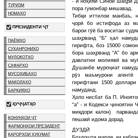
- и ноҳияи Синои шаҳри Д
ТУРИЗМ
пора гумонбар мешавад.
НОМАҲО
Тибқи иттилои манбаъ, 
ҷорӣ бо истифода аз м
ПРЕЗИДЕНТИ ҶТ
барои гӯё ба воситаи суд
шаҳрванд “Б” ҳал намуд
ПАЁМҲО
гирифта, боз 15000 сомон
СУХАНРОНИҲО
бора шаҳрванд “А” бо ари
МУЛОҚОТҲО
давлатии молиявӣ ва му
САФАРҲО
Душанбе муроҷиат намуда
МУСОҲИБАҲО
рӯз маъмурони агентӣ
гирифтани 1500 доллари
МАҚОЛАҲО
намуданд.
БАРҚИЯҲО
Ҳоло нисбат ба П. Иноято
“а” - и Кодекси ҷиноятии 
ҲУҶҶАТҲО
миқдори калон) парванд
ҚОНУНҲОИ ҶТ
пешакӣ идома дорад.
ФАРМОНҲОИ ПРЕЗИДЕНТ
ДУЗДӢ
ҚАРОРҲОИ ҲУКУМАТ
Боздошти марде, ки қабла