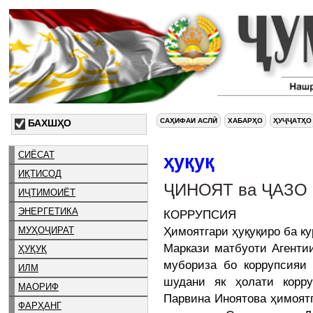
САҲИФАИ АСЛӢ
ХАБАРҲО
ҲУҶҶАТҲО
БАХШҲО
СИЁСАТ
ҳуқуқ
ИҚТИСОД
ҶИНОЯТ ва ҶАЗО
ИҶТИМОИЁТ
ЭНЕРГЕТИКА
КОРРУПСИЯ
Ҳимоятгари ҳуқуқиро ба к
МУҲОҶИРАТ
Маркази матбуоти Агенти
ҲУҚУҚ
мубориза бо коррупсияи
ИЛМ
шудани як ҳолати корр
МАОРИФ
Парвина Иноятова ҳимоят
ФАРҲАНГ