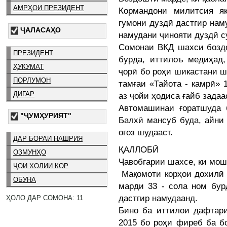
АМРҲОИ ПРЕЗИДЕНТ
Кормандони милитсия я
гумони дуздӣ дастгир наму
ҶАЛАСАҲО
намудани ҷинояти дуздӣ с
Сомонаи ВКД шахси бозд
ПРЕЗИДЕНТ
бурда, иттилоъ медиҳад
ҲУКУМАТ
ҷорӣ бо роҳи шикастани ш
ПОРЛУМОН
тамғаи «Тайота - камрӣ» 
ДИГАР
аз ҷойи ҳодиса ғайб задаа
Автомашинаи ғоратшуда 
"ҶУМҲУРИЯТ"
Балхӣ мансуб буда, айни
оғоз шудааст.
ДАР БОРАИ НАШРИЯ
ҚАЛЛОБӢ
ОЗМУНҲО
Ҷавобгарии шахсе, ки мо
ҶОИ ХОЛИИ КОР
Мақомоти корҳои дохилӣ с
ОБУНА
марди 33 - сола ном бур
дастгир намудаанд.
ҲОЛО ДАР СОМОНА: 11
Бино ба иттилои дафтар
2015 бо роҳи фиреб ба б