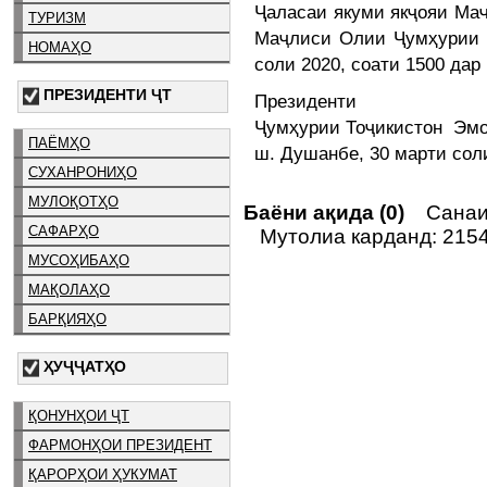
Ҷаласаи якуми якҷояи Ма
ТУРИЗМ
Маҷлиси Олии Ҷумҳурии 
НОМАҲО
соли 2020, соати 1500 да
ПРЕЗИДЕНТИ ҶТ
Президенти
Ҷумҳурии Тоҷикистон Э
ПАЁМҲО
ш. Душанбе, 30 марти сол
СУХАНРОНИҲО
МУЛОҚОТҲО
Баёни ақида (0)
Санаи 
САФАРҲО
Мутолиа карданд: 215
МУСОҲИБАҲО
МАҚОЛАҲО
БАРҚИЯҲО
ҲУҶҶАТҲО
ҚОНУНҲОИ ҶТ
ФАРМОНҲОИ ПРЕЗИДЕНТ
ҚАРОРҲОИ ҲУКУМАТ