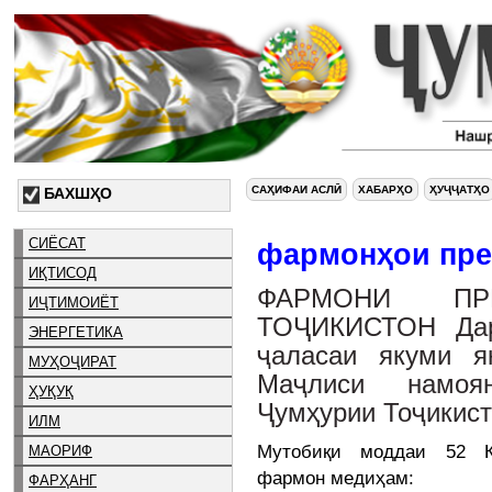
САҲИФАИ АСЛӢ
ХАБАРҲО
ҲУҶҶАТҲО
БАХШҲО
СИЁСАТ
фармонҳои пре
ИҚТИСОД
ФАРМОНИ ПР
ИҶТИМОИЁТ
ТОҶИКИСТОН Дар
ЭНЕРГЕТИКА
ҷаласаи якуми 
МУҲОҶИРАТ
Маҷлиси намоя
ҲУҚУҚ
Ҷумҳурии Тоҷикис
ИЛМ
Мутобиқи моддаи 52 Ко
МАОРИФ
фармон медиҳам:
ФАРҲАНГ