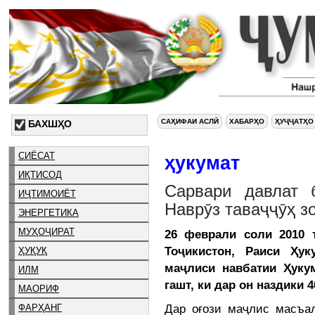
САҲИФАИ АСЛӢ
ХАБАРҲО
ҲУҶҶАТҲО
БАХШҲО
СИЁСАТ
ҳукумат
ИҚТИСОД
Сарвари давлат 
ИҶТИМОИЁТ
Наврӯз таваҷҷӯҳ з
ЭНЕРГЕТИКА
МУҲОҶИРАТ
26 феврали соли 2010 
Тоҷикистон, Раиси Ҳу
ҲУҚУҚ
маҷлиси навбатии Ҳуку
ИЛМ
гашт, ки дар он наздики
МАОРИФ
Дар оғози маҷлис масъал
ФАРҲАНГ