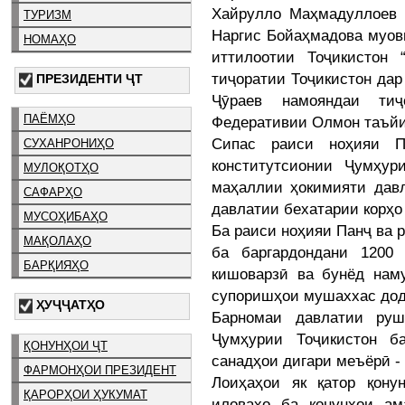
Хайрулло Маҳмадуллоев м
ТУРИЗМ
Наргис Бойаҳмадова муов
НОМАҲО
иттилоотии Тоҷикистон 
тиҷоратии Тоҷикистон да
ПРЕЗИДЕНТИ ҶТ
Ҷӯраев намояндаи тиҷ
ПАЁМҲО
Федеративии Олмон таъйи
Сипас раиси ноҳияи 
СУХАНРОНИҲО
конститутсионии Ҷумҳур
МУЛОҚОТҲО
маҳаллии ҳокимияти давл
САФАРҲО
давлатии бехатарии корҳо 
МУСОҲИБАҲО
Ба раиси ноҳияи Панҷ ва 
МАҚОЛАҲО
ба баргардондани 1200
БАРҚИЯҲО
кишоварзӣ ва бунёд нам
супоришҳои мушаххас дод
ҲУҶҶАТҲО
Барномаи давлатии руш
Ҷумҳурии Тоҷикистон б
ҚОНУНҲОИ ҶТ
санадҳои дигари меъёрӣ -
ФАРМОНҲОИ ПРЕЗИДЕНТ
Лоиҳаҳои як қатор қону
ҚАРОРҲОИ ҲУКУМАТ
иловаҳо ба қонунҳои ам