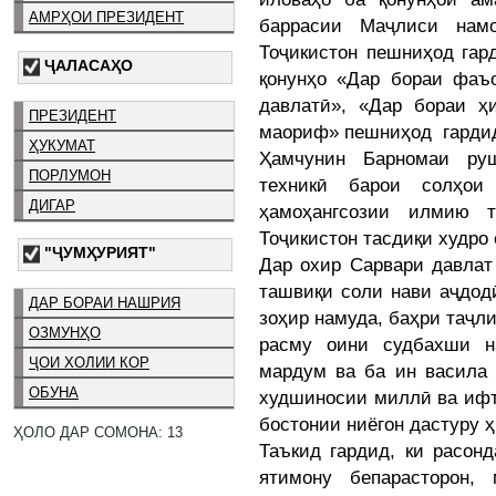
АМРҲОИ ПРЕЗИДЕНТ
баррасии Маҷлиси нам
Тоҷикистон пешниҳод гар
ҶАЛАСАҲО
қонунҳо «Дар бораи фаъо
давлатӣ», «Дар бораи ҳ
ПРЕЗИДЕНТ
маориф» пешниҳод гарди
ҲУКУМАТ
Ҳамчунин Барномаи ру
ПОРЛУМОН
техникӣ барои солҳои
ДИГАР
ҳамоҳангсозии илмию т
Тоҷикистон тасдиқи худро 
"ҶУМҲУРИЯТ"
Дар охир Сарвари давлат
ташвиқи соли нави аҷдод
ДАР БОРАИ НАШРИЯ
зоҳир намуда, баҳри таҷл
ОЗМУНҲО
расму оини судбахши н
ҶОИ ХОЛИИ КОР
мардум ва ба ин васила 
ОБУНА
худшиносии миллӣ ва ифт
бостонии ниёгон дастуру ҳ
ҲОЛО ДАР СОМОНА: 13
Таъкид гардид, ки расон
ятимону бепарасторон,