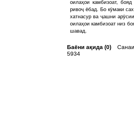
оилаҳои камбизоат, бояд
ривоҷ ёбад. Бо кӯмаки са
хатнасур ва ҷашни арӯси
оилаҳои камбизоат низ боя
шавад.
Баёни ақида (0)
Санаи 
5934