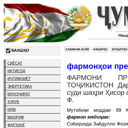
САҲИФАИ АСЛӢ
ХАБАРҲО
ҲУҶҶАТҲО
БАХШҲО
СИЁСАТ
фармонҳои пре
ИҚТИСОД
ФАРМОНИ ПР
ИҶТИМОИЁТ
ТОҶИКИСТОН Дар
ЭНЕРГЕТИКА
суди шаҳри Ҳисор 
МУҲОҶИРАТ
Ф.
ҲУҚУҚ
Мутобиқи моддаи 69 Ко
ИЛМ
фармон медиҳам:
МАОРИФ
Собирзода Зайдулло Фози
ФАРҲАНГ