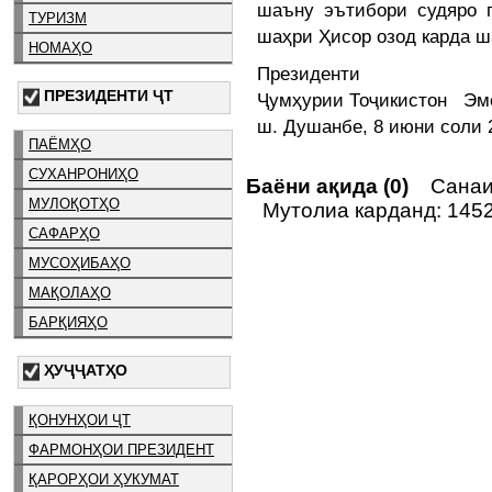
шаъну эътибори судяро п
ТУРИЗМ
шаҳри Ҳисор озод карда ш
НОМАҲО
Президенти
ПРЕЗИДЕНТИ ҶТ
Ҷумҳурии Тоҷикистон Э
ш. Душанбе, 8 июни соли 
ПАЁМҲО
СУХАНРОНИҲО
Баёни ақида (0)
Санаи 
МУЛОҚОТҲО
Мутолиа карданд: 145
САФАРҲО
МУСОҲИБАҲО
МАҚОЛАҲО
БАРҚИЯҲО
ҲУҶҶАТҲО
ҚОНУНҲОИ ҶТ
ФАРМОНҲОИ ПРЕЗИДЕНТ
ҚАРОРҲОИ ҲУКУМАТ