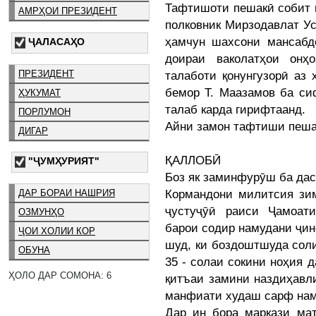
Тафтишоти пешакӣ собит н
АМРҲОИ ПРЕЗИДЕНТ
полковник Мирзодавлат У
ҳамчун шахсони мансабд
ҶАЛАСАҲО
доираи ваколатҳои онҳ
ПРЕЗИДЕНТ
талаботи қонунгузорӣ аз
бемор Т. Маазамов ба си
ҲУКУМАТ
талаб карда гирифтаанд.
ПОРЛУМОН
Айни замон тафтиши пеша
ДИГАР
ҚАЛЛОБӢ
"ҶУМҲУРИЯТ"
Боз як заминфурӯш ба да
Кормандони милитсия зим
ДАР БОРАИ НАШРИЯ
ҷустуҷӯӣ раиси Ҷамоат
ОЗМУНҲО
барои содир намудани ҷин
ҶОИ ХОЛИИ КОР
шуд, ки боздоштшуда сол
ОБУНА
35 - солаи сокини ноҳия 
ҲОЛО ДАР СОМОНА: 6
қитъаи замини наздиҳавл
манфиати худаш сарф нам
Дар ин бора маркази мат