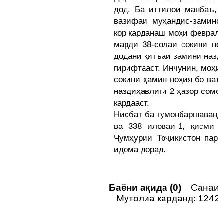
дод. Ба иттилои манбаъ,
вазифаи муҳандис-замин
кор карданаш моҳи февра
марди 38-солаи сокини н
додани қитъаи замини назд
гирифтааст. Инчунин, моҳ
сокини ҳамин ноҳия бо ва
наздиҳавлигӣ 2 ҳазор со
кардааст.
Нисбат ба гумонбаршаван
ва 338 иловаи-1, қисми
Ҷумҳурии Тоҷикистон пар
идома дорад.
Баёни ақида (0)
Санаи 
Мутолиа карданд: 124