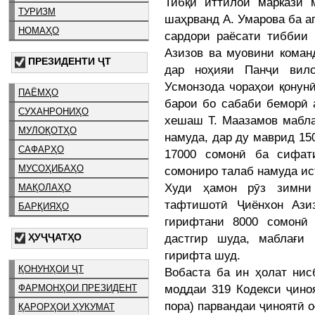
Тибқи иттилои маркази 
ТУРИЗМ
шаҳрванд А. Умарова ба аг
НОМАҲО
сардори раёсати тиббии 
Азизов ва муовини коман
ПРЕЗИДЕНТИ ҶТ
дар ноҳияи Панҷи вило
Усмонзода чораҳои қонун
ПАЁМҲО
барои бо сабаби беморӣ 
СУХАНРОНИҲО
хешаш Т. Маазамов мабла
МУЛОҚОТҲО
намуда, дар ду маврид 15
САФАРҲО
17000 сомонӣ ба сифат
МУСОҲИБАҲО
сомониро талаб намуда ис
Худи ҳамон рӯз зимни 
МАҚОЛАҲО
тафтишотӣ Ҷиёнхон Ази
БАРҚИЯҲО
гирифтани 8000 сомонӣ
дастгир шуда, маблағи
ҲУҶҶАТҲО
гирифта шуд.
ҚОНУНҲОИ ҶТ
Вобаста ба ин ҳолат нис
моддаи 319 Кодекси ҷино
ФАРМОНҲОИ ПРЕЗИДЕНТ
пора) парвандаи ҷиноятӣ о
ҚАРОРҲОИ ҲУКУМАТ