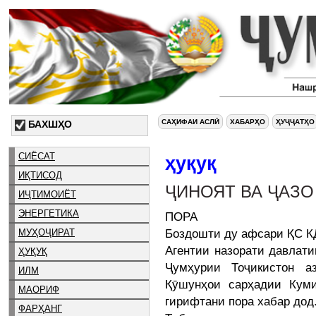
САҲИФАИ АСЛӢ
ХАБАРҲО
ҲУҶҶАТҲО
БАХШҲО
СИЁСАТ
ҳуқуқ
ИҚТИСОД
ҶИНОЯТ ВА ҶАЗО
ИҶТИМОИЁТ
ЭНЕРГЕТИКА
ПОРА
Боздошти ду афсари ҚС К
МУҲОҶИРАТ
Агентии назорати давлат
ҲУҚУҚ
Ҷумҳурии Тоҷикистон а
ИЛМ
Қӯшунҳои сарҳадии Кум
МАОРИФ
гирифтани пора хабар дод
ФАРҲАНГ