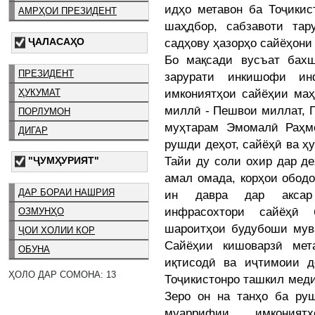
идҳо метавон ба Тоҷикис
АМРҲОИ ПРЕЗИДЕНТ
шаҳдбор, сабзавоти тар
ҶАЛАСАҲО
садҳову ҳазорҳо сайёҳони
Бо мақсади вусъат бах
ПРЕЗИДЕНТ
зарурати инкишофи ин
имкониятҳои сайёҳии маҳ
ҲУКУМАТ
миллӣ - Пешвои миллат, 
ПОРЛУМОН
муҳтарам Эмомалӣ Раҳмо
ДИГАР
рушди деҳот, сайёҳӣ ва ҳ
Тайи ду соли охир дар де
"ҶУМҲУРИЯТ"
амал омада, корҳои ободо
ДАР БОРАИ НАШРИЯ
ин давра дар аксар
инфрасохтори сайёҳӣ 
ОЗМУНҲО
шароитҳои будубоши мув
ҶОИ ХОЛИИ КОР
Сайёҳии кишоварзӣ мет
ОБУНА
иқтисодӣ ва иҷтимоии д
ҲОЛО ДАР СОМОНА: 13
Тоҷикистонро ташкил мед
Зеро он на танҳо ба ру
муаррифии имкони