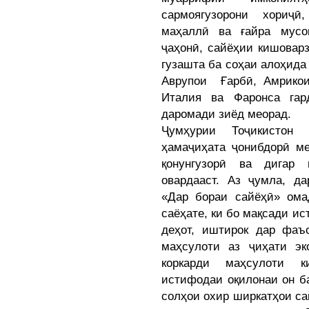
сармоягузорони хориҷ
маҳаллӣ ва ғайра мусо
ҷаҳонӣ, сайёҳии кишоварз
гузашта ба соҳаи алоҳида
Аврупои Ғарбӣ, Амрикои
Италия ва Фаронса гар
даромади зиёд меорад.
Ҷумҳурии Тоҷикистон 
ҳамаҷиҳата ҷонибдорӣ м
қонунгузорӣ ва дигар
овардааст. Аз ҷумла, д
«Дар бораи сайёҳӣ» ома
саёҳате, ки бо мақсади ис
деҳот, иштирок дар фаъ
маҳсулоти аз ҷиҳати э
коркарди маҳсулоти к
истифодаи оқилонаи он б
солҳои охир ширкатҳои са