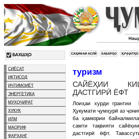
САҲИФАИ АСЛӢ
ХАБАРҲО
ҲУҶҶАТҲО
БАХШҲО
СИЁСАТ
туризм
ИҚТИСОД
САЙЁҲИИ КИ
ИҶТИМОИЁТ
ДАСТГИРӢ ЁФТ
ЭНЕРГЕТИКА
МУҲОҶИРАТ
Лоиҳаи хурди грантии 
Ҳукумати ҷумҳурӣ аз ҷони
ҲУҚУҚ
ба ҳамкории байналмила
ИЛМ
самти тақвияти сайёҳ
МАОРИФ
дастгирӣ ёфт. Тавассу
ФАРҲАНГ