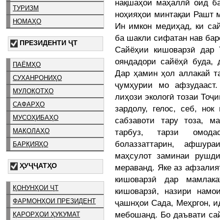
нақшаҳои маҳаллӣ оид б
ТУРИЗМ
ноҳияҳои минтақаи Рашт 
НОМАҲО
Ин имкон медиҳад, ки са
ба шакли сифатан нав бар
ПРЕЗИДЕНТИ ҶТ
Сайёҳии кишоварзӣ дар 
ояндадори сайёҳӣ буда, 
ПАЁМҲО
Дар ҳамин ҳол аллакай т
СУХАНРОНИҲО
ҷумҳурии мо афзудааст
МУЛОҚОТҲО
лиҳози экологӣ тозаи Тоҷи
САФАРҲО
зардолу, гелос, себ, нок
МУСОҲИБАҲО
сабзавоти тару тоза, м
тарбуз, тарзи омод
МАҚОЛАҲО
болаззаттарин, афшур
БАРҚИЯҲО
маҳсулот заминаи рушд
ҲУҶҶАТҲО
мераванд. Яке аз афзалия
кишоварзӣ дар мамлак
ҚОНУНҲОИ ҶТ
кишоварзӣ, назири намо
ФАРМОНҲОИ ПРЕЗИДЕНТ
ҷашнҳои Сада, Меҳргон, ид
мебошанд. Бо даъвати са
ҚАРОРҲОИ ҲУКУМАТ