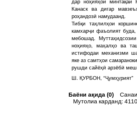
дар ноҳияҳои минтақаи 
Канаск ва дигар мавзеъ
роҳандозӣ намудаанд.
Тибқи таҳлилҳои коршин
камхарҷи фаъолият буда,
мебошад. Муттаҳидсозии
ноҳияҳо, маҳалҳо ва та
истифодаи механизми ша
яке аз самтҳои самараноки
рушди сайёҳӣ арзёбӣ меш
Ш. ҚУРБОН, “Ҷумҳурият”
Баёни ақида (0)
Санаи 
Мутолиа карданд: 411