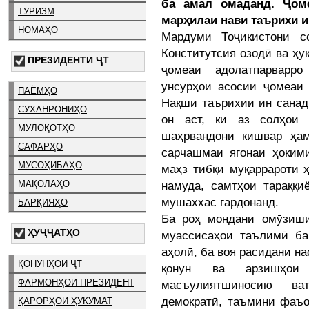
ба амал омаданд. Ҷом
ТУРИЗМ
марҳилаи нави таърихи 
НОМАҲО
Мардуми Тоҷикистони с
Конститутсия озодӣ ва ҳу
ПРЕЗИДЕНТИ ҶТ
ҷомеаи адолатпарварр
унсурҳои асосии ҷомеаи
ПАЁМҲО
Нақши таърихии ин санади
СУХАНРОНИҲО
он аст, ки аз солҳои 
МУЛОҚОТҲО
шаҳрвандони кишвар ҳам
САФАРҲО
сарчашмаи ягонаи ҳоким
МУСОҲИБАҲО
маҳз тибқи муқаррароти 
намуда, самтҳои тараққи
МАҚОЛАҲО
мушаххас гардонанд.
БАРҚИЯҲО
Ба роҳ мондани омӯзиши
ҲУҶҶАТҲО
муассисаҳои таълимӣ ба
аҳолӣ, ба воя расидани на
ҚОНУНҲОИ ҶТ
қонун ва арзишҳои
ФАРМОНҲОИ ПРЕЗИДЕНТ
масъулиятшиносию ват
демократӣ, таъмини фаъо
ҚАРОРҲОИ ҲУКУМАТ