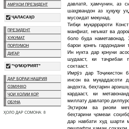
давлатӣ, ҳамчунин, аз с
АМРҲОИ ПРЕЗИДЕНТ
шаҳрвандон аз ҳуқуқу уҳ
ҶАЛАСАҲО
мусоидат мекунад.
Тибқи муқаррароти Конст
ПРЕЗИДЕНТ
манфиат, неъмат ва дороӣ
боло буда наметавонад.
ҲУКУМАТ
барои қонеъ гардондани 
ПОРЛУМОН
Ин нукта дар қонуни асо
ДИГАР
шудааст, ки таҷрибаи 
сохтааст.
"ҶУМҲУРИЯТ"
Имрӯз дар Тоҷикистон б
ДАР БОРАИ НАШРИЯ
инсон ва муқаддасоти д
андохта, беҳтарин арзишҳ
ОЗМУНҲО
кардааст, ки метавона
ҶОИ ХОЛИИ КОР
миллату давлатро дилпур
ОБУНА
Эҳтиром ва риояи меъ
ҲОЛО ДАР СОМОНА: 8
беҳтарини ҷомеаи соҳиб
дар навбати худ шарти 
пешрафти ҳамаи соҳаҳои ҳ