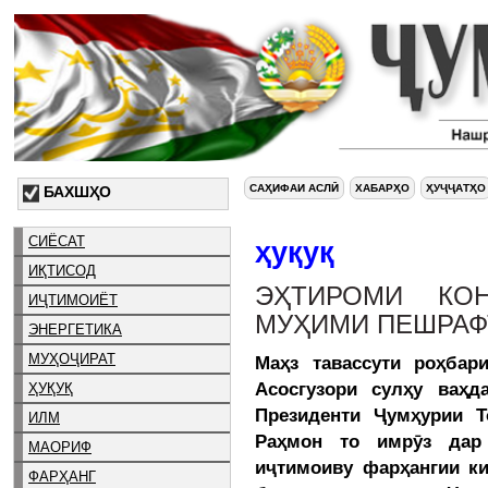
САҲИФАИ АСЛӢ
ХАБАРҲО
ҲУҶҶАТҲО
БАХШҲО
СИЁСАТ
ҳуқуқ
ИҚТИСОД
ЭҲТИРОМИ КОН
ИҶТИМОИЁТ
МУҲИМИ ПЕШРАФ
ЭНЕРГЕТИКА
МУҲОҶИРАТ
Маҳз тавассути роҳбар
Асосгузори сулҳу ваҳ
ҲУҚУҚ
Президенти Ҷумҳурии 
ИЛМ
Раҳмон то имрӯз дар 
МАОРИФ
иҷтимоиву фарҳангии к
ФАРҲАНГ