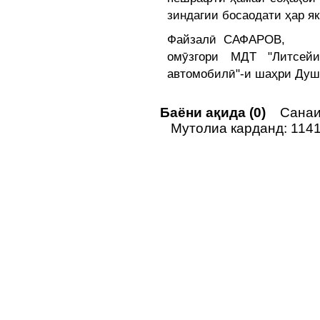
зиндагии босаодати ҳар я
Файзалӣ САФАРОВ,
омӯзгори МДТ "Литсей
автомобилӣ"-и шаҳри Ду
Баёни ақида (0)
Санаи 
Мутолиа карданд: 114