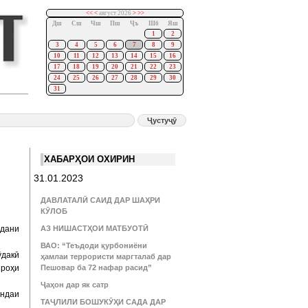
<<
<
август 2026
>
>>
Дш
Сш
Чш
Пш
Ҷъ
Шб
Яш
1
2
3
4
5
6
7
8
9
10
11
12
13
14
15
16
17
18
19
20
21
22
23
24
25
26
27
28
29
30
31
ХАБАРҲОИ ОХИРИН
31.01.2023
ДАВЛАТАЛӢ САИД ДАР ШАҲРИ
КӮЛОБ
удани
АЗ НИШАСТҲОИ МАТБУОТӢ
ВАО: “Теъдоди қурбониёни
ӯдакӣ
ҳамлаи террористи маргталаб дар
 роҳи
Пешовар ба 72 нафар расид”
Ҷаҳон дар як сатр
андаи
ТАҶЛИЛИ БОШУКӮҲИ САДА ДАР