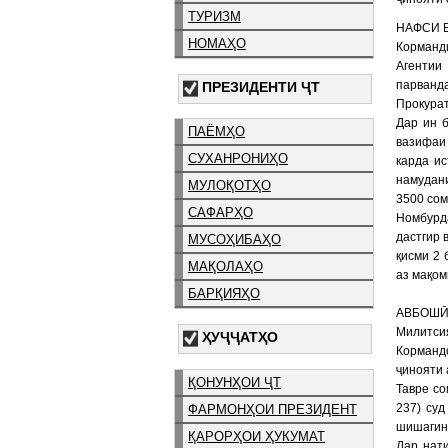
ТУРИЗМ
НАФСИ 
НОМАҲО
Корманд
Агентии
парванд
ПРЕЗИДЕНТИ ҶТ
Прокурат
Дар ин б
ПАЁМҲО
вазифаи
СУХАНРОНИҲО
карда и
намудан
МУЛОҚОТҲО
3500 сом
САФАРҲО
Номбурд
дастгир 
МУСОҲИБАҲО
қисми 2 
МАҚОЛАҲО
аз мақом
БАРҚИЯҲО
АВБОШ
Милитсия
ҲУҶҶАТҲО
Корманд
ҷинояти 
ҚОНУНҲОИ ҶТ
Тавре со
237) суд
ФАРМОНҲОИ ПРЕЗИДЕНТ
шишагин 
ҚАРОРҲОИ ҲУКУМАТ
Дар нат