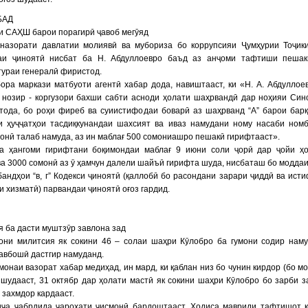
БАД
и САҲШ барои порагирӣ ҷавоб мегӯяд
 назорати давлатии молиявӣ ва мубориза бо коррупсияи Ҷумҳурии Тоҷик
аи ҷиноятӣ нисбат ба Н. Абдуллоевро баъд аз анҷоми тафтиши пешак
ураи генералӣ фиристод.
ора маркази матбуоти агентӣ хабар дода, навиштааст, ки «Н. А. Абдуллое
 нозир - коргузори бахши сабти асноди ҳолати шаҳрвандӣ дар ноҳияи Син
стода, бо роҳи фиреб ва суиистифодаи боварӣ аз шаҳрванд “А” барои бар
и ҳуҷҷатҳои тасдиқкунандаи шахсият ва иваз намудани ному насаби ном
онӣ талаб намуда, аз ин маблағ 500 сомониашро пешакӣ гирифтааст».
а ҳангоми гирифтани боқимондаи маблағ 9 июни соли ҷорӣ дар ҷойи ҳ
ва 3000 сомонӣ аз ӯ ҳамчун далели шайъӣ гирифта шуда, нисбаташ бо моддаи
бандҳои “в, г” Кодекси ҷиноятӣ (қаллобӣ бо расондани зарари ҷиддӣ ва ист
и хизматӣ) парвандаи ҷиноятӣ оғоз гардид.
Ӣ
 ба дасти муштзӯр завлона зад
они милитсия як сокини 46 – солаи шаҳри Кӯлобро ба гумони содир нам
авбошӣ дастгир намуданд.
монаи вазорат хабар медиҳад, ин мард, ки қаблан низ бо чунин кирдор (бо м
 шудааст, 31 октябр дар ҳолати мастӣ як сокини шаҳри Кӯлобро бо зарби 
захмдор кардааст.
иҷа ҷабрдида ҷароҳати ҷисмонӣ бардоштааст. Ҳодиса мавриди тафтишот 