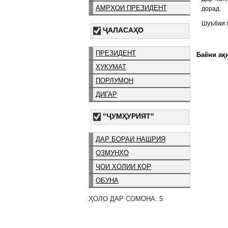
АМРҲОИ ПРЕЗИДЕНТ
дорад.
Шуъбаи ҳ
ҶАЛАСАҲО
ПРЕЗИДЕНТ
Баёни ақи
ҲУКУМАТ
ПОРЛУМОН
ДИГАР
"ҶУМҲУРИЯТ"
ДАР БОРАИ НАШРИЯ
ОЗМУНҲО
ҶОИ ХОЛИИ КОР
ОБУНА
ҲОЛО ДАР СОМОНА: 5