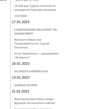
14 май дар Туркия интихоботи
президентӣ баргузор мешавад
«САЪБА»
17.01.2023
САМАРАНОКИИ ФАЪОЛИЯТ ВА
ШАФФОФИЯТ
Мулоқоти Имангали
Тасмагамбетов бо Сергей
Поспелов
Игор Черевченко – сармураббии
“Истиқлол”
16.01.2023
БОЗИҲОИ ОЛИМПӢ-2024
13.01.2023
ШАМЪИ ХОТИРА
11.01.2023
Муроҷиатномаи Раиси шаҳри
Душанбе ба сокинони пойтахт