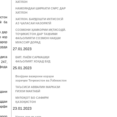
ХАТЛОН
НАМОЯНДАИ ШИРКАТИ CNPC ДАР
ХАТЛОН
истон
ХАТЛОН. БАРДОШТИ ИХТИСОСӢ
ӣ ба
АЗ ҶАЛАСАИ НАЗОРАТӢ
СОЗМОНИ ҲАМКОРИИ ИҚТИСОДӢ.
в дар
ТОҶИКИСТОН ДАР ТАҲКИМИ
о кор
ФАЪОЛИЯТИ СОЗМОН НАҚШИ
қарор
МУАССИР ДОРАД
бурда
27.01.2023
одиса
БМТ. ПАЁМ САРМАШҚИ
ФАЪОЛИЯТ ХОҲАД БУД
 247,
ифода
25.01.2023
Вохӯрии вазирони корҳои
хориҷии Тоҷикистон ва Ӯзбекистон
ТАЪСИСИ АВВАЛИН МАРКАЗИ
ҒИЗОИ МАКТАБӢ
удани
МУЛОҚОТ БО САФИРИ
оддаи
ҚАЗОҚИСТОН
зарфи
23.01.2023
қарор
Ҷаҳон дар як сатр