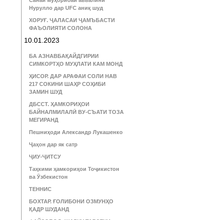
Санаи муҳорибаи аввалини
Нурулло дар UFC аниқ шуд
ХОРУҒ. ҶАЛАСАИ ҶАМЪБАСТИ
ФАЪОЛИЯТИ СОЛОНА
10.01.2023
БА АЗНАВБАҚАЙДГИРИИ
СИМКОРТҲО МУҲЛАТИ КАМ МОНД
ҲИСОР. ДАР АРАФАИ СОЛИ НАВ
217 СОКИНИ ШАҲР СОҲИБИ
ЗАМИН ШУД
ДБССТ. ҲАМКОРИҲОИ
БАЙНАЛМИЛАЛӢ ВУ-СЪАТИ ТОЗА
МЕГИРАНД
Пешниҳоди Александр Лукашенко
Ҷаҳон дар як сатр
ҶИУ-ҶИТСУ
Таҳкими ҳамкориҳои Тоҷикистон
ва Ӯзбекистон
ТЕННИС
БОХТАР. ҒОЛИБОНИ ОЗМУНҲО
ҚАДР ШУДАНД