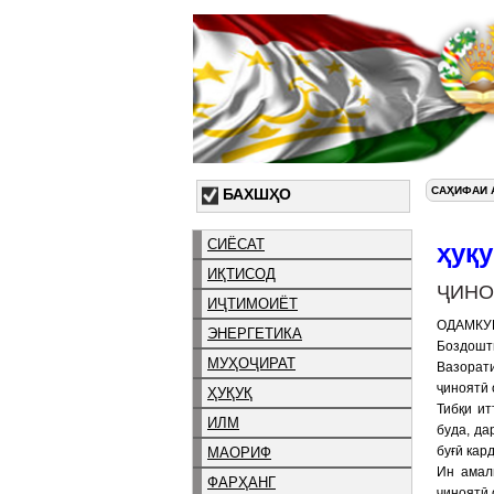
САҲИФАИ 
БАХШҲО
СИЁСАТ
ҳуқу
ИҚТИСОД
ҶИНО
ИҶТИМОИЁТ
ОДАМК
ЭНЕРГЕТИКА
Боздошти
МУҲОҶИРАТ
Вазорати
ҷиноятӣ 
ҲУҚУҚ
Тибқи и
ИЛМ
буда, да
буғӣ кар
МАОРИФ
Ин амал
ФАРҲАНГ
ҷиноятӣ 