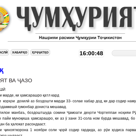
16:00:49
АСЛӢ
ХАБАРҲО
ҲУҶҶАТҲО
қ
ЯТ ВА ҶАЗО
УШӢ
 марде, ки ҳамсарашро қатл кард
 корҳои дохилӣ аз боздошти марди 33- солае хабар дод, ки дар содир нам
одамкeшӣ гумонбар дониста мешавад.
ттилои манбаъ, боздоштшуда сокини Ҷамоати деҳоти Чортеппаи ноҳияи Р
р пайи муноқиша ҳамсарашро, ки аз ӯ зани 31-сола ном бурда мешавад, бо
дан ба ҳалокат расондааст.
и ҷинояткорона 1 ноябри соли ҷорӣ содир гардида, аз рӯи ҳодиса парв
оғоз шудааст.