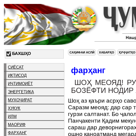
САҲИФАИ АСЛӢ
ХАБАРҲО
ҲУҶҶАТҲО
БАХШҲО
СИЁСАТ
фарҳанг
ИҚТИСОД
ШОҲ МЕОЯД! РУ
ИҶТИМОИЁТ
БОЗЁФТИ НОДИР
ЭНЕРГЕТИКА
Шоҳ аз қаъри асрҳо сав
МУҲОҶИРАТ
Саразм меояд: дар сар т
ҲУҚУҚ
гурзи салтанат. Бо ҷало
ИЛМ
Панҷакенти Қадим мекун
МАОРИФ
сараш дар деворнигораҳ
ФАРҲАНГ
ошно қаноатманд мегард