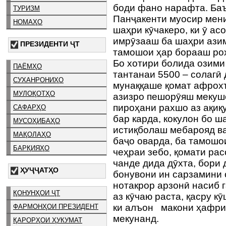
боди фано нарафта. Баъ
ТУРИЗМ
Панҷакенти муосир мени
НОМАҲО
шаҳри кӯчакеро, ки ӯ ас
имрӯзааш ба шаҳри азим
ПРЕЗИДЕНТИ ҶТ
тамошои ҳар борааш ро
Бо хотири болида озими
ПАЁМҲО
тантанаи 5500 – солагӣ
СУХАНРОНИҲО
мунаққаше қомат афрохт
МУЛОҚОТҲО
азизро пешорӯяш мекушо
пироҳани рахшо аз ақиқ
САФАРҲО
бар карда, кокулон бо ш
МУСОҲИБАҲО
истиқболаш мебарояд в
МАҚОЛАҲО
баҷо оварда, ба тамошо
БАРҚИЯҲО
чеҳраи зебо, қомати ра
чанде дида дӯхта, бори 
ҲУҶҶАТҲО
бонувони ин сарзамини 
нотакрор арзонӣ насиб г
ҚОНУНҲОИ ҶТ
аз кӯчаю раста, қасру к
ки алъон макони ҳафри
ФАРМОНҲОИ ПРЕЗИДЕНТ
мекунанд.
ҚАРОРҲОИ ҲУКУМАТ