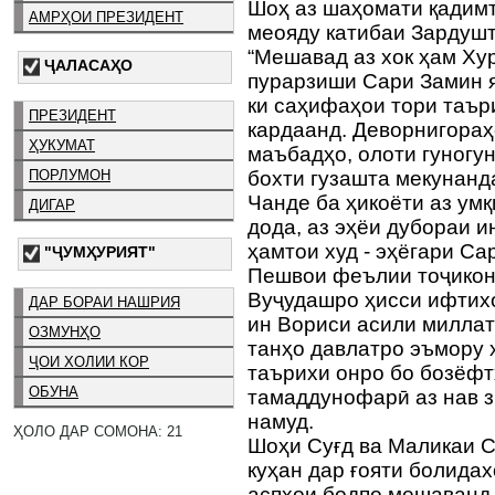
Шоҳ аз шаҳомати қадимт
АМРҲОИ ПРЕЗИДЕНТ
меояду катибаи Зардушт
“Мешавад аз хок ҳам Ху
ҶАЛАСАҲО
пурарзиши Сари Замин я
ки саҳифаҳои тори таър
ПРЕЗИДЕНТ
кардаанд. Деворнигораҳ
ҲУКУМАТ
маъбадҳо, олоти гуногун
ПОРЛУМОН
бохти гузашта мекунанда
Чанде ба ҳикоёти аз ум
ДИГАР
дода, аз эҳёи дубораи 
ҳамтои худ - эҳёгари С
"ҶУМҲУРИЯТ"
Пешвои феълии тоҷикон
Вуҷудашро ҳисси ифтих
ДАР БОРАИ НАШРИЯ
ин Вориси асили миллат
ОЗМУНҲО
танҳо давлатро эъмору 
ҶОИ ХОЛИИ КОР
таърихи онро бо бозёф
ОБУНА
тамаддунофарӣ аз нав 
намуд.
ҲОЛО ДАР СОМОНА: 21
Шоҳи Суғд ва Маликаи С
куҳан дар ғояти болидах
аспҳои бодпо мешаванд 