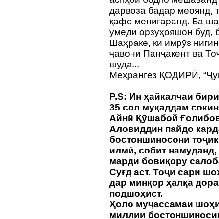
дарвоза бадар меоянд, 
қафо менигаранд. Ба ша
умеди орзуҳояшон буд, 
Шаҳраке, ки имрӯз ниги
ҷавони Панҷакент ва То
шуда...
Меҳрангез ҚОДИРӢ, “Ҷу
P.S: Ин ҳайкалчаи бир
35 сол муқаддам соки
Айнӣ Қӯшабой Ғолибов
Аловиддин пайдо карда
бостоншиносони тоҷик,
илмӣ, собит намуданд,
марди бовиқору салоб
Суғд аст. Тоҷи сари ш
дар минқор ҳалқа дора
подшоҳист.
Ҳоло муҷассамаи шоҳи
миллии бостоншиносии