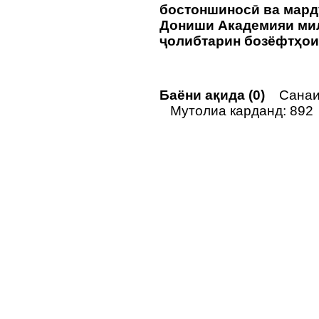
бостоншиносӣ ва мар
Дониши Академияи мил
ҷолибтарин бозёфтҳои
Баёни ақида (0)
Санаи 
Мутолиа карданд: 892