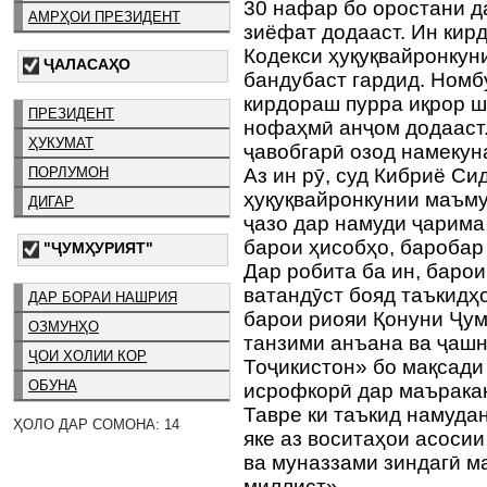
30 нафар бо оростани д
АМРҲОИ ПРЕЗИДЕНТ
зиёфат додааст. Ин кирд
Кодекси ҳуқуқвайронкун
ҶАЛАСАҲО
бандубаст гардид. Номб
кирдораш пурра иқрор шу
ПРЕЗИДЕНТ
нофаҳмӣ анҷом додааст.
ҲУКУМАТ
ҷавобгарӣ озод намекун
ПОРЛУМОН
Аз ин рӯ, суд Кибриё С
ҳуқуқвайронкунии маъмур
ДИГАР
ҷазо дар намуди ҷарима
барои ҳисобҳо, баробар
"ҶУМҲУРИЯТ"
Дар робита ба ин, баро
ватандӯст бояд таъкидҳ
ДАР БОРАИ НАШРИЯ
барои риояи Қонуни Ҷум
ОЗМУНҲО
танзими анъана ва ҷаш
ҶОИ ХОЛИИ КОР
Тоҷикистон» бо мақсади
ОБУНА
исрофкорӣ дар маърака
Тавре ки таъкид намудан
ҲОЛО ДАР СОМОНА: 14
яке аз воситаҳои асоси
ва муназзами зиндагӣ м
миллист».