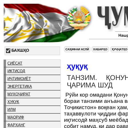
САҲИФАИ АСЛӢ
ХАБАРҲО
ҲУҶҶАТҲО
БАХШҲО
СИЁСАТ
ҳуқуқ
ИҚТИСОД
ТАНЗИМ. ҚОНУ
ИҶТИМОИЁТ
ҶАРИМА ШУД
ЭНЕРГЕТИКА
Рӯйи кор омадани Қону
МУҲОҶИРАТ
бораи танзими анъана 
ҲУҚУҚ
Тоҷикистон» воқеан ҳам,
ИЛМ
таҳаввулоти ҷиддии фа
МАОРИФ
иқтисодӣ маҳсуб меёбад
ФАРҲАНГ
собит намуд, ки дар ра