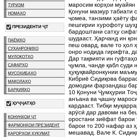
маросим корҳои муайян 
ТУРИЗМ
Қонуни мазкур табиати 
НОМАҲО
ҷомеа, танзими ҳаёту ф
пешгирии хурофоту шуҳ
ПРЕЗИДЕНТИ ҶТ
бардоштани сатҳу сифат
шудааст. Ҳарчанд ин қо
ПАЁМҲО
пеш овард, вале то ҳол 
СУХАНРОНИҲО
онро нодида гирифта, д
МУЛОҚОТҲО
Дар тақвияти ин гуфтаҳ
ҷумла, чанде қабл суди
САФАРҲО
ҳуқуқвайронкунии маъму
МУСОҲИБАҲО
Кибриё Сидиқова баррас
МАҚОЛАҲО
домодии фарзандаш бар
БАРҚИЯҲО
10 Қонуни Ҷумҳурии Тоҷ
анъана ва ҷашну марос
ҲУҶҶАТҲО
кардааст. Тибқи муқарр
арӯсӣ дар давоми на беш
ҚОНУНҲОИ ҶТ
оростани зиёфат барои 
барои то 200 нафар аз ҳ
ФАРМОНҲОИ ПРЕЗИДЕНТ
мешавад. Вале К. Сидиқ
ҚАРОРҲОИ ҲУКУМАТ