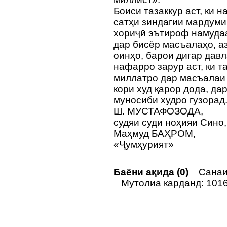
Боиси тазаккур аст, ки 
сатҳи зиндагии мардуми
хориҷӣ эътироф намудаа
дар бисёр масъалаҳо, а
оинҳо, барои дигар давла
нафарро зарур аст, ки 
миллатро дар масъалаи
кори худ қарор дода, д
муносиби худро гузорад
Ш. МУСТАФОЗОДА,
судяи суди ноҳияи Сино,
Маҳмуд БАҲРОМ,
«Ҷумҳурият»
Баёни ақида (0)
Санаи 
Мутолиа карданд: 101