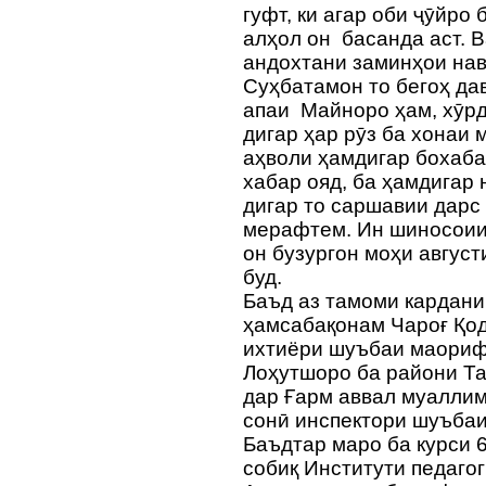
гуфт, ки агар оби ҷӯйро
алҳол он басанда аст. В
андохтани заминҳои нав
Суҳбатамон то бегоҳ да
апаи Майноро ҳам, хӯрде
дигар ҳар рӯз ба хонаи 
аҳволи ҳамдигар бохаба
хабар ояд, ба ҳамдигар 
дигар то саршавии дарс 
мерафтем. Ин шиносоии 
он бузургон моҳи август
буд.
Баъд аз тамоми кардани
ҳамсабақонам Чароғ Қо
ихтиёри шуъбаи маори
Лоҳутшоро ба райони Т
дар Ғарм аввал муаллим
сонӣ инспектори шуъба
Баъдтар маро ба курси 
собиқ Институти педаго