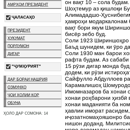
он вақт 10 – сола буда
АМРҲОИ ПРЕЗИДЕНТ
Шоҳтемур аз қишлоқи Бу
Алимададшо-Ҳуснибегим
ҶАЛАСАҲО
ҳамроҳи модаркалонам 
вақт бори якум Шириншо
ПРЕЗИДЕНТ
бисёр зебо буд.
ҲУКУМАТ
Соли 1923 Шириншоҳро 
ПОРЛУМОН
Баъд шунидем, ки ӯро д
Соли 1930 ман барои х
ДИГАР
рафта будам. Аз сабаби 
15 рӯзи дигар монда буд
"ҶУМҲУРИЯТ"
додем, ки рӯзи истироҳ
Сайфулло Абдуллоев рав
ДАР БОРАИ НАШРИЯ
Карамалишоҳ Шомуродо
ОЗМУНҲО
Имомназаров ба хонаи о
ҶОИ ХОЛИИ КОР
хонаи роҳбарони ҳизбӣ 
ОБУНА
хонаи маданияти ба номи
ҳавлии иморат расидем
ҲОЛО ДАР СОМОНА: 14
иҷозатномаҳояшонро ба
нишон доданд. Милитсио
маро даромадан намонд