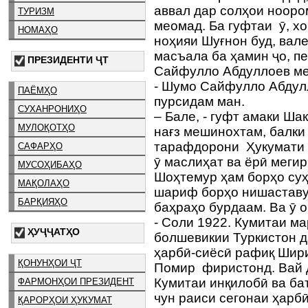
аввал дар солҳои нооро
ТУРИЗМ
меомад. Ба гуфтаи ӯ, 
НОМАҲО
ноҳияи Шуғнон буд, вал
масъала ба ҳамин ҷо, пе
ПРЕЗИДЕНТИ ҶТ
Сайфулло Абдуллоев м
- Шумо Сайфулло Абдул
ПАЁМҲО
пурсидам ман.
СУХАНРОНИҲО
– Бале, - гуфт амаки Ша
МУЛОҚОТҲО
нағз мешинохтам, балки
тарафдорони Ҳукумати 
САФАРҲО
ӯ маслиҳат ва ёрӣ мег
МУСОҲИБАҲО
Шоҳтемур ҳам борҳо суҳ
МАҚОЛАҲО
шариф борҳо нишаставу
БАРҚИЯҲО
баҳраҳо бурдаам. Ва ӯ о
- Соли 1922. Кумитаи м
ҲУҶҶАТҲО
болшевикии Туркистон д
ҳарбӣ-сиёсӣ рафиқ Шир
ҚОНУНҲОИ ҶТ
Помир фиристонд. Вай д
Кумитаи инқилобӣ ва ба
ФАРМОНҲОИ ПРЕЗИДЕНТ
чун раиси сегонаи ҳарбӣ
ҚАРОРҲОИ ҲУКУМАТ