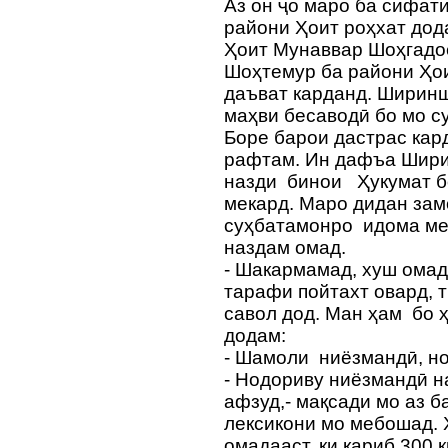
Аз он ҷо маро ба сифат
райони Ҳоит роҳхат дод
Ҳоит Мунаввар Шоҳгадо
Шоҳтемур ба райони Ҳои
даъват карданд. Ширинш
маҳви бесаводӣ бо мо с
Боре барои дастрас ка
рафтам. Ин дафъа Шири
назди бинои Ҳукумат бо
мекард. Маро дидан зам
суҳбатамонро идома ме
наздам омад.
- Шакармамад, хуш омад
тарафи пойтахт овард, т
савол дод. Ман ҳам бо 
додам:
- Шамоли ниёзмандӣ, н
- Нодориву ниёзмандӣ н
афзуд,- мақсади мо аз б
лексикони мо мебошад. 
омадааст, ки қариб 300 