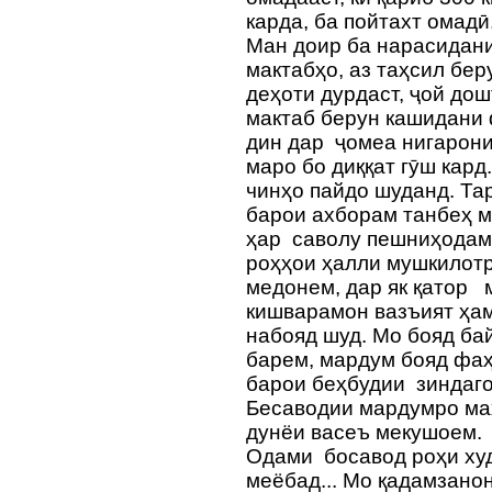
карда, ба пойтахт омадӣ
Ман доир ба нарасидани
мактабҳо, аз таҳсил бе
деҳоти дурдаст, ҷой дош
мактаб берун кашидани
дин дар ҷомеа нигарон
маро бо диққат гӯш кард
чинҳо пайдо шуданд. Та
барои ахборам танбеҳ м
ҳар саволу пешниҳодам
роҳҳои ҳалли мушкилотр
медонем, дар як қатор 
кишварамон вазъият ҳам
набояд шуд. Мо бояд ба
барем, мардум бояд фаҳ
барои беҳбудии зиндаг
Бесаводии мардумро маҳ
дунёи васеъ мекушоем. 
Одами босавод роҳи худ
меёбад... Мо қадамзано