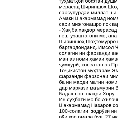
туҳматҳои бофтаи душм
мерасад Шириншоҳ Шоҳ
сарсупурдаи миллат ш
Амаки Шакармамад нома
сари мижгонашро пок ка
- Ҳақ ба ҳақдор мерасад
пешгузаштагони мо, ана
Шириншоҳ Шоҳтемурро қ
баргардонданд. Имсол Ҷ
солагии ин фарзанди в
ман аз номи ҳамаи ҳамв
ҷумҳурӣ, хоссатан аз П
Тоҷикистон муҳтарам Эм
фарзанди фарзонаи милл
ба ин марди матин номи
дар маркази маъмурии 
Бадахшон- шаҳри Хоруғ
Ин суҳбати мо бо Аълоч
Шакармамад Назаров со
100-солагии зодрӯзи и
рӯи кор омада буд. 27 