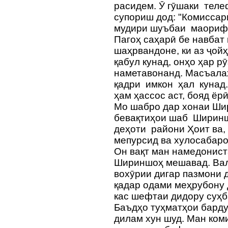
расидем. Ӯ гӯшаки тел
супориш дод: "Комиссар
мудири шуъбаи маорифи
Пагоҳ саҳарӣ бе навбат 
шаҳрвандоне, ки аз ҷой
қабул кунад, онҳо ҳар р
наметавонанд. Масъала
қадри имкон ҳал кунад.
ҳам ҳассос аст, бояд ёрӣ
Мо шабро дар хонаи Шир
бевақтиҳои шаб Ширинш
деҳоти райони Ҳоит ва,
мепурсид ва хулосабаро
Он вақт ман намедонист
Шириншоҳ мешавад. Вале
вохӯрии дигар пазмони 
қадар одами меҳрубону д
кас шефтаи дидору суҳ
Баъдҳо туҳматҳои барду
дилам хун шуд. Ман ком