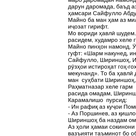
дарун даромада, баъд а
ҳамсари Сайфулло Абду
Майно ба ман ҳам аз м
иҷозат гирифт.
Мо вориди ҳавлӣ шудем.
расидем, худамро хеле г
Майно пинҳон намонд. Ӯ
гуфт: «Шарм накунед, ин
Сайфулло, Шириншоҳ, И
рӯзҳои истироҳат гоҳ-г
мекунанд». То ба ҳавлӣ
ман суҳбати Шириншоҳ,
Раҳматназар хеле гарм 
расида омадам, Ширинш
Карамалишо пурсид:
- Ин рафиқ аз куҷои Пом
- Аз Поршинев, аз қишлоқ
Шириншоҳ ба наздам ома
Аз ҳоли ҳамаи сокинони 
вазъияти таъминот бо о