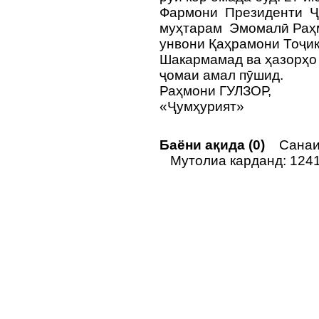
Фармони Президенти Ҷ
муҳтарам Эмомалӣ Раҳ
унвони Қаҳрамони Тоҷик
Шакармамад ва ҳазорҳ
ҷомаи амал пӯшид.
Раҳмони ГУЛЗОР,
«Ҷумҳурият»
Баёни ақида (0)
Санаи 
Мутолиа карданд: 124