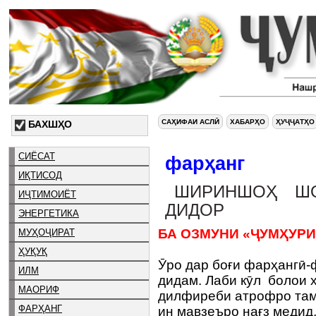
САҲИФАИ АСЛӢ
ХАБАРҲО
ҲУҶҶАТҲО
БАХШҲО
СИЁСАТ
фарҳанг
ИҚТИСОД
ШИРИНШОҲ ШОҲ
ИҶТИМОИЁТ
ДИДОР
ЭНЕРГЕТИКА
БА ОЗМУНИ «ҶУМҲУРИ
МУҲОҶИРАТ
ҲУҚУҚ
Ӯро дар боғи фарҳангӣ-
ИЛМ
дидам. Лаби кӯл болои 
МАОРИФ
дилфиреби атрофро там
ФАРҲАНГ
ин мавзеъро нағз медид,