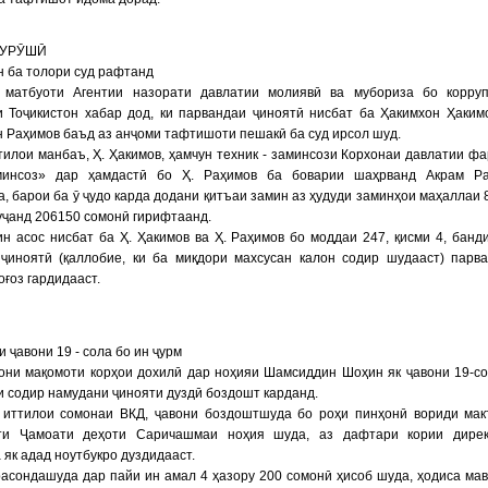
УРӮШӢ
 ба толори суд рафтанд
 матбуоти Агентии назорати давлатии молиявӣ ва мубориза бо корру
и Тоҷикистон хабар дод, ки парвандаи ҷиноятӣ нисбат ба Ҳакимхон Ҳаким
 Раҳимов баъд аз анҷоми тафтишоти пешакӣ ба суд ирсол шуд.
тилои манбаъ, Ҳ. Ҳакимов, ҳамчун техник - заминсози Корхонаи давлатии ф
минсоз» дар ҳамдастӣ бо Ҳ. Раҳимов ба боварии шаҳрванд Акрам Ра
, барои ба ӯ ҷудо карда додани қитъаи замин аз ҳудуди заминҳои маҳаллаи 
ҷанд 206150 сомонӣ гирифтаанд.
н асос нисбат ба Ҳ. Ҳакимов ва Ҳ. Раҳимов бо моддаи 247, қисми 4, банд
 ҷиноятӣ (қаллобие, ки ба миқдори махсусан калон содир шудааст) парв
оғоз гардидааст.
 ҷавони 19 - сола бо ин ҷурм
они мақомоти корҳои дохилӣ дар ноҳияи Шамсиддин Шоҳин як ҷавони 19-с
и содир намудани ҷинояти дуздӣ боздошт карданд.
 иттилои сомонаи ВКД, ҷавони боздоштшуда бо роҳи пинҳонӣ вориди мак
ти Ҷамоати деҳоти Саричашмаи ноҳия шуда, аз дафтари кории дирек
 як адад ноутбукро дуздидааст.
асондашуда дар пайи ин амал 4 ҳазору 200 сомонӣ ҳисоб шуда, ҳодиса ма