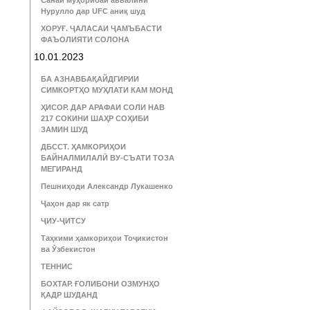
Санаи муҳорибаи аввалини
Нурулло дар UFC аниқ шуд
ХОРУҒ. ҶАЛАСАИ ҶАМЪБАСТИ
ФАЪОЛИЯТИ СОЛОНА
10.01.2023
БА АЗНАВБАҚАЙДГИРИИ
СИМКОРТҲО МУҲЛАТИ КАМ МОНД
ҲИСОР. ДАР АРАФАИ СОЛИ НАВ
217 СОКИНИ ШАҲР СОҲИБИ
ЗАМИН ШУД
ДБССТ. ҲАМКОРИҲОИ
БАЙНАЛМИЛАЛӢ ВУ-СЪАТИ ТОЗА
МЕГИРАНД
Пешниҳоди Александр Лукашенко
Ҷаҳон дар як сатр
ҶИУ-ҶИТСУ
Таҳкими ҳамкориҳои Тоҷикистон
ва Ӯзбекистон
ТЕННИС
БОХТАР. ҒОЛИБОНИ ОЗМУНҲО
ҚАДР ШУДАНД