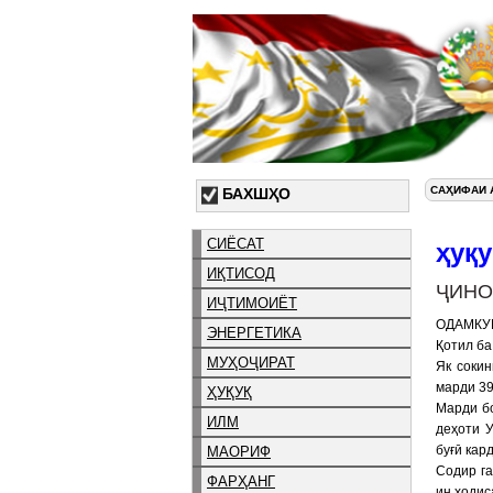
САҲИФАИ 
БАХШҲО
СИЁСАТ
ҳуқу
ИҚТИСОД
ҶИНО
ИҶТИМОИЁТ
ОДАМК
ЭНЕРГЕТИКА
Қотил ба
МУҲОҶИРАТ
Як соки
марди 39
ҲУҚУҚ
Марди б
ИЛМ
деҳоти 
буғӣ кар
МАОРИФ
Содир га
ФАРҲАНГ
ин ҳодис