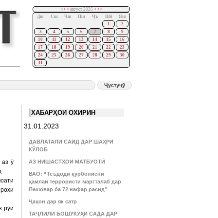
<<
<
август 2026
>
>>
Дш
Сш
Чш
Пш
Ҷъ
Шб
Яш
1
2
3
4
5
6
7
8
9
10
11
12
13
14
15
16
17
18
19
20
21
22
23
24
25
26
27
28
29
30
31
ХАБАРҲОИ ОХИРИН
31.01.2023
ДАВЛАТАЛӢ САИД ДАР ШАҲРИ
КӮЛОБ
 аз ӯ
АЗ НИШАСТҲОИ МАТБУОТӢ
.
ВАО: “Теъдоди қурбониёни
моати
ҳамлаи террористи маргталаб дар
 роҳи
Пешовар ба 72 нафар расид”
Ҷаҳон дар як сатр
з рӯи
ТАҶЛИЛИ БОШУКӮҲИ САДА ДАР