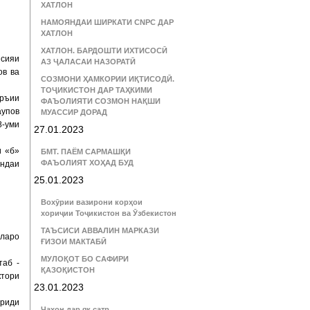
ХАТЛОН
НАМОЯНДАИ ШИРКАТИ CNPC ДАР
ХАТЛОН
ХАТЛОН. БАРДОШТИ ИХТИСОСӢ
псияи
АЗ ҶАЛАСАИ НАЗОРАТӢ
ов ва
СОЗМОНИ ҲАМКОРИИ ИҚТИСОДӢ.
ТОҶИКИСТОН ДАР ТАҲКИМИ
аръии
ФАЪОЛИЯТИ СОЗМОН НАҚШИ
упов
МУАССИР ДОРАД
8-уми
27.01.2023
и «б»
БМТ. ПАЁМ САРМАШҚИ
ФАЪОЛИЯТ ХОҲАД БУД
андаи
25.01.2023
Вохӯрии вазирони корҳои
хориҷии Тоҷикистон ва Ӯзбекистон
ТАЪСИСИ АВВАЛИН МАРКАЗИ
оларо
ҒИЗОИ МАКТАБӢ
МУЛОҚОТ БО САФИРИ
таб -
ҚАЗОҚИСТОН
тори
23.01.2023
вриди
Ҷаҳон дар як сатр