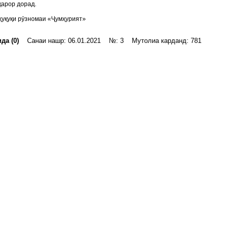
арор дорад.
уқуқи рӯзномаи «Ҷумҳурият»
да (0)
Санаи нашр: 06.01.2021 №: 3 Мутолиа карданд: 781