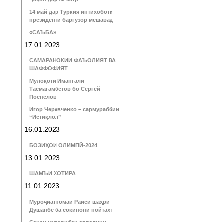
14 май дар Туркия интихоботи
президентӣ баргузор мешавад
«САЪБА»
17.01.2023
САМАРАНОКИИ ФАЪОЛИЯТ ВА
ШАФФОФИЯТ
Мулоқоти Имангали
Тасмагамбетов бо Сергей
Поспелов
Игор Черевченко – сармураббии
“Истиқлол”
16.01.2023
БОЗИҲОИ ОЛИМПӢ-2024
13.01.2023
ШАМЪИ ХОТИРА
11.01.2023
Муроҷиатномаи Раиси шаҳри
Душанбе ба сокинони пойтахт