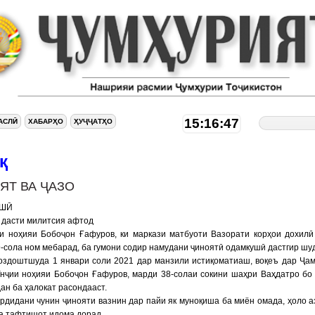
15:16:48
АСЛӢ
ХАБАРҲО
ҲУҶҶАТҲО
қ
ЯТ ВА ҶАЗО
УШӢ
 дасти милитсия афтод
ни ноҳияи Бобоҷон Ғафуров, ки маркази матбуоти Вазорати корҳои дохилӣ
-сола ном мебарад, ба гумони содир намудани ҷиноятӣ одамкушӣ дастгир шуд
оздоштшуда 1 январи соли 2021 дар манзили истиқоматиаш, воқеъ дар Ҷа
Унҷии ноҳияи Бобоҷон Ғафуров, марди 38-солаи сокини шаҳри Ваҳдатро бо
дан ба ҳалокат расондааст.
рдидани чунин ҷинояти вазнин дар пайи як муноқиша ба миён омада, ҳоло а
а тафтишот идома дорад.