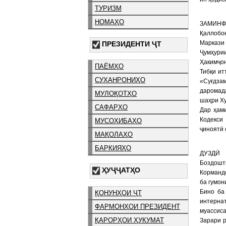
ТУРИЗМ
НОМАҲО
ЗАМИНФ
Қаллобон
Маркази
ПРЕЗИДЕНТИ ҶТ
Ҷумҳури
Ҳакимҷон
ПАЁМҲО
Тибқи ит
СУХАНРОНИҲО
«Суғдза
даромада
МУЛОҚОТҲО
шаҳри Ху
САФАРҲО
Дар ҳами
Кодекси
МУСОҲИБАҲО
ҷиноятӣ 
МАҚОЛАҲО
БАРҚИЯҲО
ДУЗДӢ
Боздошти
ҲУҶҶАТҲО
Корманд
ба гумон
Бино ба
ҚОНУНҲОИ ҶТ
интерна
ФАРМОНҲОИ ПРЕЗИДЕНТ
муассиса
ҚАРОРҲОИ ҲУКУМАТ
Зарари р