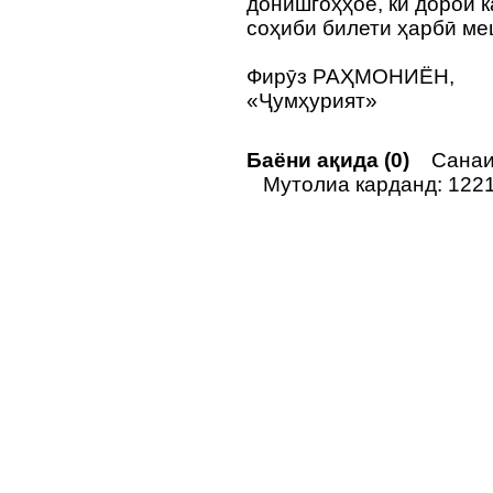
донишгоҳҳое, ки дорои 
соҳиби билети ҳарбӣ ме
Фирӯз РАҲМОНИЁН,
«Ҷумҳурият»
Баёни ақида (0)
Санаи 
Мутолиа карданд: 122