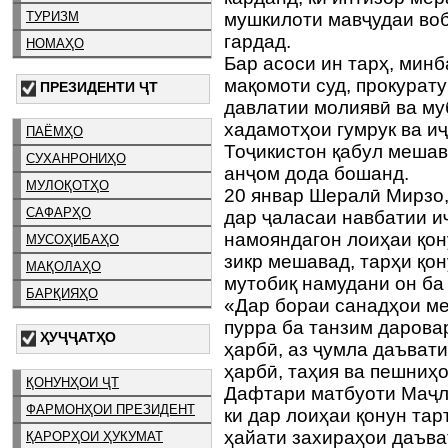
ТУРИЗМ
мушкилоти мавҷудаи воб
гардад.
НОМАҲО
Бар асоси ин тарҳ, мин
мақомоти суд, прокурату
ПРЕЗИДЕНТИ ҶТ
давлатии молиявӣ ва му
хадамотҳои гумрук ва и
ПАЁМҲО
Тоҷикистон қабул мешав
СУХАНРОНИҲО
анҷом дода бошанд.
МУЛОҚОТҲО
20 январ Шералӣ Мирзо,
САФАРҲО
дар ҷаласаи навбатии 
намояндагон лоиҳаи қон
МУСОҲИБАҲО
зикр мешавад, тарҳи қо
МАҚОЛАҲО
мутобиқ намудани он ба
БАРҚИЯҲО
«Дар бораи санадҳои ме
пурра ба танзим дарова
ҲУҶҶАТҲО
ҳарбӣ, аз ҷумла даъват
ҳарбӣ, таҳия ва пешниҳо
ҚОНУНҲОИ ҶТ
Дафтари матбуоти Маҷл
ФАРМОНҲОИ ПРЕЗИДЕНТ
ки дар лоиҳаи қонун тар
ҳайати захираҳои даъв
ҚАРОРҲОИ ҲУКУМАТ