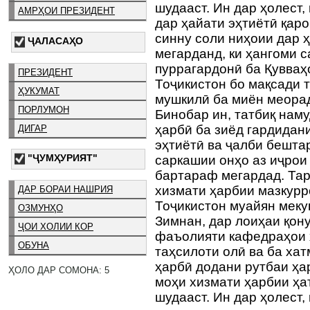
шудааст. Ин дар ҳолест,
АМРҲОИ ПРЕЗИДЕНТ
дар ҳайати эҳтиётӣ қар
синну соли ниҳоии дар ҳ
ҶАЛАСАҲО
мегарданд, ки ҳангоми 
пуррагардонӣ ба Қувва
ПРЕЗИДЕНТ
Тоҷикистон бо мақсади 
ҲУКУМАТ
мушкилӣ ба миён меора
ПОРЛУМОН
Бинобар ин, татбиқ нам
ҳарбӣ ба зиёд гардидан
ДИГАР
эҳтиётӣ ва ҷалби бешта
"ҶУМҲУРИЯТ"
саркашии онҳо аз иҷрои
бартараф мегардад. Тар
хизмати ҳарбии мазкурр
ДАР БОРАИ НАШРИЯ
Тоҷикистон муайян меку
ОЗМУНҲО
Зимнан, дар лоиҳаи қон
ҶОИ ХОЛИИ КОР
фаъолияти кафедраҳои 
ОБУНА
таҳсилоти олӣ ва ба ха
ҳарбӣ додани рутбаи ҳа
ҲОЛО ДАР СОМОНА: 5
моҳи хизмати ҳарбии ҳа
шудааст. Ин дар ҳолест,