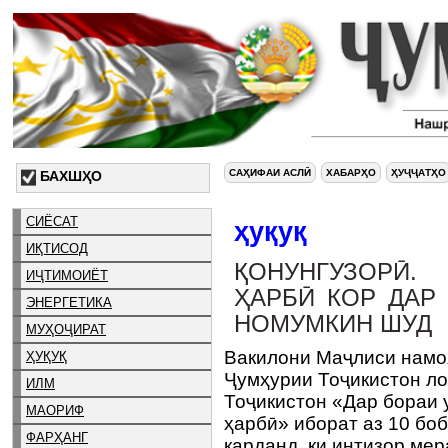
САҲИФАИ АСЛӢ
ХАБАРҲО
ҲУҶҶАТҲО
БАХШҲО
СИЁСАТ
ҳуқуқ
ИҚТИСОД
ҚОНУНГУЗОРӢ.
ИҶТИМОИЁТ
ҲАРБӢ КОР ДАР
ЭНЕРГЕТИКА
НОМУМКИН ШУД
МУҲОҶИРАТ
Вакилони Маҷлиси намо
ҲУҚУҚ
Ҷумҳурии Тоҷикистон л
ИЛМ
Тоҷикистон «Дар бораи 
МАОРИФ
ҳарбӣ» иборат аз 10 боб
ФАРҲАНГ
карданд, ки интизор мер