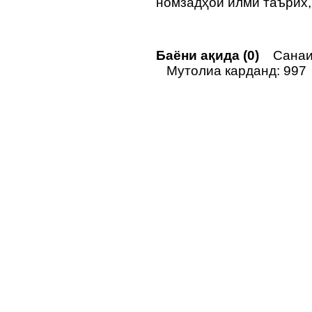
номзадҳои илми таърих,
Баёни ақида (0)
Санаи 
Мутолиа карданд: 997