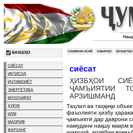
САҲИФАИ АСЛӢ
ХАБАРҲО
ҲУҶҶАТҲО
БАХШҲО
СИЁСАТ
сиёсат
ИҚТИСОД
ҲИЗБҲОИ СИ
ИҶТИМОИЁТ
ҶАМЪИЯТИИ Т
ЭНЕРГЕТИКА
АРЗИШМАНД
МУҲОҶИРАТ
Таҳлил ва таҳқиқи объе
ҲУҚУҚ
фаъолияти ҳизбу ҳарака
ИЛМ
ҷамъиятӣ дар даврони с
МАОРИФ
намудани нақшу мақом в
ФАРҲАНГ
ҷумҳурӣ, арзёбии воқеъ