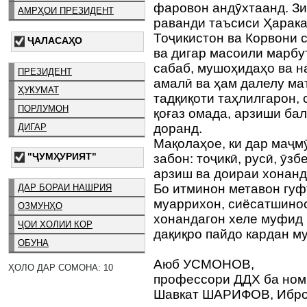
фаровон андӯхтаанд. Зи
АМРҲОИ ПРЕЗИДЕНТ
раванди таъсиси Ҳарака
Тоҷикистон ва Корвони с
ҶАЛАСАҲО
ва дигар масоили марбут
сабаб, мушоҳидаҳо ва н
ПРЕЗИДЕНТ
амалӣ ва ҳам далелу ма
ҲУКУМАТ
тадқиқоти таҳлилгарон,
ПОРЛУМОН
қоғаз омада, арзиши ба
доранд.
ДИГАР
Мақолаҳое, ки дар маҷм
"ҶУМҲУРИЯТ"
забон: тоҷикӣ, русӣ, ӯз
арзиш ва доираи хонанд
Бо итминон метавон гуф
ДАР БОРАИ НАШРИЯ
муаррихон, сиёсатшинос
ОЗМУНҲО
хонандагон хеле муфид 
ҶОИ ХОЛИИ КОР
дақиқро пайдо кардан му
ОБУНА
Аюб УСМОНОВ,
ҲОЛО ДАР СОМОНА: 10
профессори ДДХ ба ном
Шавкат ШАРИФОВ, Ибр