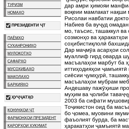
ТУРИЗМ
дар амри ҳимояи манфи
воқеии мамлакат нақши 
НОМАҲО
Рисолаи навбатии докто
Набиев ба вуҷуд омадан
ПРЕЗИДЕНТИ ҶТ
мо, таъсис, ташаккул ва
созмонҳо ва ҳаракатҳои
ПАЁМҲО
соҳибистиқлолӣ бахшида
СУХАНРОНИҲО
Дар маҷмӯа асарҳои сол
МУЛОҚОТҲО
муаллиф гирд оварда ш
САФАРҲО
масъалаҳои марбут ба ҳ
иттиҳодияҳои ҷамъиятӣ 
МУСОҲИБАҲО
сиёсии ҷумҳурӣ, ташакк
МАҚОЛАҲО
масъалаҳои мубрам ме
БАРҚИЯҲО
Андешаву пажӯҳиши про
муҳим ва ҷолиби таваҷҷу
ҲУҶҶАТҲО
2003 ба сифати мушови
Тоҷикистон оид ба масъ
ҚОНУНҲОИ ҶТ
бо ҷомеа, муовини якуми
ФАРМОНҲОИ ПРЕЗИДЕНТ
фаъолият бурда, ба мас
ҳаракатҳои ҷамъиятӣ ма
ҚАРОРҲОИ ҲУКУМАТ